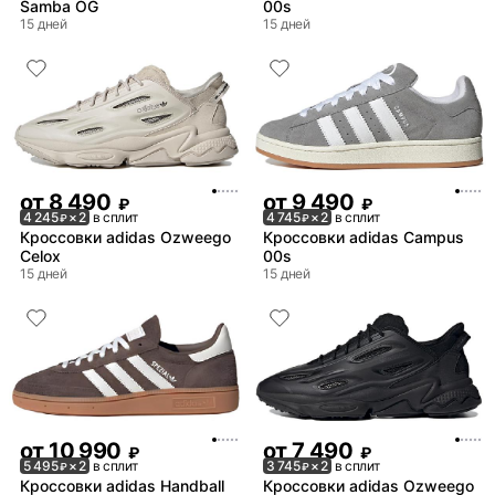
Samba OG
00s
15 дней
15 дней
от
8 490
от
9 490
₽
₽
4 245
× 2
в сплит
4 745
× 2
в сплит
₽
₽
Кроссовки adidas Ozweego
Кроссовки adidas Campus
Celox
00s
15 дней
15 дней
от
10 990
от
7 490
₽
₽
5 495
× 2
в сплит
3 745
× 2
в сплит
₽
₽
Кроссовки adidas Handball
Кроссовки adidas Ozweego