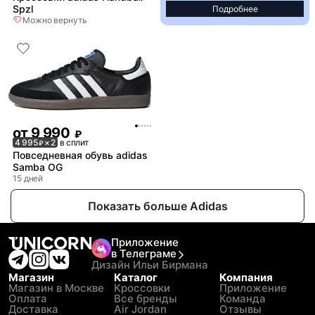
Spzl
Подробнее
Можно вернуть
от
9 990
₽
4 995
× 2
в сплит
₽
Повседневная обувь adidas
Samba OG
15 дней
Показать больше Adidas
Приложение
в Телеграме
Дизайн Ильи Бирмана
Магазин
Каталог
Компания
Магазин в Москве
Кроссовки
Приложение
Оплата
Все бренды
Команда
Доставка
Air Jordan
Отзывы