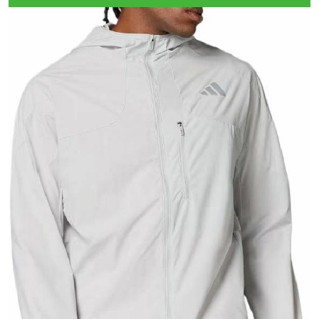
Тройная гарантия
оригинальности
Товар сертифицирован и опломбирован.
Проверяем на оригинальность
по 16 параметрам.
Если придёт подделка — вернём деньги
в трёхкратном размере.
Как мы провеяем товары