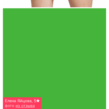
Елена Яйцова
,
5
фото
из отзыва