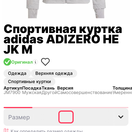
Спортивная куртка
adidas ADIZERO HE
JK M
Оригинал
Одежда
Верхняя одежда
Спортивные куртки
Артикул
Посадка
Ткань
Версия
Толщин
JM7900
Мужская
Другой
Самосовершенствование
Умеренн
M
L
XL
2XL
Размер
Как определить размер
одежды