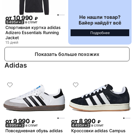
Не нашли товар?
от
10 990
₽
Байер найдёт всё
5 495
× 2
в сплит
₽
Спортивная куртка adidas
Adizero Essentials Running
Подробнее
Jacket
15 дней
Показать больше похожих
Adidas
от
9 990
от
8 990
₽
₽
4 995
× 2
в сплит
4 495
× 2
в сплит
₽
₽
Повседневная обувь adidas
Кроссовки adidas Campus