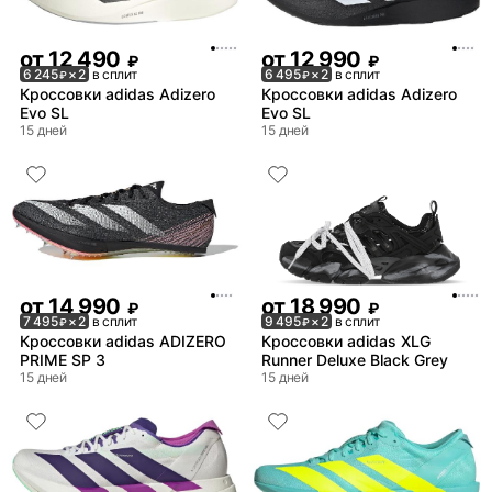
от
12 490
от
12 990
₽
₽
6 245
× 2
в сплит
6 495
× 2
в сплит
₽
₽
Кроссовки adidas Adizero
Кроссовки adidas Adizero
Evo SL
Evo SL
15 дней
15 дней
от
14 990
от
18 990
₽
₽
7 495
× 2
в сплит
9 495
× 2
в сплит
₽
₽
Кроссовки adidas ADIZERO
Кроссовки adidas XLG
PRIME SP 3
Runner Deluxe Black Grey
15 дней
15 дней