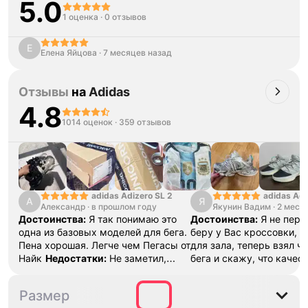
5.0
1 оценка
·
0 отзывов
Е
Елена Яйцова
·
7 месяцев назад
Отзывы
на
Adidas
4.8
1014 оценок
·
359 отзывов
adidas Adizero SL 2
adidas Adi
А
Я
Александр
·
в прошлом году
Якунин Вадим
13
·
2 меся
Достоинства:
Я так понимаю это
Достоинства:
Я не перв
одна из базовых моделей для бега.
беру у Вас кроссовки, д
Пена хорошая. Легче чем Пегасы от
для зала, теперь взял ч
Найк
Недостатки:
Не заметил,
бега и скажу, что качест
пока все хорошо
Комментарий:
буду и дальше делать за
Тренируюсь две недели, ничего не
спасибо!!!
Недостатки:
M
L
XL
2XL
Размер
натерло
Нету
Комментарий:
Ого