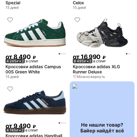
Spezial
Celox
15 дней
15 дней
от
8 490
от
16 990
₽
₽
4 245
× 2
в сплит
8 495
× 2
в сплит
₽
₽
Кроссовки adidas Campus
Кроссовки adidas XLG
00S Green White
Runner Deluxe
15 дней
Можно вернуть
Не нашли товар?
от
9 490
₽
Байер найдёт всё
4 745
× 2
в сплит
₽
Кроссовки adidas Handball