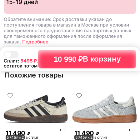
15-19 дней
фанатов это пушка , бер
пожалеете
Обратите внимание: Срок доставки указан до
поступления товара в магазин в Москве при условии
своевременного предоставления паспортных данных
для таможенного оформления после оформления
заказа.
Подробнее.
В корзину
10 990 ₽
Сплит:
5495
₽,
остаток потом
Похожие товары
11 490
11 490
₽
₽
5 745
× 2
в сплит
5 745
× 2
в сплит
₽
₽