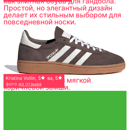
как элитная обувь для гандбола.
Простой, но элегантный дизайн
делает их стильным выбором для
повседневной носки.
Людмила Кузнецова
Kristina Vollin
,
5
,
5
Верх выполнен из мягкой
фото
фото
из отзыва
из отзыва
коричневой замши.