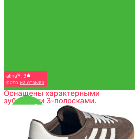
alina𐙚
,
3
фото
из отзыва
Оснащены характерными
зубчатыми 3-полосками.
Тройная гарантия