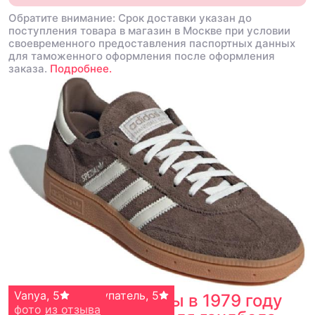
Обратите внимание: Срок доставки указан до
поступления товара в магазин в Москве при условии
своевременного предоставления паспортных данных
для таможенного оформления после оформления
заказа.
Подробнее.
Анонимный покупатель
Vanya
,
5
,
5
Изначально созданы в 1979 году
фото
фото
из отзыва
из отзыва