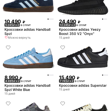
10 490
24 490
₽
₽
5 245
× 2
в сплит
12 245
× 2
в сплит
₽
₽
Кроссовки adidas Handball
Кроссовки adidas Yeezy
Spzl
Boost 350 V2 "Onyx"
Можно вернуть
15 дней
8 990
15 490
₽
₽
4 495
× 2
в сплит
7 745
× 2
в сплит
₽
₽
Кроссовки adidas Handball
Кроссовки adidas Superstar
Spzl White Blue
15 дней
15 дней