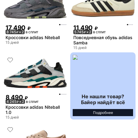
17 490
11 490
₽
₽
8 745
× 2
в сплит
5 745
× 2
в сплит
₽
₽
Кроссовки adidas Niteball
Повседневная обувь adidas
15 дней
Samba
15 дней
Не нашли товар?
8 490
₽
Байер найдёт всё
4 245
× 2
в сплит
₽
Кроссовки adidas Niteball
1.0
Подробнее
15 дней