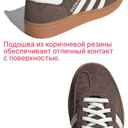
оригинальности
Товар сертифицирован и опломбирован.
Проверяем на оригинальность
по 16 параметрам.
Если придёт подделка — вернём деньги
в трёхкратном размере.
Как мы провеяем товары
Подошва из коричневой резины
обеспечивает отличный контакт
с поверхностью.