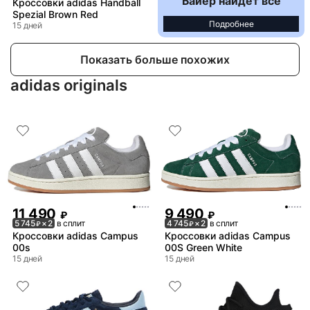
Байер найдёт всё
Кроссовки adidas Handball
Spezial Brown Red
Подробнее
15 дней
Показать больше похожих
adidas originals
11 490
9 490
₽
₽
5 745
× 2
в сплит
4 745
× 2
в сплит
₽
₽
Кроссовки adidas Campus
Кроссовки adidas Campus
00s
00S Green White
15 дней
15 дней