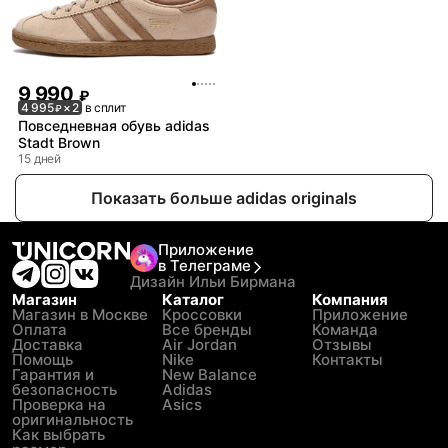
9 990
₽
4 995
× 2
в сплит
₽
Повседневная обувь adidas
Stadt Brown
15 дней
Показать больше adidas originals
Приложение
в Телеграме
Дизайн Ильи Бирмана
Магазин
Каталог
Компания
Магазин в Москве
Кроссовки
Приложение
Оплата
Все бренды
Команда
Доставка
Air Jordan
Отзывы
Помощь
Nike
Контакты
Гарантия и
New Balance
безопасность
Adidas
Проверка на
Asics
оригинальность
Как выбрать