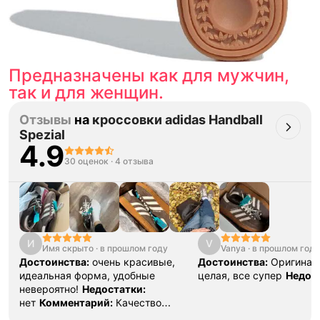
Предназначены как для мужчин,
так и для женщин.
Отзывы
на
кроссовки adidas Handball
Spezial
4.9
30 оценок
·
4 отзыва
И
V
Имя скрыто
·
в прошлом году
Vanya
·
в прошлом году
Достоинства:
очень красивые,
Достоинства:
Оригинал
идеальная форма, удобные
целая, все супер
Недос
невероятно!
Недостатки:
нет
Комментарий:
Качество
сервиса на высоте, буду