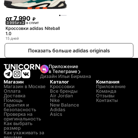
от
7 990
₽
3 995
× 2
в сплит
₽
Кроссовки adidas Niteball
1.0
15 дней
Показать больше adidas originals
Приложение
в Телеграме
Дизайн Ильи Бирмана
Магазин
Каталог
Компания
Магазин в Москве
Кроссовки
Приложение
Оплата
Все бренды
Команда
Доставка
Air Jordan
Отзывы
Помощь
Nike
Контакты
Гарантия и
New Balance
безопасность
Adidas
Проверка на
Asics
оригинальность
Как выбрать
размер
Как ухаживать за
вещами