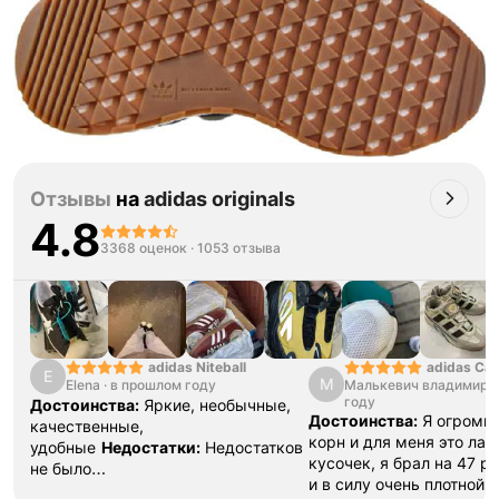
Отзывы
на
adidas originals
4.8
3368 оценок
·
1053 отзыва
adidas Ca
adidas Niteball
E
М
Малькевич владимир
·
Elena
·
в прошлом году
году
Достоинства:
Яркие, необычные,
Достоинства:
Я огромн
качественные,
корн и для меня это ла
удобные
Недостатки:
Недостатков
кусочек, я брал на 47 р
не было
и в силу очень плотной 
обнаружено
Комментарий:
Очень