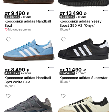
от
9 490
от
13 490
₽
₽
4 745
× 2
в сплит
6 745
× 2
в сплит
₽
₽
Кроссовки adidas Handball
Кроссовки adidas Yeezy
Spzl
Boost 350 V2 "Onyx"
Можно вернуть
15 дней
от
8 490
от
11 490
₽
₽
4 245
× 2
в сплит
5 745
× 2
в сплит
₽
₽
Кроссовки adidas Handball
Кроссовки adidas Superstar
Spzl White Blue
15 дней
15 дней