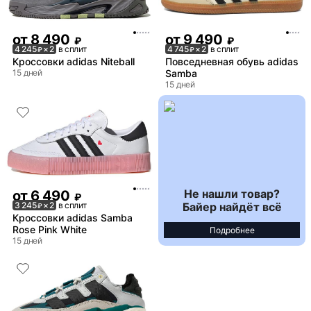
от
8 490
от
9 490
₽
₽
4 245
× 2
в сплит
4 745
× 2
в сплит
₽
₽
Кроссовки adidas Niteball
Повседневная обувь adidas
15 дней
Samba
15 дней
Не нашли товар?
от
6 490
₽
Байер найдёт всё
3 245
× 2
в сплит
₽
Кроссовки adidas Samba
Rose Pink White
Подробнее
15 дней