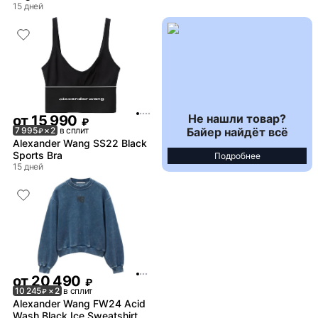
15 дней
Не нашли товар?
от
15 990
₽
Байер найдёт всё
7 995
× 2
в сплит
₽
Alexander Wang SS22 Black
Sports Bra
Подробнее
15 дней
от
20 490
₽
10 245
× 2
в сплит
₽
Alexander Wang FW24 Acid
Wash Black Ice Sweatshirt