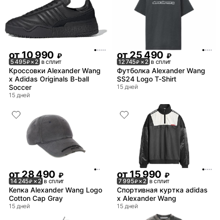
от
10 990
от
25 490
₽
₽
5 495
× 2
в сплит
12 745
× 2
в сплит
₽
₽
Кроссовки Alexander Wang
Футболка Alexander Wang
x Adidas Originals B-ball
SS24 Logo T-Shirt
Soccer
15 дней
15 дней
от
28 490
от
15 990
₽
₽
14 245
× 2
в сплит
7 995
× 2
в сплит
₽
₽
Кепка Alexander Wang Logo
Спортивная куртка adidas
Cotton Cap Gray
x Alexander Wang
15 дней
15 дней