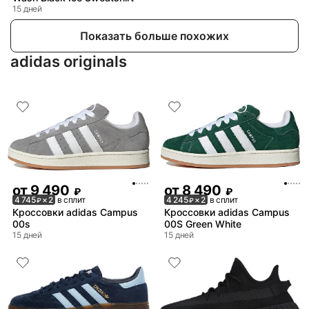
15 дней
Показать больше похожих
adidas originals
от
9 490
от
8 490
₽
₽
4 745
× 2
в сплит
4 245
× 2
в сплит
₽
₽
Кроссовки adidas Campus
Кроссовки adidas Campus
00s
00S Green White
15 дней
15 дней