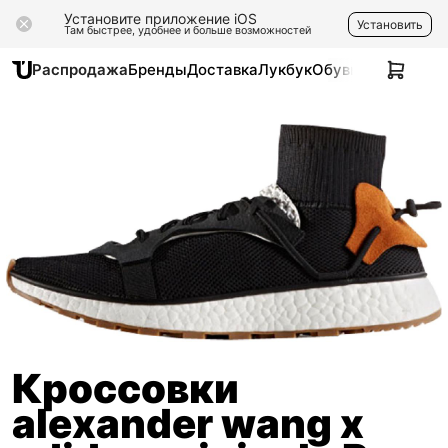
Установите приложение iOS
Установить
Там быстрее, удобнее и больше возможностей
Распродажа
Бренды
Доставка
Лукбук
Обувь
Одежда
Ак
Кроссовки
alexander wang x