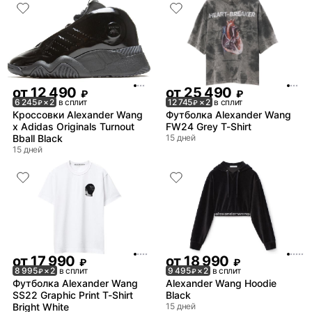
от
12 490
от
25 490
₽
₽
6 245
× 2
в сплит
12 745
× 2
в сплит
₽
₽
Кроссовки Alexander Wang
Футболка Alexander Wang
x Adidas Originals Turnout
FW24 Grey T-Shirt
Bball Black
15 дней
15 дней
от
17 990
от
18 990
₽
₽
8 995
× 2
в сплит
9 495
× 2
в сплит
₽
₽
Футболка Alexander Wang
Alexander Wang Hoodie
SS22 Graphic Print T-Shirt
Black
Bright White
15 дней