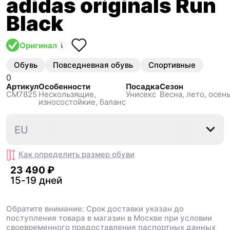
adidas originals Run
Black
Оригинал
Обувь
Повседневная обувь
Спортивные
0
Артикул
Особенности
Посадка
Сезон
CM7825
Нескользящиe,
Унисекс
Весна, лето, осень
износостойкие, баланс
37⅓
38
39⅓
44⅔
EU
Как определить размер
обуви
23 490 ₽
15-19 дней
Обратите внимание: Срок доставки указан до
поступления товара в магазин в Москве при условии
своевременного предоставления паспортных данных