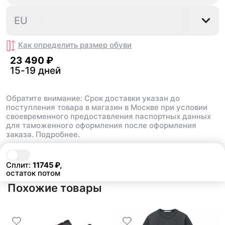
разносить , вещь как дл
удобные, пришли быстро, хорошо
топ , наклейки ,шнурки 
упаковано
37⅓
38
39⅓
44⅔
EU
все в коробке .Это клас
даже не смотря на свою
стоит того
Недостатки:
Как определить размер
обуви
замша , это все ,но это 
23 490 ₽
времени
Комментарий:
15-19 дней
фанатов это пушка , бер
пожалеете
Обратите внимание: Срок доставки указан до
поступления товара в магазин в Москве при условии
своевременного предоставления паспортных данных
для таможенного оформления после оформления
заказа.
Подробнее.
В корзину
23 490 ₽
Сплит:
11745
₽,
остаток потом
Похожие товары