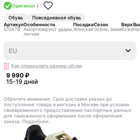
Оригинал
Обувь
Повседневная обувь
Артикул
Особенности
Посадка
Сезон
Верх
Вы
ID0478
Амортизируют удары,
Женская
Осень, зима
Кожа
Ни
легкие
35⅔
36
36⅔
37⅓
38
EU
Как определить размер
обуви
9 990 ₽
15-19 дней
Обратите внимание: Срок доставки указан до
поступления товара в магазин в Москве при условии
своевременного предоставления паспортных данных
для таможенного оформления после оформления
заказа.
Подробнее.