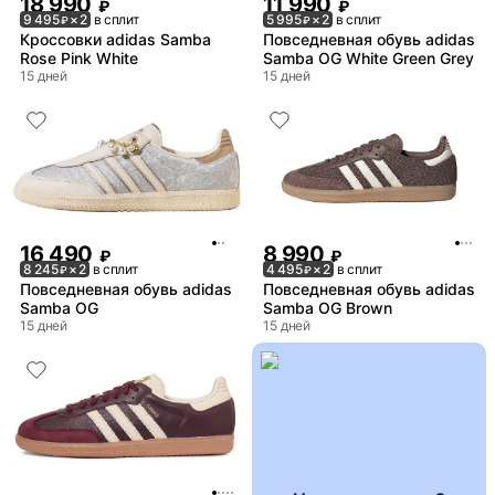
18 990
11 990
₽
₽
9 495
× 2
в сплит
5 995
× 2
в сплит
₽
₽
Кроссовки adidas Samba
Повседневная обувь adidas
Rose Pink White
Samba OG White Green Grey
15 дней
15 дней
16 490
8 990
₽
₽
8 245
× 2
в сплит
4 495
× 2
в сплит
₽
₽
Повседневная обувь adidas
Повседневная обувь adidas
Samba OG
Samba OG Brown
15 дней
15 дней