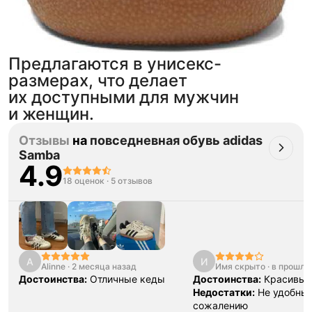
Предлагаются в унисекс-
размерах, что делает
их доступными для мужчин
и женщин.
Отзывы
на
повседневная обувь adidas
Samba
4.9
18 оценок
·
5 отзывов
A
И
Alinne
·
2 месяца назад
Имя скрыто
·
в прошло
Достоинства:
Отличные кеды
Достоинства:
Красивые
Недостатки:
Не удобные
сожалению