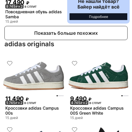
Не нашли товар?
17 490
₽
Байер найдёт всё
8 745
× 2
в сплит
₽
Повседневная обувь adidas
Samba
Подробнее
15 дней
Показать больше похожих
adidas originals
11 490
9 490
₽
₽
5 745
× 2
в сплит
4 745
× 2
в сплит
₽
₽
Кроссовки adidas Campus
Кроссовки adidas Campus
00s
00S Green White
15 дней
15 дней