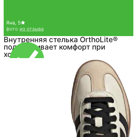
Яна
,
5
фото
из отзыва
Внутренняя стелька OrthoLite®
поддерживает комфорт при
ходьбе.
Тройная гарантия
оригинальности
Товар сертифицирован и опломбирован.
Проверяем на оригинальность
по 16 параметрам.
Если придёт подделка — вернём деньги
в трёхкратном размере.
Как мы провеяем товары