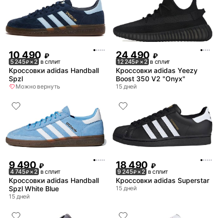
10 490
24 490
₽
₽
5 245
× 2
в сплит
12 245
× 2
в сплит
₽
₽
Кроссовки adidas Handball
Кроссовки adidas Yeezy
Spzl
Boost 350 V2 "Onyx"
Можно вернуть
15 дней
9 490
18 490
₽
₽
4 745
× 2
в сплит
9 245
× 2
в сплит
₽
₽
Кроссовки adidas Handball
Кроссовки adidas Superstar
Spzl White Blue
15 дней
15 дней