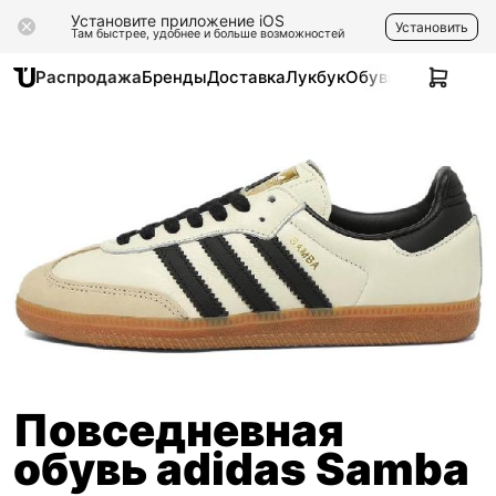
Установите приложение iOS
Установить
Там быстрее, удобнее и больше возможностей
Распродажа
Бренды
Доставка
Лукбук
Обувь
Одежда
Ак
Повседневная
обувь adidas Samba