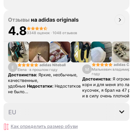
Отзывы
на
adidas originals
4.8
3348 оценок
·
1048 отзывов
adidas Ca
adidas Niteball
E
М
Малькевич владимир
·
Elena
·
в прошлом году
году
Достоинства:
Яркие, необычные,
Достоинства:
Я огромн
качественные,
корн и для меня это ла
удобные
Недостатки:
Недостатков
кусочек, я брал на 47 р
не было
и в силу очень плотной 
обнаружено
Комментарий:
Очень
разносить , вещь как дл
удобные, пришли быстро, хорошо
топ , наклейки ,шнурки 
упаковано
35⅔
36
36⅔
37⅓
38
EU
все в коробке .Это клас
даже не смотря на свою
стоит того
Недостатки:
Как определить размер
обуви
замша , это все ,но это 