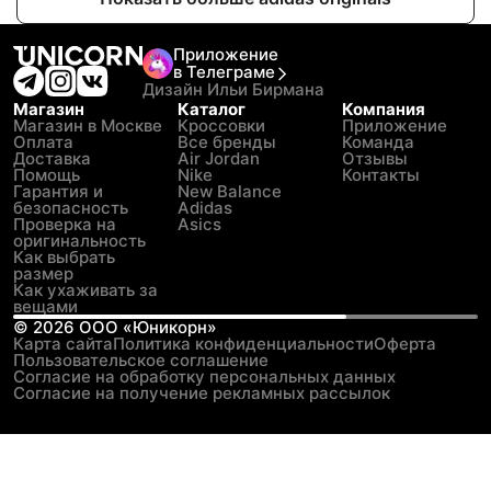
Приложение
в Телеграме
Дизайн Ильи Бирмана
Магазин
Каталог
Компания
Магазин в Москве
Кроссовки
Приложение
Оплата
Все бренды
Команда
Доставка
Air Jordan
Отзывы
Помощь
Nike
Контакты
Гарантия и
New Balance
безопасность
Adidas
Проверка на
Asics
оригинальность
Как выбрать
размер
Как ухаживать за
вещами
©
2026
ООО «Юникорн»
Карта сайта
Политика конфиденциальности
Оферта
Пользовательское соглашение
Согласие на обработку персональных данных
Согласие на получение рекламных рассылок