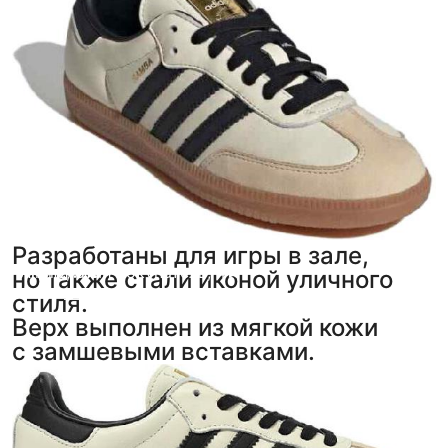
Разработаны для игры в зале,
Alinne
Анонимный покупатель
,
5
,
4
но также стали иконой уличного
фото
фото
из отзыва
из отзыва
стиля.
Верх выполнен из мягкой кожи
с замшевыми вставками.