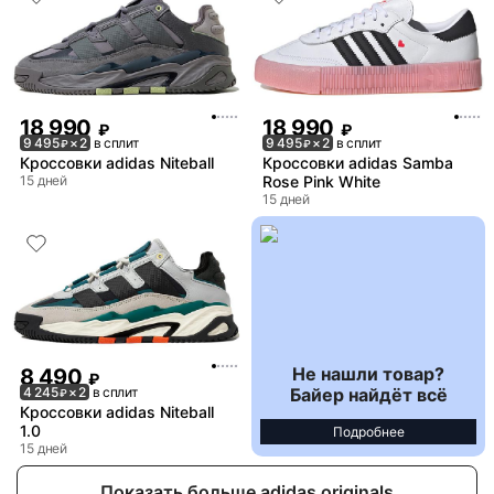
18 990
18 990
₽
₽
9 495
× 2
в сплит
9 495
× 2
в сплит
₽
₽
Кроссовки adidas Niteball
Кроссовки adidas Samba
15 дней
Rose Pink White
15 дней
Не нашли товар?
8 490
₽
Байер найдёт всё
4 245
× 2
в сплит
₽
Кроссовки adidas Niteball
1.0
Подробнее
15 дней
Показать больше adidas originals