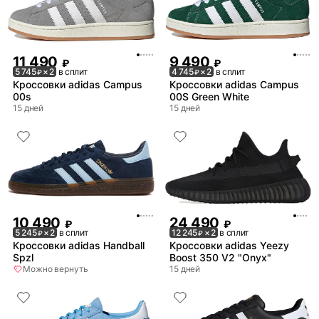
11 490
9 490
₽
₽
5 745
× 2
в сплит
4 745
× 2
в сплит
₽
₽
Кроссовки adidas Campus
Кроссовки adidas Campus
00s
00S Green White
15 дней
15 дней
10 490
24 490
₽
₽
5 245
× 2
в сплит
12 245
× 2
в сплит
₽
₽
Кроссовки adidas Handball
Кроссовки adidas Yeezy
Spzl
Boost 350 V2 "Onyx"
Можно вернуть
15 дней