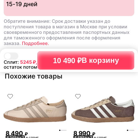
15-19 дней
фанатов это пушка , бер
пожалеете
Обратите внимание: Срок доставки указан до
поступления товара в магазин в Москве при условии
своевременного предоставления паспортных данных
для таможенного оформления после оформления
заказа.
Подробнее.
В корзину
10 490 ₽
Сплит:
5245
₽,
остаток потом
Похожие товары
8 490
8 990
₽
₽
4 245
× 2
в сплит
4 495
× 2
в сплит
₽
₽