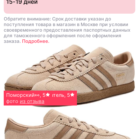
15-19 дней
Обратите внимание: Срок доставки указан до
поступления товара в магазин в Москве при условии
своевременного предоставления паспортных данных
для таможенного оформления после оформления
заказа.
Подробнее.
Анонимный покупатель
Поморский👀
,
5
,
5
фото
фото
из отзыва
из отзыва