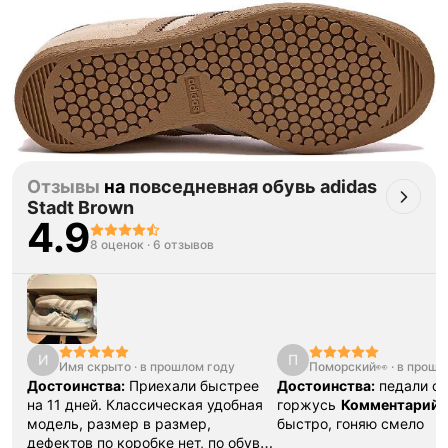
Отзывы
на
повседневная обувь adidas
Stadt Brown
4.9
8 оценок
·
6 отзывов
И
П
Имя скрыто
·
в прошлом году
Поморский👀
·
в прошл
Достоинства:
Приехали быстрее
Достоинства:
педали ог
на 11 дней. Классическая удобная
горжусь
Комментарий:
модель, размер в размер,
быстро, гоняю смело
дефектов по коробке нет, по обуви