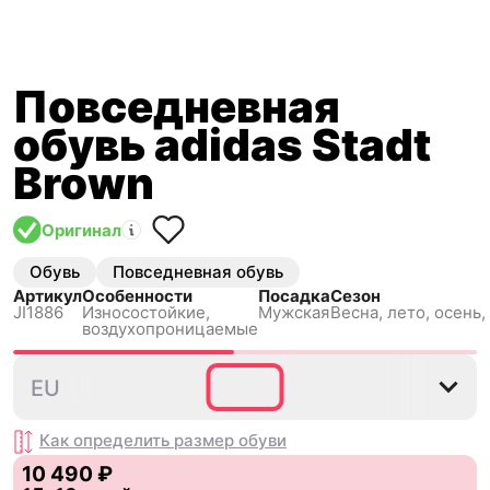
Повседневная
обувь adidas Stadt
Brown
Оригинал
Обувь
Повседневная обувь
Артикул
Особенности
Посадка
Сезон
JI1886
Износостойкие,
Мужская
Весна, лето, осень,
воздухопроницаемые
36
36⅔
37⅓
38
38⅔
EU
Как определить размер
обуви
10 490 ₽