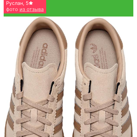
Руслан
,
5
фото
из отзыва
Тройная гарантия
оригинальности
Товар сертифицирован и опломбирован.
Проверяем на оригинальность
по 16 параметрам.
Если придёт подделка — вернём деньги
в трёхкратном размере.
Как мы провеяем товары