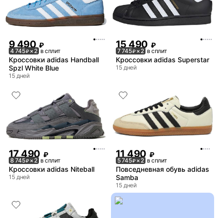
9 490
15 490
₽
₽
4 745
× 2
в сплит
7 745
× 2
в сплит
₽
₽
Кроссовки adidas Handball
Кроссовки adidas Superstar
Spzl White Blue
15 дней
15 дней
17 490
11 490
₽
₽
8 745
× 2
в сплит
5 745
× 2
в сплит
₽
₽
Кроссовки adidas Niteball
Повседневная обувь adidas
15 дней
Samba
15 дней