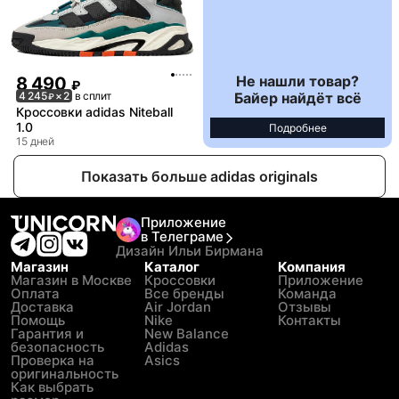
Не нашли товар?
8 490
₽
Байер найдёт всё
4 245
× 2
в сплит
₽
Кроссовки adidas Niteball
1.0
Подробнее
15 дней
Показать больше adidas originals
Приложение
в Телеграме
Дизайн Ильи Бирмана
Магазин
Каталог
Компания
Магазин в Москве
Кроссовки
Приложение
Оплата
Все бренды
Команда
Доставка
Air Jordan
Отзывы
Помощь
Nike
Контакты
Гарантия и
New Balance
безопасность
Adidas
Проверка на
Asics
оригинальность
Как выбрать