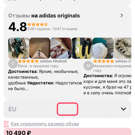
также В подарок положили пару
белых носков 👍🏼
Недостатки:
Отзывы
на
adidas originals
Найти бы их
4.8
3361 оценка
·
1047 отзывов
adidas Ca
adidas Niteball
E
М
Малькевич владимир
·
Elena
·
в прошлом году
году
Достоинства:
Яркие, необычные,
Достоинства:
Я огромн
качественные,
корн и для меня это ла
удобные
Недостатки:
Недостатков
кусочек, я брал на 47 р
не было
и в силу очень плотной 
обнаружено
Комментарий:
Очень
разносить , вещь как дл
удобные, пришли быстро, хорошо
топ , наклейки ,шнурки 
упаковано
36
36⅔
37⅓
38
38⅔
EU
все в коробке .Это клас
даже не смотря на свою
стоит того
Недостатки:
Как определить размер
обуви
замша , это все ,но это 
10 490 ₽
времени
Комментарий: