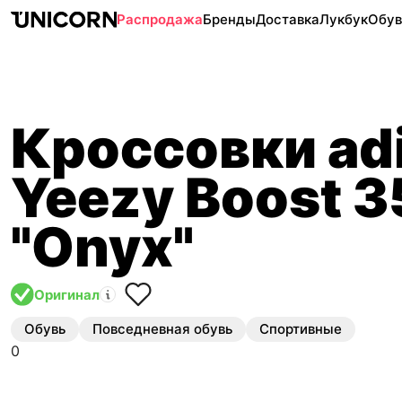
Распродажа
Бренды
Доставка
Лукбук
Обув
Кроссовки ad
Yeezy Boost 
"Onyx"
Оригинал
Обувь
Повседневная обувь
Спортивные
0