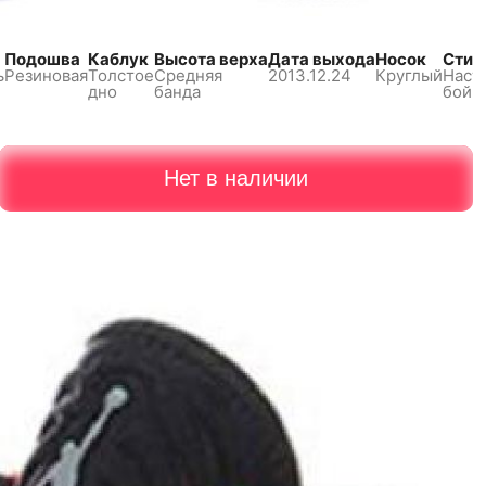
Подошва
Каблук
Высота верха
Дата выхода
Носок
Стил
ь
Резиновая
Толстое
Средняя
2013.12.24
Круглый
Наст
дно
банда
бой
Нет в наличии