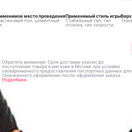
именимое место проведения
Применимый стиль игры
Верх
астиковый пол,
цементный
Стабильный тип, тип
Ткан
л
отскока, тип скорости
Обратите внимание: Срок доставки указан до
Обратите внимание: Срок доставки указан до
поступления товара в магазин в Москве при условии
поступления товара в магазин в Москве при условии
своевременного предоставления паспортных данных для
своевременного предоставления паспортных данных для
таможенного оформления после оформления заказа.
таможенного оформления после оформления заказа.
Подробнее.
Подробнее.