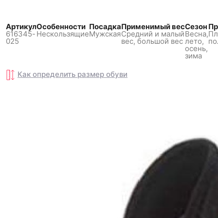
Артикул
Особенности
Посадка
Применимый вес
Сезон
Пр
616345-
Нескользящиe
Мужская
Средний и малый
Весна,
Пл
025
вес,
большой вес
лето,
по
осень,
зима
Как определить размер
Как определить размер
обуви
обуви