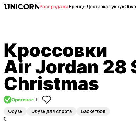
Распродажа
Бренды
Доставка
Лукбук
Обув
Кроссовки
Air Jordan 28 
Christmas
Оригинал
Обувь
Обувь для спорта
Баскетбол
0