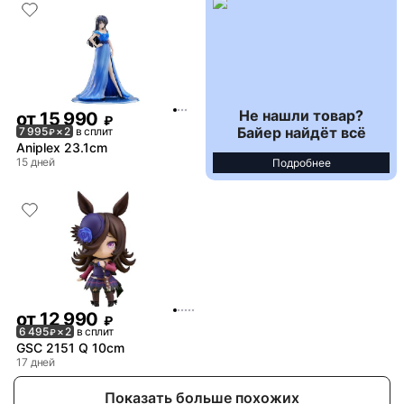
Не нашли товар?
от
15 990
₽
Байер найдёт всё
7 995
× 2
в сплит
₽
Aniplex 23.1cm
15 дней
Подробнее
от
12 990
₽
6 495
× 2
в сплит
₽
GSC 2151 Q 10cm
17 дней
Показать больше похожих