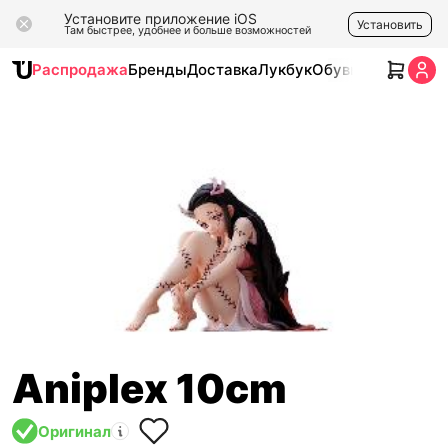
Установите приложение iOS
Установить
Там быстрее, удобнее и больше возможностей
Распродажа
Бренды
Доставка
Лукбук
Обувь
Одежда
Ак
Aniplex 10cm
Оригинал