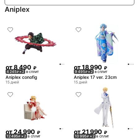
Aniplex
от
8 490
от
18 990
₽
₽
4 245
× 2
в сплит
9 495
× 2
в сплит
₽
₽
Aniplex conofig
Aniplex 17 ver. 23cm
15 дней
15 дней
от
24 990
от
21 990
₽
₽
12 495
× 2
в сплит
10 995
× 2
в сплит
₽
₽