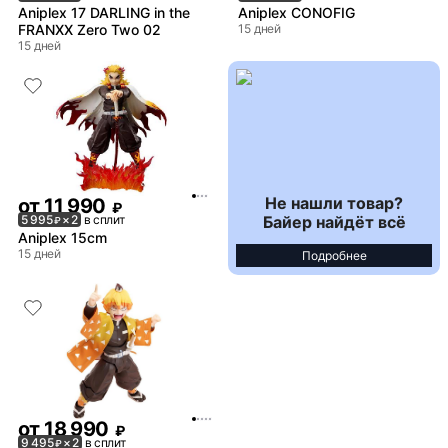
Aniplex 17 DARLING in the
Aniplex CONOFIG
FRANXX Zero Two 02
15 дней
15 дней
Не нашли товар?
от
11 990
₽
Байер найдёт всё
5 995
× 2
в сплит
₽
Aniplex 15cm
15 дней
Подробнее
от
18 990
₽
9 495
× 2
в сплит
₽