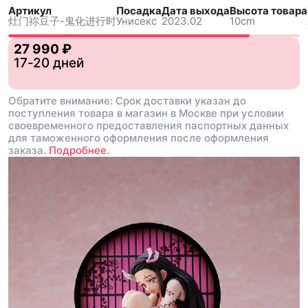
Артикул
Посадка
Дата выхода
Высота товара
灶门祢豆子-鬼化进行时
Унисекс
2023.02
10cm
27 990 ₽
17-20 дней
Обратите внимание: Срок доставки указан до
поступления товара в магазин в Москве при условии
своевременного предоставления паспортных данных
для таможенного оформления после оформления
заказа.
Подробнее.