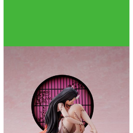
Тройная гарантия
оригинальности
Товар сертифицирован и опломбирован.
Проверяем на оригинальность
по 16 параметрам.
Если придёт подделка — вернём деньги
в трёхкратном размере.
Как мы провеяем товары