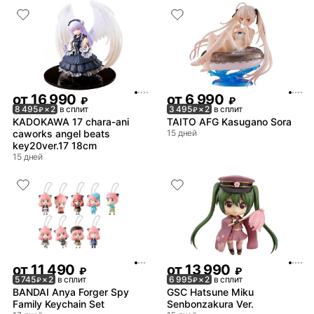
от
16 990
от
6 990
₽
₽
8 495
× 2
в сплит
3 495
× 2
в сплит
₽
₽
KADOKAWA 17 chara-ani
TAITO AFG Kasugano Sora
caworks angel beats
15 дней
key20ver.17 18cm
15 дней
от
11 490
от
13 990
₽
₽
5 745
× 2
в сплит
6 995
× 2
в сплит
₽
₽
BANDAI Anya Forger Spy
GSC Hatsune Miku
Family Keychain Set
Senbonzakura Ver.