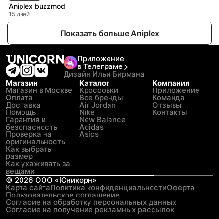
Aniplex buzzmod
15 дней
Показать больше Aniplex
Приложение
в Телеграме
Дизайн Ильи Бирмана
Магазин
Каталог
Компания
Магазин в Москве
Кроссовки
Приложение
Оплата
Все бренды
Команда
Доставка
Air Jordan
Отзывы
Помощь
Nike
Контакты
Гарантия и
New Balance
безопасность
Adidas
Проверка на
Asics
оригинальность
Как выбрать
размер
Как ухаживать за
вещами
©
2026
ООО «Юникорн»
Карта сайта
Политика конфиденциальности
Оферта
Пользовательское соглашение
Согласие на обработку персональных данных
Согласие на получение рекламных рассылок