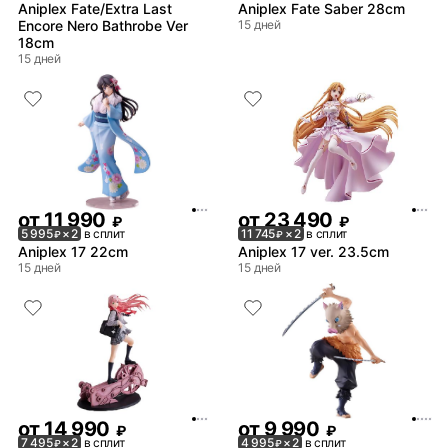
Aniplex Fate/Extra Last
Aniplex Fate Saber 28cm
Encore Nero Bathrobe Ver
15 дней
18cm
15 дней
от
11 990
от
23 490
₽
₽
5 995
× 2
в сплит
11 745
× 2
в сплит
₽
₽
Aniplex 17 22cm
Aniplex 17 ver. 23.5cm
15 дней
15 дней
от
14 990
от
9 990
₽
₽
7 495
× 2
в сплит
4 995
× 2
в сплит
₽
₽