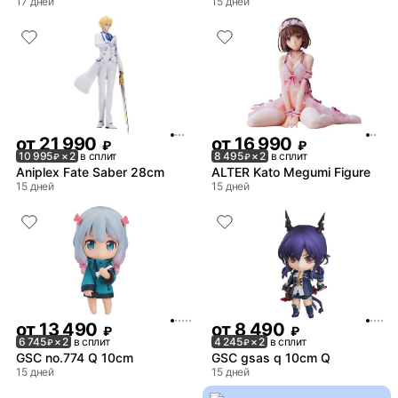
17 дней
15 дней
от
21 990
от
16 990
₽
₽
10 995
× 2
в сплит
8 495
× 2
в сплит
₽
₽
Aniplex Fate Saber 28cm
ALTER Kato Megumi Figure
15 дней
15 дней
от
13 490
от
8 490
₽
₽
6 745
× 2
в сплит
4 245
× 2
в сплит
₽
₽
GSC no.774 Q 10cm
GSC gsas q 10cm Q
15 дней
15 дней