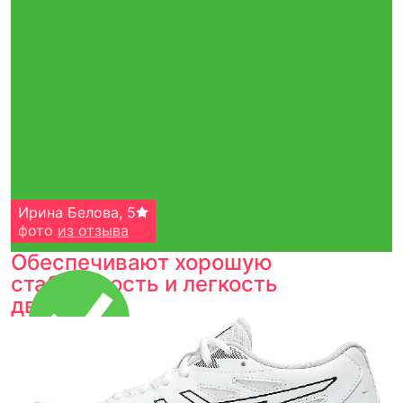
Ирина Белова
,
5
фото
из отзыва
Обеспечивают хорошую
стабильность и легкость
движений.
Тройная гарантия