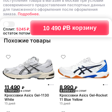
поступления товара в магазин в Москве при условии
своевременного предоставления паспортных данных
для таможенного оформления после оформления
заказа.
Подробнее.
В корзину
10 490 ₽
Сплит:
5245
₽,
остаток потом
Похожие товары
11 490
8 990
₽
₽
5 745
× 2
в сплит
4 495
× 2
в сплит
₽
₽
Кроссовки Asics Gel-1130
Кроссовки Asics Gel-Rocket
White
11 Blue Yellow
15 дней
15 дней