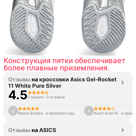
Конструкция пятки обеспечивает
более плавные приземления.
Отзывы
на
кроссовки Asics Gel-Rocket
11 White Pure Silver
4.5
2 оценки
·
0 отзывов
И
А
Ирина Белова
·
в прошлом году
Анастасия Ю.
·
в прошл
Отзывы
на
ASICS