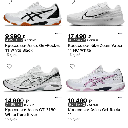
9 990
17 490
₽
₽
4 995
× 2
в сплит
8 745
× 2
в сплит
₽
₽
Кроссовки Asics Gel-Rocket
Кроссовки Nike Zoom Vapor
11 White Black
11 HC White
15 дней
15 дней
14 990
10 490
₽
₽
7 495
× 2
в сплит
5 245
× 2
в сплит
₽
₽
Кроссовки Asics GT-2160
Кроссовки Asics Gel-Rocket
White Pure Silver
11
15 дней
15 дней