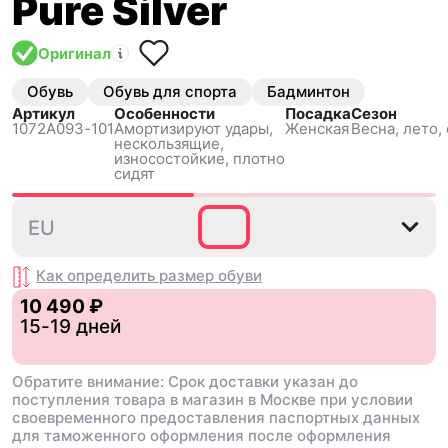
Pure Silver
Оригинал
Обувь
Обувь для спорта
Бадминтон
Артикул
Особенности
Посадка
Сезон
1072A093-101
Амортизируют удары,
Женская
Весна, лето,
нескользящиe,
износостойкие, плотно
сидят
35.5
36
37
37.5
38
3
EU
Как определить размер
обуви
10 490 ₽
15-19 дней
Обратите внимание: Срок доставки указан до
поступления товара в магазин в Москве при условии
своевременного предоставления паспортных данных
для таможенного оформления после оформления