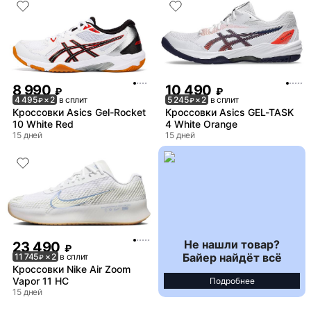
8 990
10 490
₽
₽
4 495
× 2
в сплит
5 245
× 2
в сплит
₽
₽
Кроссовки Asics Gel-Rocket
Кроссовки Asics GEL-TASK
10 White Red
4 White Orange
15 дней
15 дней
Не нашли товар?
23 490
₽
Байер найдёт всё
11 745
× 2
в сплит
₽
Кроссовки Nike Air Zoom
Vapor 11 HC
Подробнее
15 дней