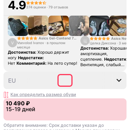
4.9
374 оценки
·
79 отзывов
Asics Gel-Contend 7
Asics Nova
Ц
V
Vsevolod Ivanov
Light Grey
·
в прошлом
Целка Диксона
Black Gree
·
3 мес
месяце
Достоинства:
Хорошая
Достоинства:
Хорошо держит
амортизация,
ногу
Недостатки:
сцепление.
Недостатки:
Нет
Комментарий:
На лето супер!
Вентиляция, слабый
носок
Комментарий:
Кр
использовал для тренир
35.5
36
37
37.5
38
3
EU
волейболу 3-4 раза в не
Кроссы прожили почти г
каких либо повреждений
Как определить размер
обуви
протираться верх носка,
10 490 ₽
лично моя проблема, так
15-19 дней
кроссовках которые я и
но может у кого так же
Обратите внимание: Срок доставки указан до