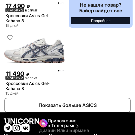
Не нашли товар?
17 490
₽
Байер найдёт всё
8 745
× 2
в сплит
₽
Кроссовки Asics Gel-
Kahana 8
Подробнее
15 дней
11 490
₽
5 745
× 2
в сплит
₽
Кроссовки Asics Gel-
Kahana 8
15 дней
Показать больше ASICS
Приложение
в Телеграме
Дизайн Ильи Бирмана