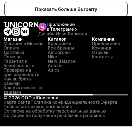
Показать больше Burberry
Приложение
в Телеграме
Дизайн Ильи Бирмана
Магазин
Каталог
Компания
Магазин в Москве
Кроссовки
Приложение
Оплата
Все бренды
Команда
Доставка
Air Jordan
Отзывы
Помощь
Nike
Контакты
Гарантия и
New Balance
безопасность
Adidas
Проверка на
Asics
оригинальность
Как выбрать
размер
Как ухаживать за
вещами
©
2026
ООО «Юникорн»
Карта сайта
Политика конфиденциальности
Оферта
Пользовательское соглашение
Согласие на обработку персональных данных
Согласие на получение рекламных рассылок