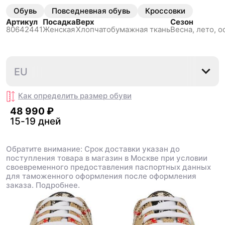
Обувь
Повседневная обувь
Кроссовки
Артикул
Посадка
Верх
Сезон
80642441
Женская
Хлопчатобумажная ткань
Весна, лето, о
35.5
36
37.5
38
EU
Как определить размер
обуви
48 990 ₽
15-19 дней
Обратите внимание: Срок доставки указан до
поступления товара в магазин в Москве при условии
своевременного предоставления паспортных данных
для таможенного оформления после оформления
заказа.
Подробнее.