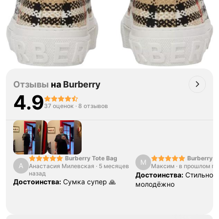
Отзывы
на
Burberry
4.9
37 оценок
·
8 отзывов
Burberry Tote Bag
Burberry
М
А
Анастасия Милевская
·
5 месяцев
Максим
·
в прошлом го
назад
Достоинства:
Стильно, 
Достоинства:
Сумка супер 🙏
молодëжно