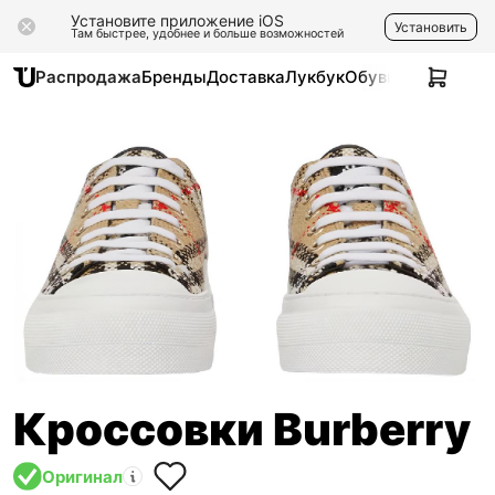
Установите приложение iOS
Установить
Там быстрее, удобнее и больше возможностей
Распродажа
Бренды
Доставка
Лукбук
Обувь
Одежда
Ак
Кроссовки Burberry
Оригинал