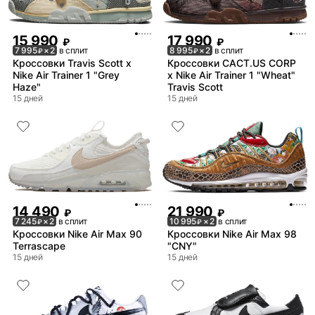
15 990
17 990
₽
₽
7 995
× 2
в сплит
8 995
× 2
в сплит
₽
₽
Кроссовки Travis Scott x
Кроссовки CACT.US CORP
Nike Air Trainer 1 "Grey
x Nike Air Trainer 1 "Wheat"
Haze"
Travis Scott
15 дней
15 дней
14 490
21 990
₽
₽
7 245
× 2
в сплит
10 995
× 2
в сплит
₽
₽
Кроссовки Nike Air Max 90
Кроссовки Nike Air Max 98
Terrascape
"CNY"
15 дней
15 дней