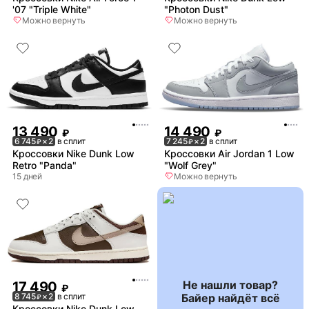
'07 "Triple White"
"Photon Dust"
Можно вернуть
Можно вернуть
13 490
14 490
₽
₽
6 745
× 2
в сплит
7 245
× 2
в сплит
₽
₽
Кроссовки Nike Dunk Low
Кроссовки Air Jordan 1 Low
Retro "Panda"
"Wolf Grey"
15 дней
Можно вернуть
Не нашли товар?
17 490
₽
Байер найдёт всё
8 745
× 2
в сплит
₽
Кроссовки Nike Dunk Low