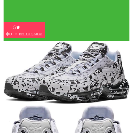
ᅠ
,
5
фото
из отзыва
Тройная гарантия
оригинальности
Товар сертифицирован и опломбирован.
Проверяем на оригинальность
по 16 параметрам.
Если придёт подделка — вернём деньги
в трёхкратном размере.
Как мы провеяем товары