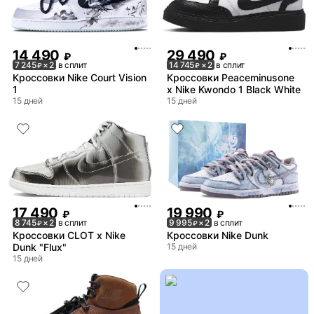
14 490
29 490
₽
₽
7 245
× 2
в сплит
14 745
× 2
в сплит
₽
₽
Кроссовки Nike Court Vision
Кроссовки Peaceminusone
1
x Nike Kwondo 1 Black White
15 дней
15 дней
17 490
19 990
₽
₽
8 745
× 2
в сплит
9 995
× 2
в сплит
₽
₽
Кроссовки CLOT x Nike
Кроссовки Nike Dunk
Dunk "Flux"
15 дней
15 дней