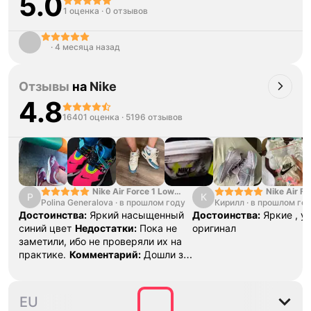
5.0
1 оценка
·
0 отзывов
ᅠ
ᅠ
·
4 месяца назад
Отзывы
на
Nike
4.8
16401 оценка
·
5196 отзывов
Nike Air Force 1 Low
Nike Air Fo
P
К
Polina Generalova
College Pack White
·
в прошлом году
Кирилл
·
в прошлом го
Yellow
Blue
Достоинства:
Яркий насыщенный
Достоинства:
Яркие , у
синий цвет
Недостатки:
Пока не
оригинал
заметили, ибо не проверяли их на
практике.
Комментарий:
Дошли за
29 дней, в подарок положили
насочки!
36
36.5
37.5
38
38.5
EU