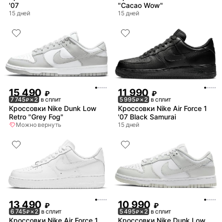
'07
"Cacao Wow"
15 дней
15 дней
15 490
11 990
₽
₽
7 745
× 2
в сплит
5 995
× 2
в сплит
₽
₽
Кроссовки Nike Dunk Low
Кроссовки Nike Air Force 1
Retro "Grey Fog"
'07 Black Samurai
Можно вернуть
15 дней
13 490
10 990
₽
₽
6 745
× 2
в сплит
5 495
× 2
в сплит
₽
₽
Кроссовки Nike Air Force 1
Кроссовки Nike Dunk Low