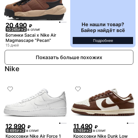
Не нашли товар?
20 490
₽
Байер найдёт всё
10 245
× 2
в сплит
₽
Ботинки Sacai x Nike Air
Magmascape "Pecan"
Подробнее
15 дней
Показать больше похожих
Nike
12 990
11 490
₽
₽
6 495
× 2
в сплит
5 745
× 2
в сплит
₽
₽
Кроссовки Nike Air Force 1
Кроссовки Nike Dunk Low