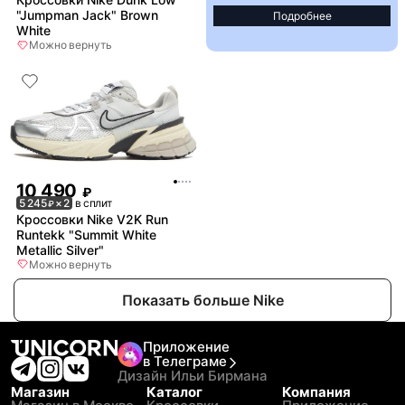
"Jumpman Jack" Brown
Подробнее
White
Можно вернуть
10 490
₽
5 245
× 2
в сплит
₽
Кроссовки Nike V2K Run
Runtekk "Summit White
Metallic Silver"
Можно вернуть
Показать больше Nike
Приложение
в Телеграме
Дизайн Ильи Бирмана
Магазин
Каталог
Компания