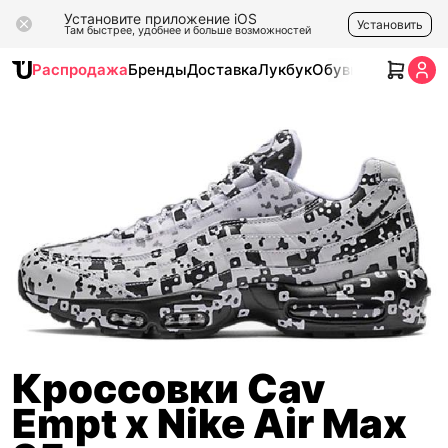
Установите приложение iOS
Установить
Там быстрее, удобнее и больше возможностей
Распродажа
Бренды
Доставка
Лукбук
Обувь
Одежда
Ак
Кроссовки Cav
Empt x Nike Air Max