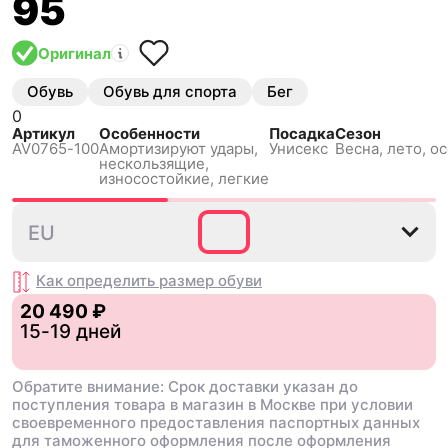
95
Оригинал
Обувь
Обувь для спорта
Бег
0
Артикул
Особенности
Посадка
Сезон
AV0765-100
Амортизируют удары,
Унисекс
Весна, лето, о
нескользящиe,
износостойкие, легкие
36
36.5
37.5
38
38.5
EU
Как определить размер
обуви
20 490 ₽
15-19 дней
Обратите внимание: Срок доставки указан до
поступления товара в магазин в Москве при условии
своевременного предоставления паспортных данных
для таможенного оформления после оформления