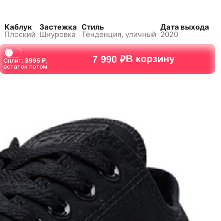
а
Каблук
Застежка
Стиль
Дата выхода
Плоский
Шнуровка
Тенденция, уличный
2020
В корзину
7 990 ₽
5
5
46
46
Сплит:
3995
₽,
остаток потом