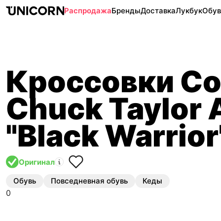
Распродажа
Бренды
Доставка
Лукбук
Обув
Кроссовки Co
Chuck Taylor A
"Black Warrior
Оригинал
Обувь
Повседневная обувь
Кеды
0