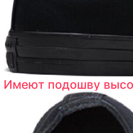
в трёхкратном размере.
Как мы провеяем товары
Имеют подошву высот