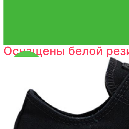
Оснащены белой рези
Тройная гарантия
оригинальности
Товар сертифицирован и опломбирован.
Проверяем на оригинальность
по 16 параметрам.
Если придёт подделка — вернём деньги