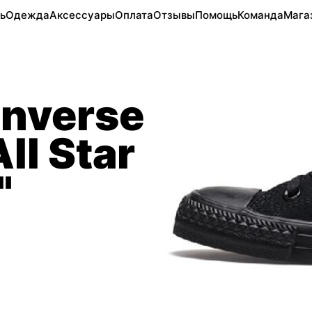
ь
Одежда
Аксессуары
Оплата
Отзывы
Помощь
Команда
Мага
nverse
ll Star
"