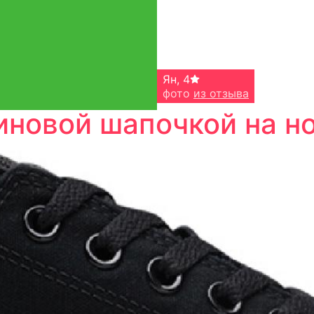
Ян
,
4
фото
из отзыва
новой шапочкой на но