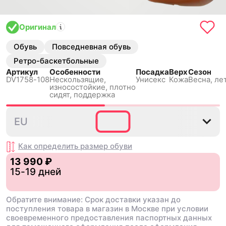
Оригинал
Обувь
Повседневная обувь
Ретро-баскетбольные
Артикул
Особенности
Посадка
Верх
Сезон
DV1758-108
Нескользящиe,
Унисекс
Кожа
Весна, ле
износостойкие, плотно
сидят, поддержка
35.5
36
36.5
38
38.5
EU
Как определить размер
обуви
13 990 ₽
15-19 дней
Обратите внимание: Срок доставки указан до
поступления товара в магазин в Москве при условии
своевременного предоставления паспортных данных