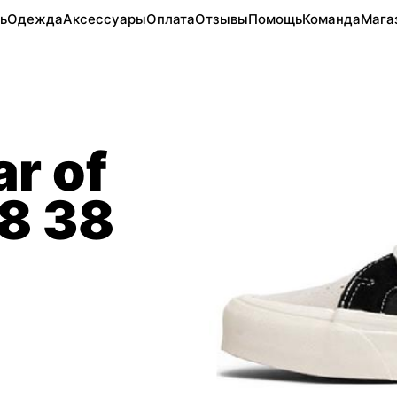
ь
Одежда
Аксессуары
Оплата
Отзывы
Помощь
Команда
Мага
r of
8 38