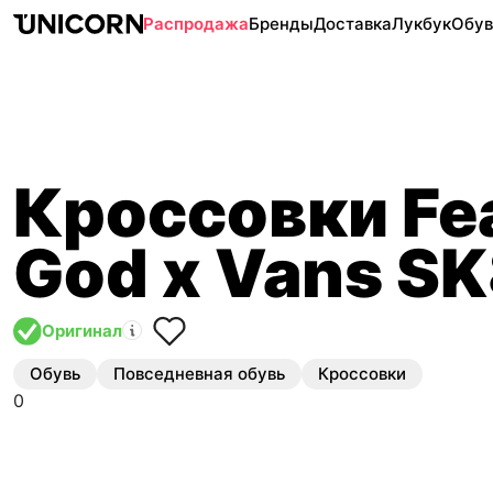
Распродажа
Бренды
Доставка
Лукбук
Обув
Кроссовки Fea
God x Vans SK
Оригинал
Обувь
Повседневная обувь
Кроссовки
0