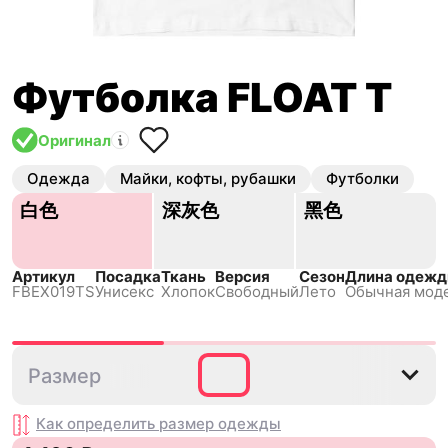
Футболка FLOAT T
Оригинал
Одежда
Майки, кофты, рубашки
Футболки
白色
深灰色
黑色
Артикул
Посадка
Ткань
Версия
Сезон
Длина одеж
FBEX019TS
Унисекс
Хлопок
Свободный
Лето
Обычная мод
S
M
L
XL
2XL
Размер
Как определить размер
одежды