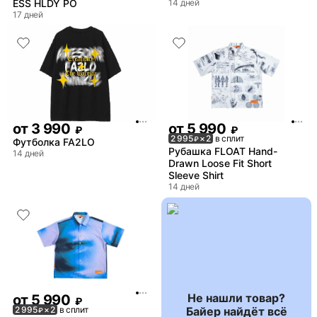
ESS HLDY PO
14 дней
17 дней
от
3 990
от
5 990
₽
₽
2 995
× 2
в сплит
₽
Футболка FA2LO
Рубашка FLOAT Hand-
14 дней
Drawn Loose Fit Short
Sleeve Shirt
14 дней
Не нашли товар?
от
5 990
₽
Байер найдёт всё
2 995
× 2
в сплит
₽