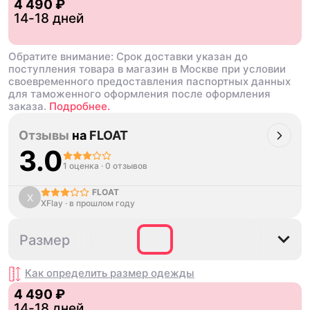
4 490 ₽
14-18 дней
Обратите внимание: Срок доставки указан до
поступления товара в магазин в Москве при условии
своевременного предоставления паспортных данных
для таможенного оформления после оформления
заказа.
Подробнее.
Отзывы
на
FLOAT
3.0
1 оценка
·
0 отзывов
FLOAT
X
XFlay
·
в прошлом году
S
M
L
XL
2XL
Размер
Как определить размер
одежды
4 490 ₽
14-18 дней