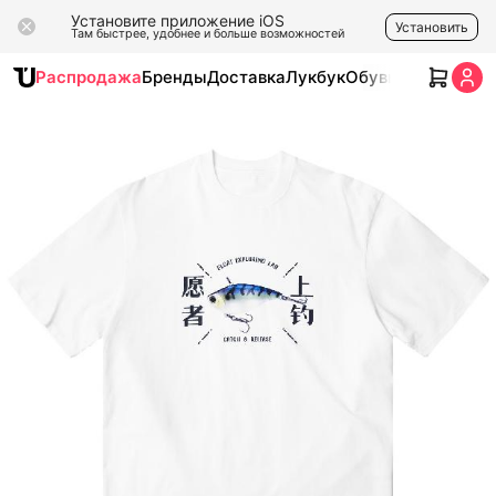
Установите приложение iOS
Установить
Там быстрее, удобнее и больше возможностей
Распродажа
Бренды
Доставка
Лукбук
Обувь
Одежда
Ак