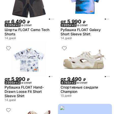
от
6 490
от
5 990
₽
₽
3 245
× 2
в сплит
2 995
× 2
в сплит
₽
₽
Шорты FLOAT Camo Tech
Рубашка FLOAT Galaxy
Shorts
Short Sleeve Shirt
14 дней
14 дней
от
5 990
от
9 490
₽
₽
2 995
× 2
в сплит
4 745
× 2
в сплит
₽
₽
Рубашка FLOAT Hand-
Спортивные сандали
Drawn Loose Fit Short
Champion
Sleeve Shirt
15 дней
14 дней