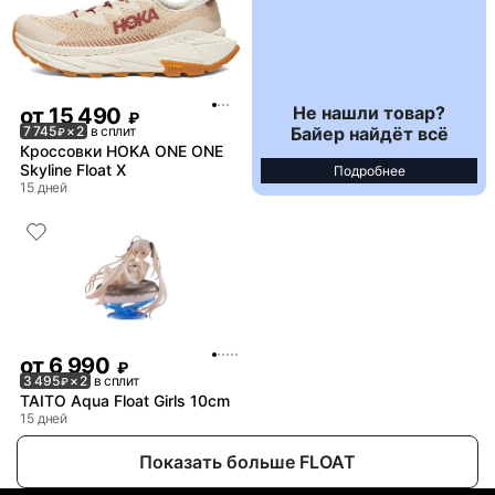
Не нашли товар?
от
15 490
₽
Байер найдёт всё
7 745
× 2
в сплит
₽
Кроссовки HOKA ONE ONE
Skyline Float X
Подробнее
15 дней
от
6 990
₽
3 495
× 2
в сплит
₽
TAITO Aqua Float Girls 10cm
15 дней
Показать больше FLOAT