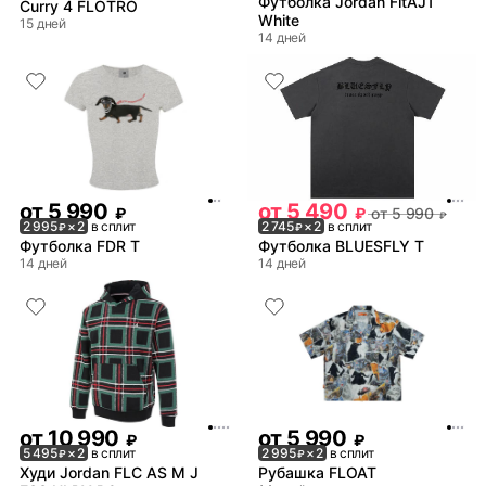
Футболка Jordan FltAJ1
Curry 4 FLOTRO
White
15 дней
14 дней
от
5 990
от
5 490
₽
₽
от
5 990
₽
2 995
× 2
в сплит
2 745
× 2
в сплит
₽
₽
Футболка FDR T
Футболка BLUESFLY T
14 дней
14 дней
от
10 990
от
5 990
₽
₽
5 495
× 2
в сплит
2 995
× 2
в сплит
₽
₽
Худи Jordan FLC AS M J
Рубашка FLOAT