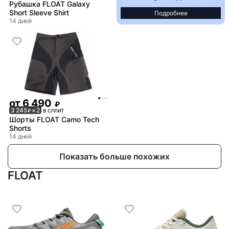
Рубашка FLOAT Galaxy
Short Sleeve Shirt
Подробнее
14 дней
от
6 490
₽
3 245
× 2
в сплит
₽
Шорты FLOAT Camo Tech
Shorts
14 дней
Показать больше похожих
FLOAT