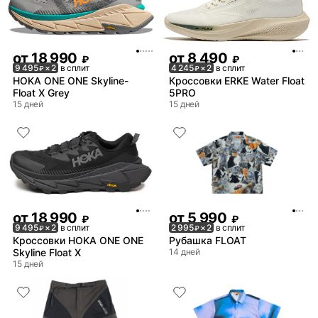
от
18 990
от
8 490
₽
₽
9 495
× 2
в сплит
4 245
× 2
в сплит
₽
₽
HOKA ONE ONE Skyline-
Кроссовки ERKE Water Float
Float X Grey
5PRO
15 дней
15 дней
от
18 990
от
5 990
₽
₽
9 495
× 2
в сплит
2 995
× 2
в сплит
₽
₽
Кроссовки HOKA ONE ONE
Рубашка FLOAT
Skyline Float X
14 дней
15 дней