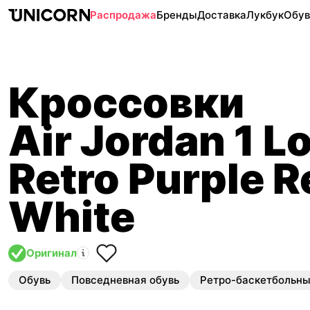
Распродажа
Бренды
Доставка
Лукбук
Обув
Кроссовки
Air Jordan 1 L
Retro Purple R
White
Оригинал
Обувь
Повседневная обувь
Ретро-баскетбольн