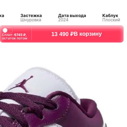
ха
Застежка
Дата выхода
Каблук
х
Шнуровка
2024
Плоский
В корзину
13 490 ₽
Сплит:
6745
₽,
остаток потом