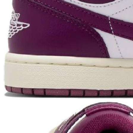
Если придёт подделка — вернём деньги
в трёхкратном размере.
Как мы провеяем товары