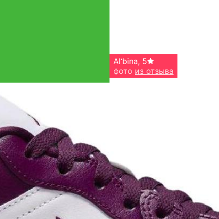
Al‘bina
,
5
фото
из отзыва