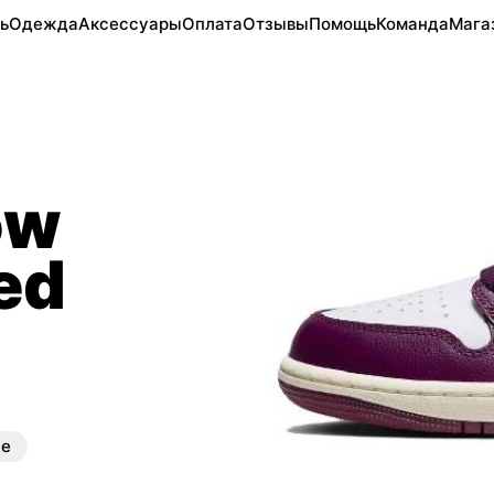
ь
Одежда
Аксессуары
Оплата
Отзывы
Помощь
Команда
Мага
ow
ed
ые