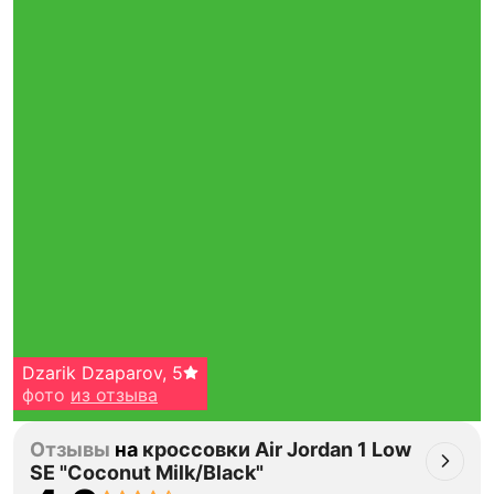
Dzarik Dzaparov
,
5
фото
из отзыва
Отзывы
на
кроссовки Air Jordan 1 Low
SE "Coconut Milk/Black"