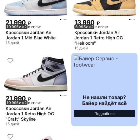
21 990
13 990
₽
₽
10 995
× 2
в сплит
6 995
× 2
в сплит
₽
₽
Кроссовки Jordan Air
Кроссовки Jordan Air
Jordan 1 Mid Blue White
Jordan 1 Retro High OG
15 дней
"Heirloom"
15 дней
Не нашли товар?
21 990
₽
Байер найдёт всё
10 995
× 2
в сплит
₽
Кроссовки Jordan Air
Jordan 1 Retro High OG
Подробнее
"Craft" Skyline
15 дней