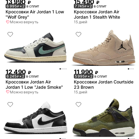
13 990
15 490
₽
₽
6 995
× 2
в сплит
7 745
× 2
в сплит
₽
₽
Кроссовки Air Jordan 1 Low
Кроссовки Jordan Air
"Wolf Grey"
Jordan 1 Stealth White
Можно вернуть
15 дней
12 490
11 990
₽
₽
6 245
× 2
в сплит
5 995
× 2
в сплит
₽
₽
Кроссовки Jordan Air
Кроссовки Jordan Courtside
Jordan 1 Low "Jade Smoke"
23 Brown
Можно вернуть
15 дней