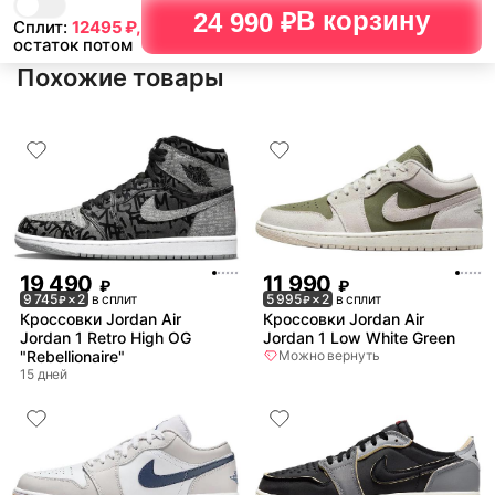
В корзину
24 990 ₽
Сплит:
12495
₽,
остаток потом
Похожие товары
19 490
11 990
₽
₽
9 745
× 2
в сплит
5 995
× 2
в сплит
₽
₽
Кроссовки Jordan Air
Кроссовки Jordan Air
Jordan 1 Retro High OG
Jordan 1 Low White Green
"Rebellionaire"
Можно вернуть
15 дней