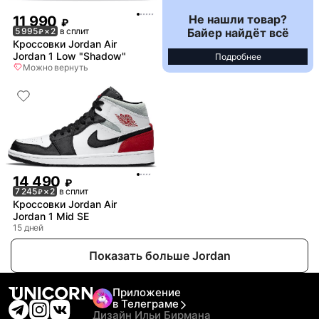
Не нашли товар?
11 990
₽
Байер найдёт всё
5 995
× 2
в сплит
₽
Кроссовки Jordan Air
Jordan 1 Low "Shadow"
Подробнее
Можно вернуть
14 490
₽
7 245
× 2
в сплит
₽
Кроссовки Jordan Air
Jordan 1 Mid SE
15 дней
Показать больше Jordan
Приложение
в Телеграме
Дизайн Ильи Бирмана