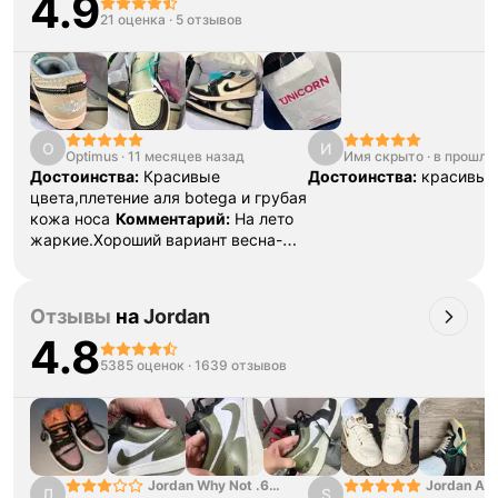
4.9
21 оценка
·
5 отзывов
Тройная гарантия
оригинальности
Товар сертифицирован и опломбирован.
O
И
Проверяем на оригинальность
Optimus
·
11 месяцев назад
Имя скрыто
·
в прошло
по 16 параметрам.
Достоинства:
Красивые
Достоинства:
красивые
Если придёт подделка — вернём деньги
в трёхкратном размере.
цвета,плетение аля botega и грубая
Как мы провеяем товары
кожа носа
Комментарий:
На лето
жаркие.Хороший вариант весна-
осень
Отзывы
на
Jordan
4.8
5385 оценок
·
1639 отзывов
Jordan Why Not .6
Jordan Air
Л
S