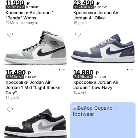
11 990
23 490
₽
₽
5 995
× 2
в сплит
11 745
× 2
в сплит
₽
₽
Кроссовки Air Jordan 1
Кроссовки Jordan Air
"Panda" Wmns
Jordan 4 "Olive"
Можно вернуть
15 дней
15 490
14 990
₽
₽
7 745
× 2
в сплит
7 495
× 2
в сплит
₽
₽
Кроссовки Jordan Air
Кроссовки Jordan Air
Jordan 1 Mid "Light Smoke
Jordan 1 Low Navy
Grey"
15 дней
15 дней