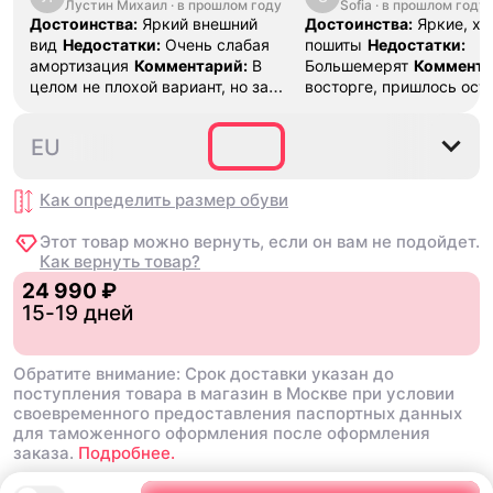
Лустин Михаил
"Bright Crimson" PF
·
в прошлом году
Sofia
·
в прошлом году
SE "Turf O
Достоинства:
Яркий внешний
Достоинства:
Яркие, х
вид
Недостатки:
Очень слабая
пошиты
Недостатки:
амортизация
Комментарий:
В
Большемерят
Коммента
целом не плохой вариант, но за
восторге, пришлось ост
стоимость этих кроссовок
первые на вырост , пер
множество других более хороших
новые поменьше. Наряд
40
40.5
41
42
42.5
EU
баскетбольных кроссовок
красивые.
Как определить размер
обуви
Этот товар можно вернуть, если он вам не подойдет.
Как вернуть товар?
24 990 ₽
15-19 дней
Обратите внимание: Срок доставки указан до
поступления товара в магазин в Москве при условии
своевременного предоставления паспортных данных
для таможенного оформления после оформления
заказа.
Подробнее.