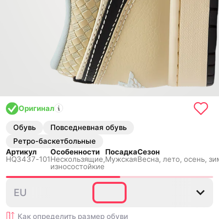
Оригинал
Обувь
Повседневная обувь
Ретро-баскетбольные
Артикул
Особенности
Посадка
Сезон
HQ3437-101
Нескользящиe,
Мужская
Весна, лето, осень, зи
износостойкие
40
40.5
41
42
42.5
EU
Как определить размер
обуви