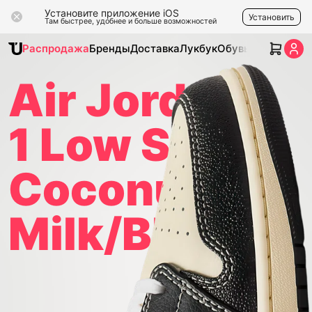
Установите приложение iOS
Установить
Там быстрее, удобнее и больше возможностей
Распродажа
Бренды
Доставка
Лукбук
Обувь
Одежда
Ак
Air Jordan
1 Low SE
Coconut
Milk/Black