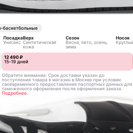
о-баскетбольные
Посадка
Верх
Сезон
Носок
Унисекс
Синтетическая
Весна, лето, осень,
Круглы
кожа
зима
12 490 ₽
12 490 ₽
8
8
15-19 дней
15-19 дней
39
39
40
40
40.5
40.5
41
41
42
42
42.5
42.5
43
43
44
44
44.5
44.5
45
45
4
4
Обратите внимание: Срок доставки указан до
Обратите внимание: Срок доставки указан до
поступления товара в магазин в Москве при условии
поступления товара в магазин в Москве при условии
своевременного предоставления паспортных данных для
своевременного предоставления паспортных данных для
таможенного оформления после оформления заказа.
таможенного оформления после оформления заказа.
Подробнее.
Подробнее.