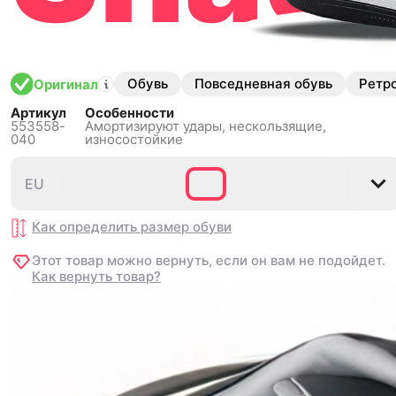
Обувь
Повседневная обувь
Ретр
Оригинал
Артикул
Особенности
553558-
Амортизируют удары,
нескользящиe,
040
износостойкие
EU
EU
35.5
35.5
38.5
38.5
36
36
36.5
36.5
37.5
37.5
3
3
Как определить размер
Как определить размер
обуви
обуви
Этот товар можно вернуть, если он вам не подойдет.
Этот товар можно вернуть, если он вам не подойдет.
Как вернуть товар?
Как вернуть товар?