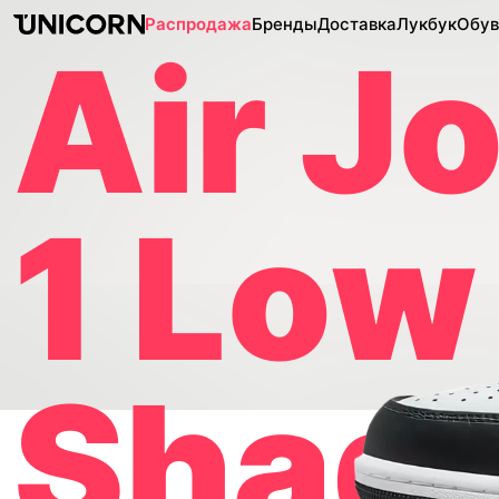
Распродажа
Бренды
Доставка
Лукбук
Обув
Air J
1 Low
Shad