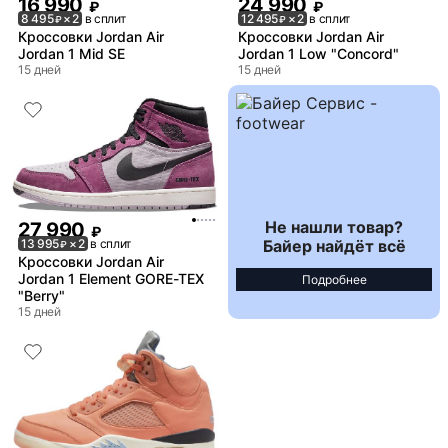
16 990
24 990
₽
₽
8 495
× 2
в сплит
12 495
× 2
в сплит
₽
₽
Кроссовки Jordan Air
Кроссовки Jordan Air
Jordan 1 Mid SE
Jordan 1 Low "Concord"
15 дней
15 дней
Не нашли товар?
27 990
₽
Байер найдёт всё
13 995
× 2
в сплит
₽
Кроссовки Jordan Air
Jordan 1 Element GORE-TEX
Подробнее
"Berry"
15 дней