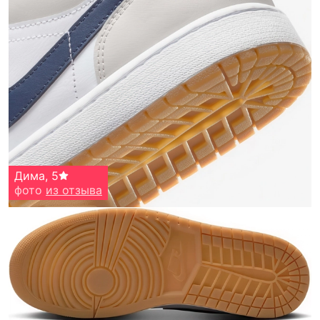
Дима
,
5
фото
из отзыва