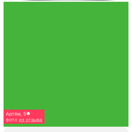
Артём
,
5
фото
из отзыва