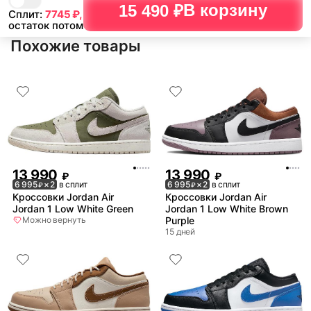
В корзину
15 490 ₽
Сплит:
7745
₽,
остаток потом
Похожие товары
13 990
13 990
₽
₽
6 995
× 2
в сплит
6 995
× 2
в сплит
₽
₽
Кроссовки Jordan Air
Кроссовки Jordan Air
Jordan 1 Low White Green
Jordan 1 Low White Brown
Можно вернуть
Purple
15 дней