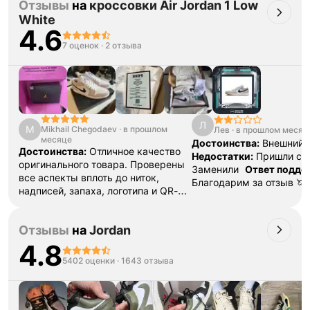
Отзывы
на
кроссовки Air Jordan 1 Low
White
4.6
7 оценок
·
2 отзыва
Тройная гарантия
оригинальности
Товар сертифицирован и опломбирован.
Л
Проверяем на оригинальность
M
Mikhail Chegodaev
·
в прошлом
Лев
·
в прошлом месяц
по 16 параметрам.
месяце
Достоинства:
Внешний 
Если придёт подделка — вернём деньги
Достоинства:
Отличное качество
в трёхкратном размере.
Недостатки:
Пришли с 
Как мы провеяем товары
оригинального товара. Проверены
Заменили
Ответ подде
все аспекты вплоть до ниток,
Благодарим за отзыв 🦄
надписей, запаха, логотипа и QR-
возникают какие-либо 
кодов. Все отлично!
Недостатки:
заказом - просим вас, 
Нет
Комментарий:
Долго искал
обращаться в чат нашей
Отзывы
на
Jordan
возможность снова заказывать с
поддержки @unicorn_go_
площадки обувь. Для первого раза
4.8
операторы помогут реш
все прошло успешно. Доставка до
5402 оценки
·
1643 отзыва
сложившуюся ситуацию
Нижнего Новгорода с момента
заказа 16 дней. В комплекте
положили носки моего же размера.
Спасибо, буду обращаться к Вам