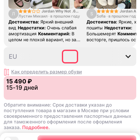
снова и советовать знакомым,
кому также важна оригинальность
Jordan Why Not .6
Jordan Air
Л
S
Лустин Михаил
"Bright Crimson" PF
·
в прошлом году
Sofia
·
в прошлом году
SE "Turf O
качественной обуви
Достоинства:
Яркий внешний
Достоинства:
Яркие, х
вид
Недостатки:
Очень слабая
пошиты
Недостатки:
амортизация
Комментарий:
В
Большемерят
Коммента
целом не плохой вариант, но за
восторге, пришлось ост
стоимость этих кроссовок
первые на вырост , пер
множество других более хороших
новые поменьше. Наряд
40
40.5
41
42
42.5
EU
баскетбольных кроссовок
красивые.
Как определить размер
обуви
15 490 ₽
15-19 дней
Обратите внимание: Срок доставки указан до
поступления товара в магазин в Москве при условии
своевременного предоставления паспортных данных
для таможенного оформления после оформления
заказа.
Подробнее.