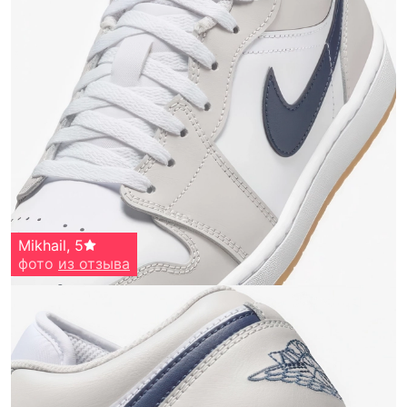
Mikhail
,
5
фото
из отзыва