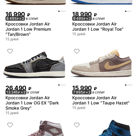
16 990
18 990
₽
₽
8 495
× 2
в сплит
9 495
× 2
в сплит
₽
₽
Кроссовки Jordan Air
Кроссовки Jordan Air
Jordan 1 Low Premium
Jordan 1 Low "Royal Toe"
"Tan/Brown"
15 дней
15 дней
26 490
15 990
₽
₽
13 245
× 2
в сплит
7 995
× 2
в сплит
₽
₽
Кроссовки Jordan Air
Кроссовки Jordan Air
Jordan 1 Low OG EX "Dark
Jordan 1 Low "Taupe Hazet"
Smoke Grey"
15 дней
15 дней