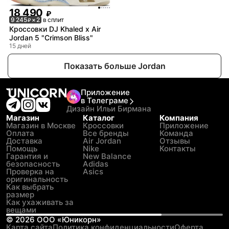
18 490
₽
9 245
× 2
в сплит
₽
Кроссовки DJ Khaled x Air
Jordan 5 "Crimson Bliss"
15 дней
Показать больше Jordan
Приложение
в Телеграме
Дизайн Ильи Бирмана
Магазин
Каталог
Компания
Магазин в Москве
Кроссовки
Приложение
Оплата
Все бренды
Команда
Доставка
Air Jordan
Отзывы
Помощь
Nike
Контакты
Гарантия и
New Balance
безопасность
Adidas
Проверка на
Asics
оригинальность
Как выбрать
размер
Как ухаживать за
вещами
©
2026
ООО «Юникорн»
Карта сайта
Политика конфиденциальности
Оферта