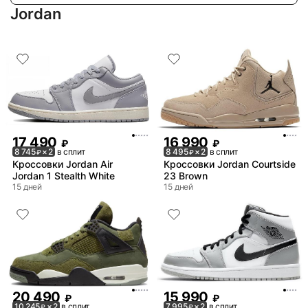
Jordan
17 490
16 990
₽
₽
8 745
× 2
в сплит
8 495
× 2
в сплит
₽
₽
Кроссовки Jordan Air
Кроссовки Jordan Courtside
Jordan 1 Stealth White
23 Brown
15 дней
15 дней
20 490
15 990
₽
₽
10 245
× 2
в сплит
7 995
× 2
в сплит
₽
₽