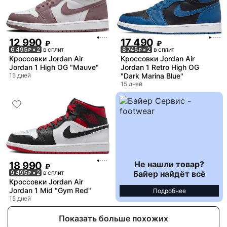
12 990
17 490
₽
₽
6 495
× 2
в сплит
8 745
× 2
в сплит
₽
₽
Кроссовки Jordan Air
Кроссовки Jordan Air
Jordan 1 High OG "Mauve"
Jordan 1 Retro High OG
15 дней
"Dark Marina Blue"
15 дней
Не нашли товар?
18 990
₽
Байер найдёт всё
9 495
× 2
в сплит
₽
Кроссовки Jordan Air
Jordan 1 Mid "Gym Red"
Подробнее
15 дней
Показать больше похожих