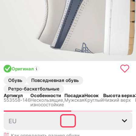
Оригинал
Обувь
Повседневная обувь
Ретро-баскетбольные
Артикул
Особенности
Посадка
Носок
Высота верха
553558-146
Нескользящиe,
Мужская
Круглый
Низкий верх
износостойкие
40
40.5
41
42
42.5
EU
Как определить размер
обуви