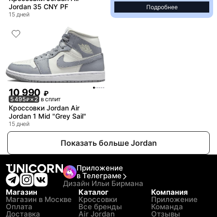
Jordan 35 CNY PF
Подробнее
15 дней
10 990
₽
5 495
× 2
в сплит
₽
Кроссовки Jordan Air
Jordan 1 Mid "Grey Sail"
15 дней
Показать больше Jordan
Приложение
в Телеграме
Дизайн Ильи Бирмана
Магазин
Каталог
Компания
Магазин в Москве
Кроссовки
Приложение
Оплата
Все бренды
Команда
Доставка
Air Jordan
Отзывы