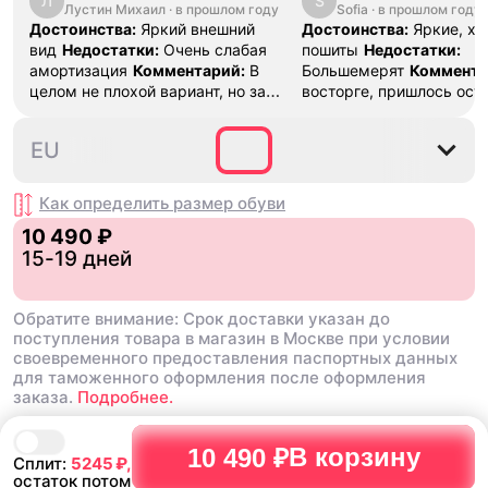
Л
S
Лустин Михаил
"Bright Crimson" PF
·
в прошлом году
Sofia
·
в прошлом году
SE "Turf O
Достоинства:
Яркий внешний
Достоинства:
Яркие, х
вид
Недостатки:
Очень слабая
пошиты
Недостатки:
амортизация
Комментарий:
В
Большемерят
Коммента
целом не плохой вариант, но за
восторге, пришлось ост
стоимость этих кроссовок
первые на вырост , пер
множество других более хороших
новые поменьше. Наряд
35.5
36
36.5
37.5
38
EU
баскетбольных кроссовок
красивые.
Как определить размер
обуви
10 490 ₽
15-19 дней
Обратите внимание: Срок доставки указан до
поступления товара в магазин в Москве при условии
своевременного предоставления паспортных данных
для таможенного оформления после оформления
заказа.
Подробнее.
В корзину
10 490 ₽
Сплит:
5245
₽,
остаток потом