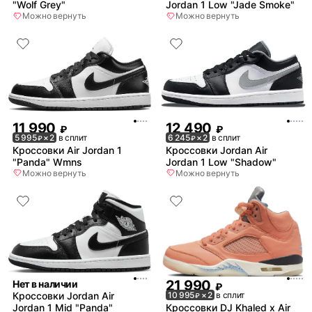
"Wolf Grey"
Jordan 1 Low "Jade Smoke"
Можно вернуть
Можно вернуть
11 990
12 490
₽
₽
5 995
× 2
в сплит
6 245
× 2
в сплит
₽
₽
Кроссовки Air Jordan 1
Кроссовки Jordan Air
"Panda" Wmns
Jordan 1 Low "Shadow"
Можно вернуть
Можно вернуть
21 990
Нет в наличии
₽
Кроссовки Jordan Air
10 995
× 2
в сплит
₽
Jordan 1 Mid "Panda"
Кроссовки DJ Khaled x Air