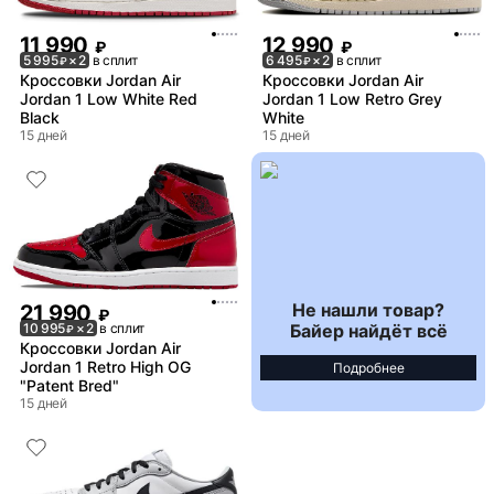
11 990
12 990
₽
₽
5 995
× 2
в сплит
6 495
× 2
в сплит
₽
₽
Кроссовки Jordan Air
Кроссовки Jordan Air
Jordan 1 Low White Red
Jordan 1 Low Retro Grey
Black
White
15 дней
15 дней
Не нашли товар?
21 990
₽
Байер найдёт всё
10 995
× 2
в сплит
₽
Кроссовки Jordan Air
Jordan 1 Retro High OG
Подробнее
"Patent Bred"
15 дней