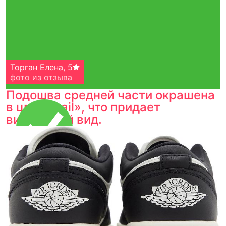
Торган Елена
,
5
фото
из отзыва
Подошва средней части окрашена
в цвет «sail», что придает
винтажный вид.
Тройная гарантия
оригинальности
Товар сертифицирован и опломбирован.
Проверяем на оригинальность
по 16 параметрам.
Если придёт подделка — вернём деньги
в трёхкратном размере.
Как мы провеяем товары