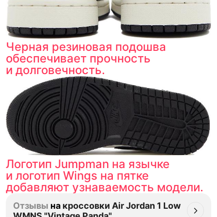
Черная резиновая подошва
обеспечивает прочность
и долговечность.
Логотип Jumpman на язычке
и логотип Wings на пятке
добавляют узнаваемость модели.
Отзывы
на
кроссовки Air Jordan 1 Low
WMNS "Vintage Panda"