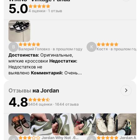
5.0
4 оценки
·
1 отзыв
В
К
Валерий Головко
·
в прошлом году
Костя
·
в прошлом год
Достоинства:
Оригинальные,
мягкие кроссовки
Недостатки:
Недостатков не
выявлено
Комментарий:
Очень
удобные кроссовки
Отзывы
на
Jordan
4.8
5404 оценки
·
1644 отзыва
Jordan Why Not .6
Jordan Air