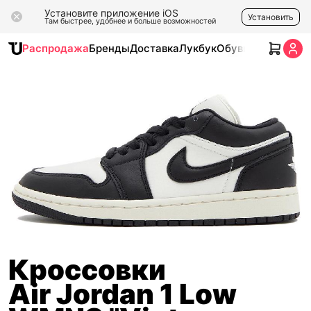
Установите приложение iOS
Установить
Там быстрее, удобнее и больше возможностей
Распродажа
Бренды
Доставка
Лукбук
Обувь
Одежда
Ак
Кроссовки
Air Jordan 1 Low