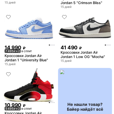
15 дней
Jordan 5 "Crimson Bliss"
15 дней
14 990
41 490
₽
₽
7 495
× 2
в сплит
₽
Кроссовки Jordan Air
Кроссовки Jordan Air
Jordan 1 Low OG "Mocha"
Jordan 1 "University Blue"
15 дней
15 дней
Не нашли товар?
10 990
₽
Байер найдёт всё
5 495
× 2
в сплит
₽
Кроссовки Jordan Air