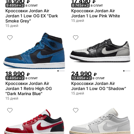
18 990
17 490
₽
₽
9 495
× 2
в сплит
8 745
× 2
в сплит
₽
₽
Кроссовки Jordan Air
Кроссовки Jordan Air
Jordan 1 Low OG EX "Dark
Jordan 1 Low Pink White
Smoke Grey"
15 дней
15 дней
18 990
24 990
₽
₽
9 495
× 2
в сплит
12 495
× 2
в сплит
₽
₽
Кроссовки Jordan Air
Кроссовки Jordan Air
Jordan 1 Retro High OG
Jordan 1 Low OG "Shadow"
"Dark Marina Blue"
15 дней
15 дней