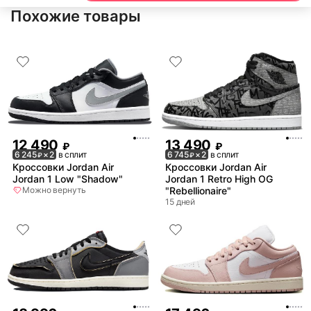
Похожие товары
12 490
13 490
₽
₽
6 245
× 2
в сплит
6 745
× 2
в сплит
₽
₽
Кроссовки Jordan Air
Кроссовки Jordan Air
Jordan 1 Low "Shadow"
Jordan 1 Retro High OG
Можно вернуть
"Rebellionaire"
15 дней