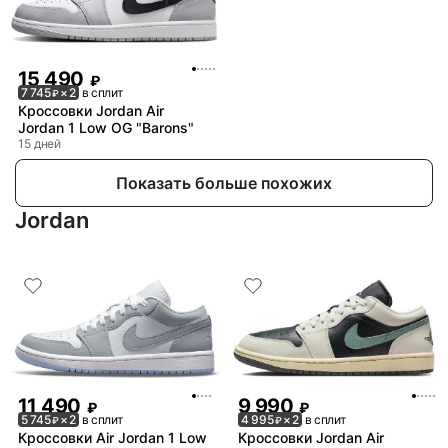
15 490
₽
7 745
× 2
в сплит
₽
Кроссовки Jordan Air
Jordan 1 Low OG "Barons"
15 дней
Показать больше похожих
Jordan
11 490
9 990
₽
₽
5 745
× 2
в сплит
4 995
× 2
в сплит
₽
₽
Кроссовки Air Jordan 1 Low
Кроссовки Jordan Air