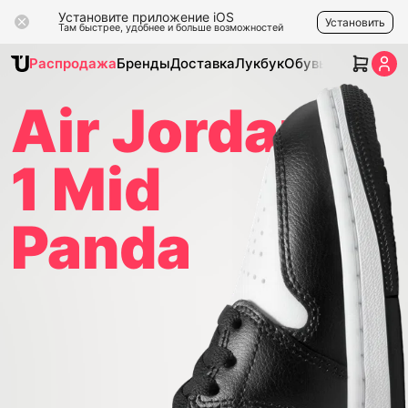
Установите приложение iOS
Установить
Там быстрее, удобнее и больше возможностей
Распродажа
Бренды
Доставка
Лукбук
Обувь
Одежда
Ак
Air Jordan
1 Mid
Panda