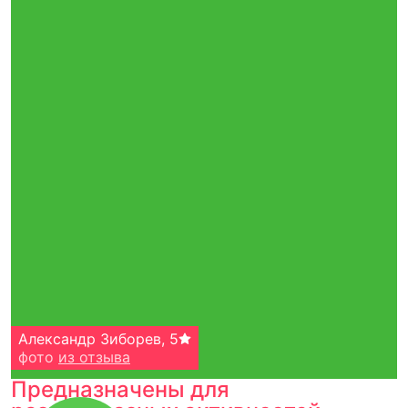
Александр Зиборев
,
5
фото
из отзыва
Предназначены для