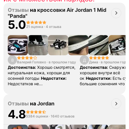
Отзывы
на
кроссовки Air Jordan 1 Mid
"Panda"
5.0
21 оценка
·
4 отзыва
В
Д
Валерий Головко
·
в прошлом году
Дима
·
в прошлом году
Достоинства:
Хорошо смотрятся,
Достоинства:
Снаружи 
натуральная кожа, хороши для
хорошее внутри всё
осенней погоды
Недостатки:
ок
Недостатки:
Есть су
Недостатков не
большие сомнения что э
обнаружено
Комментарий:
реплика а не оригинал ,
Классные, высокие кроссовки
буд то стелька она прос
колхозная до ужаса Корректирую (
Отзывы
на
Jordan
оригинал ,
4.8
проверили)
Комментари
5384 оценки
·
1640 отзывов
Ощущения странные , ка
купил по цене оригинал
реплику ( такое себе) И понятное