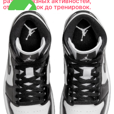
разнообразных активностей,
от вечеринок до тренировок.
Тройная гарантия
оригинальности
Товар сертифицирован и опломбирован.
Проверяем на оригинальность
по 16 параметрам.
Если придёт подделка — вернём деньги
в трёхкратном размере.
Как мы провеяем товары