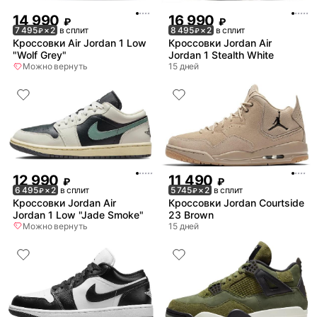
14 990
16 990
₽
₽
7 495
× 2
в сплит
8 495
× 2
в сплит
₽
₽
Кроссовки Air Jordan 1 Low
Кроссовки Jordan Air
"Wolf Grey"
Jordan 1 Stealth White
Можно вернуть
15 дней
12 990
11 490
₽
₽
6 495
× 2
в сплит
5 745
× 2
в сплит
₽
₽
Кроссовки Jordan Air
Кроссовки Jordan Courtside
Jordan 1 Low "Jade Smoke"
23 Brown
Можно вернуть
15 дней