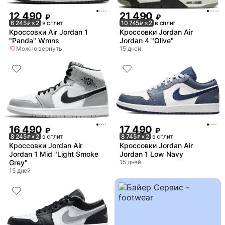
12 490
21 490
₽
₽
6 245
× 2
в сплит
10 745
× 2
в сплит
₽
₽
Кроссовки Air Jordan 1
Кроссовки Jordan Air
"Panda" Wmns
Jordan 4 "Olive"
Можно вернуть
15 дней
16 490
17 490
₽
₽
8 245
× 2
в сплит
8 745
× 2
в сплит
₽
₽
Кроссовки Jordan Air
Кроссовки Jordan Air
Jordan 1 Mid "Light Smoke
Jordan 1 Low Navy
Grey"
15 дней
15 дней