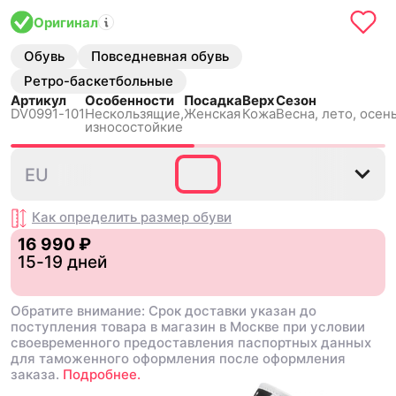
Оригинал
Обувь
Повседневная обувь
Ретро-баскетбольные
Артикул
Особенности
Посадка
Верх
Сезон
DV0991-101
Нескользящиe,
Женская
Кожа
Весна, лето, осень
износостойкие
35.5
36
36.5
37.5
38
EU
Как определить размер
обуви
16 990 ₽
15-19 дней
Обратите внимание: Срок доставки указан до
поступления товара в магазин в Москве при условии
своевременного предоставления паспортных данных
для таможенного оформления после оформления
заказа.
Подробнее.