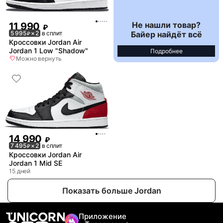
Не нашли товар?
11 990
₽
Байер найдёт всё
5 995
× 2
в сплит
₽
Кроссовки Jordan Air
Jordan 1 Low "Shadow"
Подробнее
Можно вернуть
14 990
₽
7 495
× 2
в сплит
₽
Кроссовки Jordan Air
Jordan 1 Mid SE
15 дней
Показать больше Jordan
Приложение