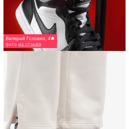
Валерий Головко
,
4
фото
из отзыва