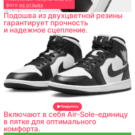
фото
из отзыва
Подошва из двухцветной резины
гарантирует прочность
и надежное сцепление.
Покрутить
Включают в себя Air-Sole-единицу
в пятке для оптимального
комфорта.