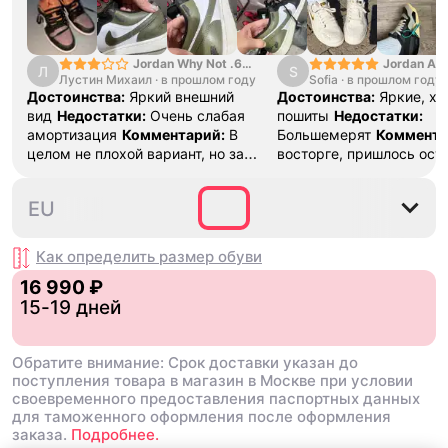
дело подделать любые
сертификаты сейчас мож
Сомнения - стелька кол
Jordan Why Not .6
Jordan Air
принт Сомнения - обшив
Л
S
Лустин Михаил
"Bright Crimson" PF
·
в прошлом году
Sofia
·
в прошлом году
SE "Turf O
торчит ( номжет быть и 
Достоинства:
Яркий внешний
Достоинства:
Яркие, х
оригинале) Сомнения - 
вид
Недостатки:
Очень слабая
пошиты
Недостатки:
ровный корректирую - это
амортизация
Комментарий:
В
Большемерят
Коммента
оригиналы , и из-за того что обувь
целом не плохой вариант, но за
восторге, пришлось ост
масс маркет просто шт
стоимость этих кроссовок
первые на вырост , пер
неё как раз такая
множество других более хороших
новые поменьше. Наряд
стелька
Ответ поддерж
35.5
36
36.5
37.5
38
EU
баскетбольных кроссовок
красивые.
Благодарим за подробн
Мы гарантируем подлин
Как определить размер
обуви
товара! Если по каким-
у вас на руках окажетс
16 990 ₽
подделка — мы вернем 
15-19 дней
в трехкратном размере
товар проходит проверк
оригинальность, ознако
Обратите внимание: Срок доставки указан до
подробно вы можете в 
поступления товара в магазин в Москве при условии
Блог «Проверка на
своевременного предоставления паспортных данных
оригинальность»
для таможенного оформления после оформления
заказа.
Подробнее.