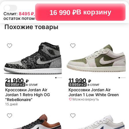
В корзину
16 990 ₽
Сплит:
8495
₽,
остаток потом
Похожие товары
21 990
11 990
₽
₽
10 995
× 2
в сплит
5 995
× 2
в сплит
₽
₽
Кроссовки Jordan Air
Кроссовки Jordan Air
Jordan 1 Retro High OG
Jordan 1 Low White Green
"Rebellionaire"
Можно вернуть
15 дней