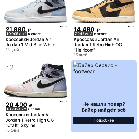
21 990
14 490
₽
₽
10 995
× 2
в сплит
7 245
× 2
в сплит
₽
₽
Кроссовки Jordan Air
Кроссовки Jordan Air
Jordan 1 Mid Blue White
Jordan 1 Retro High OG
15 дней
"Heirloom"
15 дней
Не нашли товар?
20 490
₽
Байер найдёт всё
10 245
× 2
в сплит
₽
Кроссовки Jordan Air
Jordan 1 Retro High OG
Подробнее
"Craft" Skyline
15 дней