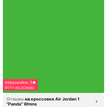
Abbyswalker
,
5
фото
из отзыва
Отзывы
на
кроссовки Air Jordan 1
"Panda" Wmns