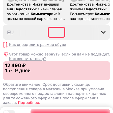
Достоинства:
Яркий внешний
Достоинства:
Яркие, х
вид
Недостатки:
Очень слабая
пошиты
Недостатки:
амортизация
Комментарий:
В
Большемерят
Коммента
целом не плохой вариант, но за
восторге, пришлось ост
стоимость этих кроссовок
первые на вырост , пер
множество других более хороших
новые поменьше. Наряд
35.5
36
36.5
37.5
38
EU
баскетбольных кроссовок
красивые.
Как определить размер
обуви
Этот товар можно вернуть, если он вам не подойдет.
Как вернуть товар?
12 490 ₽
15-19 дней
Обратите внимание: Срок доставки указан до
поступления товара в магазин в Москве при условии
своевременного предоставления паспортных данных
для таможенного оформления после оформления
заказа.
Подробнее.