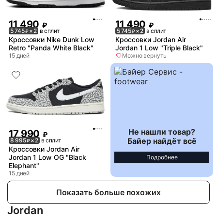
11 490
11 490
₽
₽
5 745
× 2
в сплит
5 745
× 2
в сплит
₽
₽
Кроссовки Nike Dunk Low
Кроссовки Jordan Air
Retro "Panda White Black"
Jordan 1 Low "Triple Black"
15 дней
Можно вернуть
Не нашли товар?
17 990
₽
Байер найдёт всё
8 995
× 2
в сплит
₽
Кроссовки Jordan Air
Jordan 1 Low OG "Black
Подробнее
Elephant"
15 дней
Показать больше похожих
Jordan