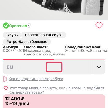
Оригинал
Обувь
Повседневная обувь
Ретро-баскетбольные
Артикул
Особенности
Посадка
Верх
Сезон
DC0774-101
Нескользящиe,
Женская
Кожа
Весна, ле
износостойкие, легкие
35.5
36
36.5
37.5
38
EU
Как определить размер
обуви
Этот товар можно вернуть, если он вам не подойдет.
Как вернуть товар?
12 490 ₽
15-19 дней