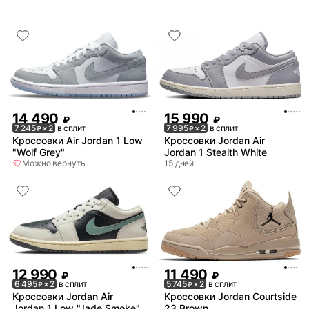
14 490
15 990
₽
₽
7 245
× 2
в сплит
7 995
× 2
в сплит
₽
₽
Кроссовки Air Jordan 1 Low
Кроссовки Jordan Air
"Wolf Grey"
Jordan 1 Stealth White
Можно вернуть
15 дней
12 990
11 490
₽
₽
6 495
× 2
в сплит
5 745
× 2
в сплит
₽
₽
Кроссовки Jordan Air
Кроссовки Jordan Courtside
Jordan 1 Low "Jade Smoke"
23 Brown