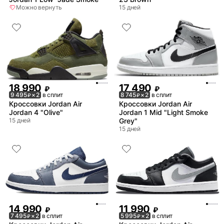
Можно вернуть
15 дней
18 990
17 490
₽
₽
9 495
× 2
в сплит
8 745
× 2
в сплит
₽
₽
Кроссовки Jordan Air
Кроссовки Jordan Air
Jordan 4 "Olive"
Jordan 1 Mid "Light Smoke
15 дней
Grey"
15 дней
14 990
11 990
₽
₽
7 495
× 2
в сплит
5 995
× 2
в сплит
₽
₽