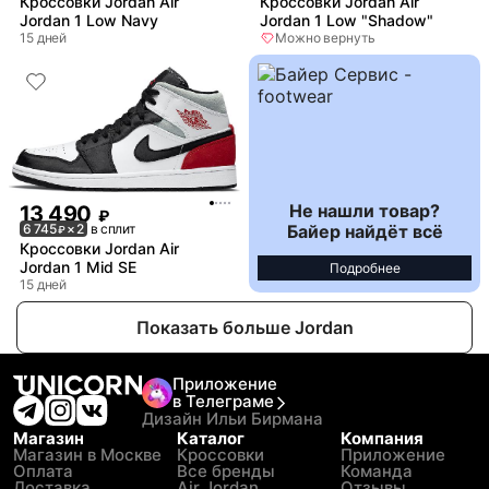
Кроссовки Jordan Air
Кроссовки Jordan Air
Jordan 1 Low Navy
Jordan 1 Low "Shadow"
15 дней
Можно вернуть
Не нашли товар?
13 490
₽
Байер найдёт всё
6 745
× 2
в сплит
₽
Кроссовки Jordan Air
Jordan 1 Mid SE
Подробнее
15 дней
Показать больше Jordan
Приложение
в Телеграме
Дизайн Ильи Бирмана
Магазин
Каталог
Компания
Магазин в Москве
Кроссовки
Приложение
Оплата
Все бренды
Команда
Доставка
Air Jordan
Отзывы