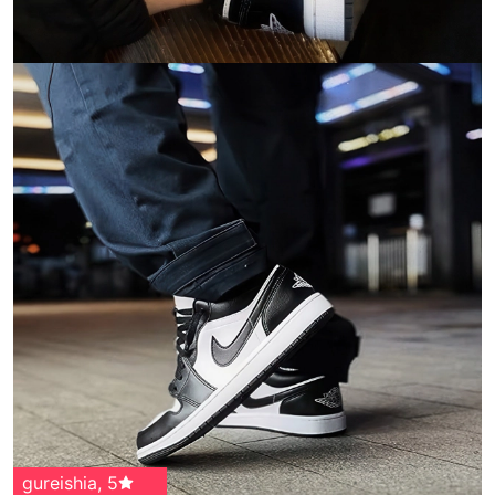
gureishia
,
5