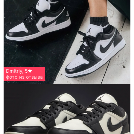
Dmitriy
,
5
фото
из отзыва