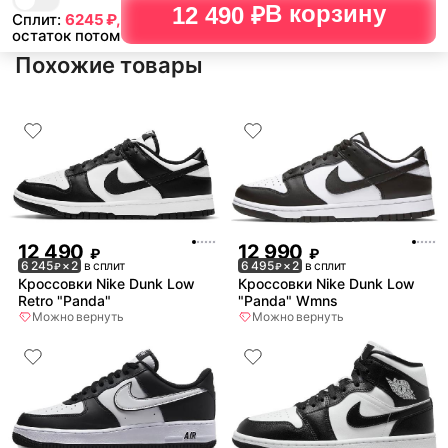
В корзину
12 490 ₽
Сплит:
6245
₽,
остаток потом
Похожие товары
12 490
12 990
₽
₽
6 245
× 2
в сплит
6 495
× 2
в сплит
₽
₽
Кроссовки Nike Dunk Low
Кроссовки Nike Dunk Low
Retro "Panda"
"Panda" Wmns
Можно вернуть
Можно вернуть