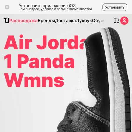
Установите приложение iOS
Установить
Там быстрее, удобнее и больше возможностей
Распродажа
Бренды
Доставка
Лукбук
Обувь
Одежда
Ак
Air Jordan
1 Panda
Wmns