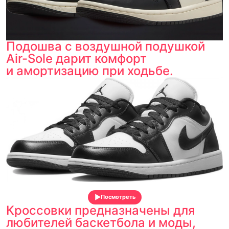
Подошва с воздушной подушкой
Air-Sole дарит комфорт
и амортизацию при ходьбе.
Посмотреть
Кроссовки предназначены для
любителей баскетбола и моды,