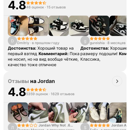
4.8
46 оценок
·
15 отзывов
Тройная гарантия
оригинальности
Товар сертифицирован и опломбирован.
D
g
Проверяем на оригинальность
Dmitriy
·
в прошлом году
gureishia
·
8 месяцев н
по 16 параметрам.
Достоинства:
Хороший товар на
Достоинства:
Хорошие,
Если придёт подделка — вернём деньги
в трёхкратном размере.
первый взгляд
Комментарий:
Пока
размеру подошли!
Комм
Как мы провеяем товары
не носил, но на вид вообще чёткие,
Классика,
качество тоже отличное
Отзывы
на
Jordan
4.8
5359 оценок
·
1629 отзывов
Jordan Why Not .6
Jordan Air
Л
S
Лустин Михаил
"Bright Crimson" PF
·
в прошлом году
Sofia
·
в прошлом году
SE "Turf O