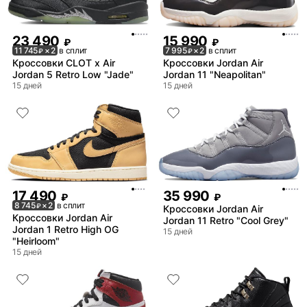
23 490
15 990
₽
₽
11 745
× 2
в сплит
7 995
× 2
в сплит
₽
₽
Кроссовки CLOT x Air
Кроссовки Jordan Air
Jordan 5 Retro Low "Jade"
Jordan 11 "Neapolitan"
15 дней
15 дней
17 490
35 990
₽
₽
8 745
× 2
в сплит
₽
Кроссовки Jordan Air
Кроссовки Jordan Air
Jordan 11 Retro "Cool Grey"
Jordan 1 Retro High OG
15 дней
"Heirloom"
15 дней