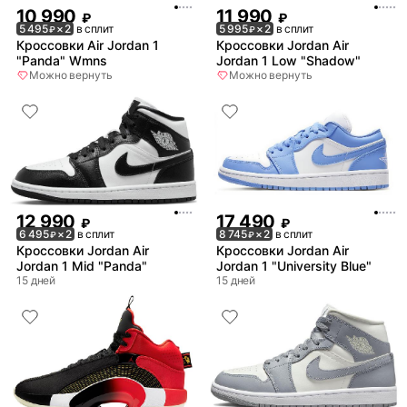
10 990
11 990
₽
₽
5 495
× 2
в сплит
5 995
× 2
в сплит
₽
₽
Кроссовки Air Jordan 1
Кроссовки Jordan Air
"Panda" Wmns
Jordan 1 Low "Shadow"
Можно вернуть
Можно вернуть
12 990
17 490
₽
₽
6 495
× 2
в сплит
8 745
× 2
в сплит
₽
₽
Кроссовки Jordan Air
Кроссовки Jordan Air
Jordan 1 Mid "Panda"
Jordan 1 "University Blue"
15 дней
15 дней