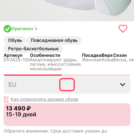
Оригинал
Обувь
Повседневная обувь
Ретро-баскетбольные
Артикул
Особенности
Посадка
Верх
Сезон
DV2629-100
Амортизируют удары,
Женская
Кожа
Весна, ле
легкие, износостойкие,
нескользящиe
35.5
36
36.5
37.5
38
EU
Как определить размер
обуви
13 490 ₽
15-19 дней
Обратите внимание: Срок доставки указан до