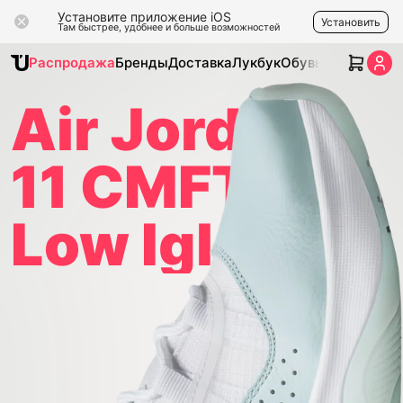
Установите приложение iOS
Установить
Там быстрее, удобнее и больше возможностей
Распродажа
Бренды
Доставка
Лукбук
Обувь
Одежда
Ак
Air Jordan
11 CMFT
Low Igloo