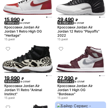
15 990
29 490
₽
₽
7 995
× 2
в сплит
14 745
× 2
в сплит
₽
₽
Кроссовки Jordan Air
Кроссовки Jordan Air
Jordan 1 Retro High OG
Jordan 12 Retro "Playoffs"
"Heritage"
2022
15 дней
15 дней
19 990
27 990
₽
₽
9 995
× 2
в сплит
13 995
× 2
в сплит
₽
₽
Кроссовки Jordan Air
Кроссовки Jordan Air
Jordan 11 Retro "Animal
Jordan 1 High OG
Instinct"
"Bordeaux"
15 дней
15 дней