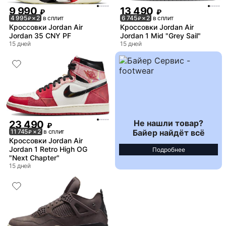
9 990
13 490
₽
₽
4 995
× 2
в сплит
6 745
× 2
в сплит
₽
₽
Кроссовки Jordan Air
Кроссовки Jordan Air
Jordan 35 CNY PF
Jordan 1 Mid "Grey Sail"
15 дней
15 дней
Не нашли товар?
23 490
₽
Байер найдёт всё
11 745
× 2
в сплит
₽
Кроссовки Jordan Air
Jordan 1 Retro High OG
Подробнее
"Next Chapter"
15 дней