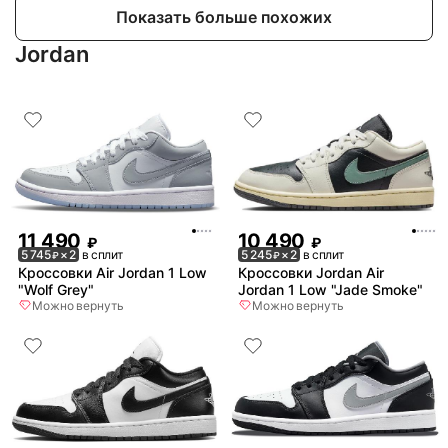
Показать больше похожих
Jordan
11 490
10 490
₽
₽
5 745
× 2
в сплит
5 245
× 2
в сплит
₽
₽
Кроссовки Air Jordan 1 Low
Кроссовки Jordan Air
"Wolf Grey"
Jordan 1 Low "Jade Smoke"
Можно вернуть
Можно вернуть