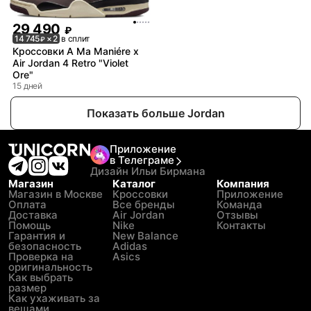
29 490
₽
14 745
× 2
в сплит
₽
Кроссовки A Ma Maniére x
Air Jordan 4 Retro "Violet
Ore"
15 дней
Показать больше Jordan
Приложение
в Телеграме
Дизайн Ильи Бирмана
Магазин
Каталог
Компания
Магазин в Москве
Кроссовки
Приложение
Оплата
Все бренды
Команда
Доставка
Air Jordan
Отзывы
Помощь
Nike
Контакты
Гарантия и
New Balance
безопасность
Adidas
Проверка на
Asics
оригинальность
Как выбрать
размер
Как ухаживать за
вещами