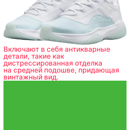
Включают в себя антикварные
детали, такие как
дистрессированная отделка
на средней подошве, придающая
винтажный вид.