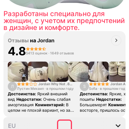
Разработаны специально для
женщин, с учетом их предпочтений
в дизайне и комфорте.
Отзывы
на
Jordan
4.8
5413 оценок
·
1649 отзывов
Jordan Why Not .6
Jordan Air
Л
S
Лустин Михаил
"Bright Crimson" PF
·
в прошлом году
Sofia
·
в прошлом году
SE "Turf O
Достоинства:
Яркий внешний
Достоинства:
Яркие, х
вид
Недостатки:
Очень слабая
пошиты
Недостатки:
амортизация
Комментарий:
В
Большемерят
Коммента
целом не плохой вариант, но за
восторге, пришлось ост
стоимость этих кроссовок
первые на вырост , пер
множество других более хороших
новые поменьше. Наряд
35.5
36
36.5
37.5
38
EU
баскетбольных кроссовок
красивые.