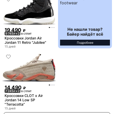
Не нашли товар?
19 490
₽
Байер найдёт всё
9 745
× 2
в сплит
₽
Кроссовки Jordan Air
Jordan 11 Retro "Jubilee"
Подробнее
15 дней
14 490
₽
7 245
× 2
в сплит
₽
Кроссовки CLOT x Air
Jordan 14 Low SP
"Terracotta"
15 дней