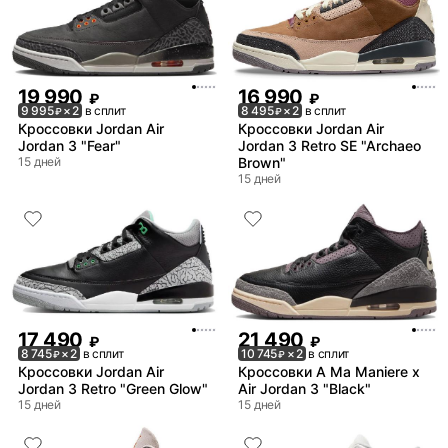
19 990
16 990
₽
₽
9 995
× 2
в сплит
8 495
× 2
в сплит
₽
₽
Кроссовки Jordan Air
Кроссовки Jordan Air
Jordan 3 "Fear"
Jordan 3 Retro SE "Archaeo
15 дней
Brown"
15 дней
17 490
21 490
₽
₽
8 745
× 2
в сплит
10 745
× 2
в сплит
₽
₽
Кроссовки Jordan Air
Кроссовки A Ma Maniere x
Jordan 3 Retro "Green Glow"
Air Jordan 3 "Black"
15 дней
15 дней