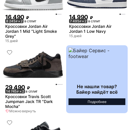
16 490
14 990
₽
₽
8 245
× 2
в сплит
7 495
× 2
в сплит
₽
₽
Кроссовки Jordan Air
Кроссовки Jordan Air
Jordan 1 Mid "Light Smoke
Jordan 1 Low Navy
Grey"
15 дней
15 дней
Не нашли товар?
29 490
₽
Байер найдёт всё
14 745
× 2
в сплит
₽
Кроссовки Travis Scott
Jumpman Jack TR "Dark
Подробнее
Mocha"
Можно вернуть