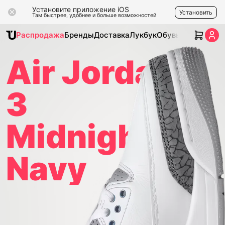
Установите приложение iOS
Установить
Там быстрее, удобнее и больше возможностей
Распродажа
Бренды
Доставка
Лукбук
Обувь
Одежда
Ак
Air Jordan
3
Midnight
Navy