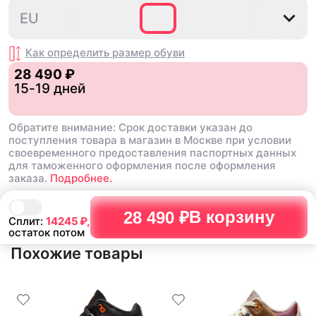
множество других более хороших
новые поменьше. Наряд
40
40.5
41
42
42.5
EU
баскетбольных кроссовок
красивые.
Как определить размер
обуви
28 490 ₽
15-19 дней
Обратите внимание: Срок доставки указан до
поступления товара в магазин в Москве при условии
своевременного предоставления паспортных данных
для таможенного оформления после оформления
заказа.
Подробнее.
В корзину
28 490 ₽
Сплит:
14245
₽,
остаток потом
Похожие товары