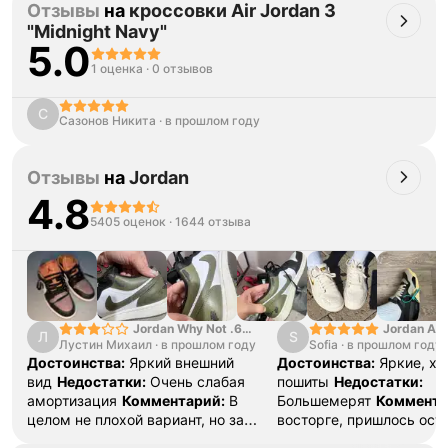
Отзывы
на
кроссовки Air Jordan 3
"Midnight Navy"
5.0
1 оценка
·
0 отзывов
С
Сазонов Никита
·
в прошлом году
Отзывы
на
Jordan
4.8
5405 оценок
·
1644 отзыва
Jordan Why Not .6
Jordan Air
Л
S
Лустин Михаил
"Bright Crimson" PF
·
в прошлом году
Sofia
·
в прошлом году
SE "Turf O
Достоинства:
Яркий внешний
Достоинства:
Яркие, х
вид
Недостатки:
Очень слабая
пошиты
Недостатки:
амортизация
Комментарий:
В
Большемерят
Коммента
целом не плохой вариант, но за
восторге, пришлось ост
стоимость этих кроссовок
первые на вырост , пер