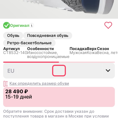
Оригинал
Обувь
Повседневная обувь
Ретро-баскетбольные
Артикул
Особенности
Посадка
Верх
Сезон
CT8532-140
Износостойкие,
Мужская
Кожа
Весна, лет
воздухопроницаемые
40
40.5
41
42
42.5
EU
Как определить размер
обуви
28 490 ₽
15-19 дней
Обратите внимание: Срок доставки указан до
поступления товара в магазин в Москве при условии