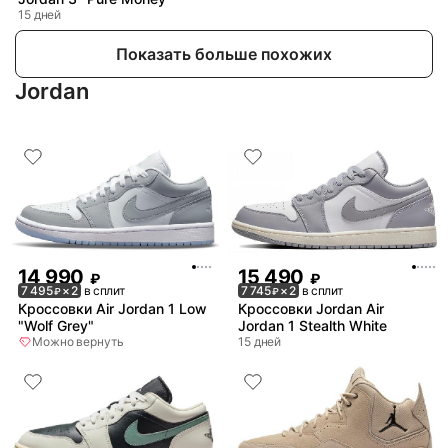
15 дней
Показать больше похожих
Jordan
14 990
15 490
₽
₽
7 495
× 2
в сплит
7 745
× 2
в сплит
₽
₽
Кроссовки Air Jordan 1 Low
Кроссовки Jordan Air
"Wolf Grey"
Jordan 1 Stealth White
Можно вернуть
15 дней