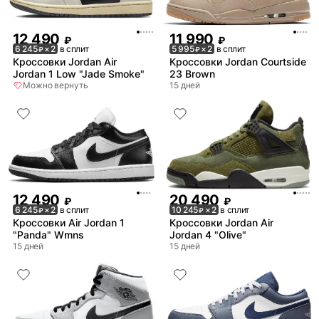
12 490
11 990
₽
₽
6 245
× 2
в сплит
5 995
× 2
в сплит
₽
₽
Кроссовки Jordan Air
Кроссовки Jordan Courtside
Jordan 1 Low "Jade Smoke"
23 Brown
Можно вернуть
15 дней
12 490
20 490
₽
₽
6 245
× 2
в сплит
10 245
× 2
в сплит
₽
₽
Кроссовки Air Jordan 1
Кроссовки Jordan Air
"Panda" Wmns
Jordan 4 "Olive"
15 дней
15 дней