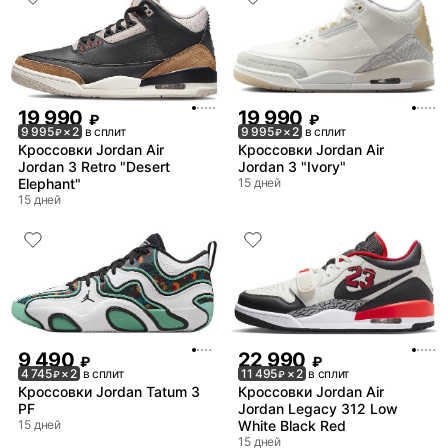
19 990
19 990
₽
₽
9 995
× 2
в сплит
9 995
× 2
в сплит
₽
₽
Кроссовки Jordan Air
Кроссовки Jordan Air
Jordan 3 Retro "Desert
Jordan 3 "Ivory"
Elephant"
15 дней
15 дней
9 490
22 990
₽
₽
4 745
× 2
в сплит
11 495
× 2
в сплит
₽
₽
Кроссовки Jordan Tatum 3
Кроссовки Jordan Air
PF
Jordan Legacy 312 Low
15 дней
White Black Red
15 дней