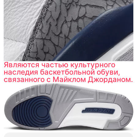
Если придёт подделка — вернём деньги
в трёхкратном размере.
Как мы провеяем товары
Являются частью культурного
наследия баскетбольной обуви,
связанного с Майклом Джорданом.