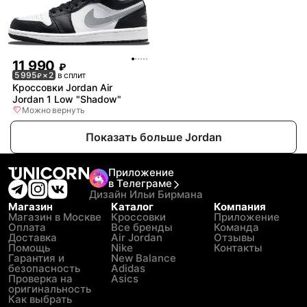
11 990
₽
5 995
× 2
в сплит
₽
Кроссовки Jordan Air
Jordan 1 Low "Shadow"
Можно вернуть
Показать больше Jordan
Приложение
в Телеграме
Дизайн Ильи Бирмана
Магазин
Каталог
Компания
Магазин в Москве
Кроссовки
Приложение
Оплата
Все бренды
Команда
Доставка
Air Jordan
Отзывы
Помощь
Nike
Контакты
Гарантия и
New Balance
безопасность
Adidas
Проверка на
Asics
оригинальность
Как выбрать