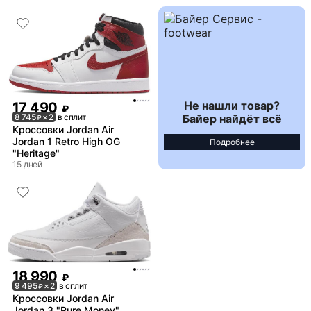
Не нашли товар?
17 490
₽
Байер найдёт всё
8 745
× 2
в сплит
₽
Кроссовки Jordan Air
Jordan 1 Retro High OG
Подробнее
"Heritage"
15 дней
18 990
₽
9 495
× 2
в сплит
₽
Кроссовки Jordan Air
Jordan 3 "Pure Money"