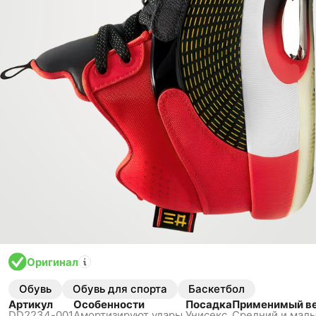
Оригинал
Обувь
Обувь для спорта
Баскетбол
Артикул
Особенности
Посадка
Применимый в
DD2234-001
Амортизируют удары,
Унисекс
Средний и малы