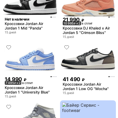
21 990
Нет в наличии
₽
Кроссовки Jordan Air
10 995
× 2
в сплит
₽
Jordan 1 Mid "Panda"
Кроссовки DJ Khaled x Air
15 дней
Jordan 5 "Crimson Bliss"
15 дней
14 990
41 490
₽
₽
7 495
× 2
в сплит
₽
Кроссовки Jordan Air
Кроссовки Jordan Air
Jordan 1 Low OG "Mocha"
Jordan 1 "University Blue"
15 дней
15 дней