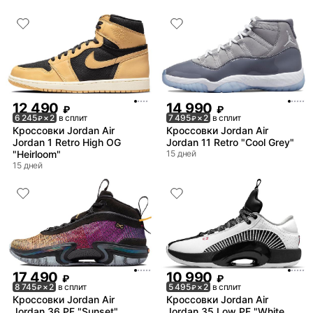
12 490
14 990
₽
₽
6 245
× 2
в сплит
7 495
× 2
в сплит
₽
₽
Кроссовки Jordan Air
Кроссовки Jordan Air
Jordan 1 Retro High OG
Jordan 11 Retro "Cool Grey"
"Heirloom"
15 дней
15 дней
17 490
10 990
₽
₽
8 745
× 2
в сплит
5 495
× 2
в сплит
₽
₽
Кроссовки Jordan Air
Кроссовки Jordan Air
Jordan 36 PF "Sunset"
Jordan 35 Low PF "White