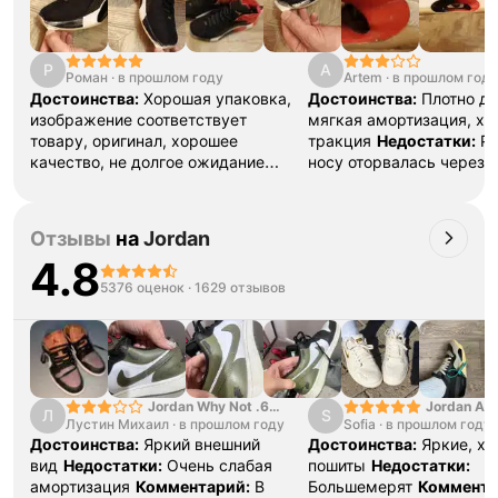
Р
A
Роман
·
в прошлом году
Artem
·
в прошлом году
Достоинства:
Хорошая упаковка,
Достоинства:
Плотно де
изображение соответствует
мягкая амортизация, х
товару, оригинал, хорошее
тракция
Недостатки:
Ре
качество, не долгое ожидание
носу оторвалась через 
(лично я ждал 23 дня)
пришлось подшивать. П
рекомендую
Недостатки:
вставка в подошву на о
Нет
Комментарий:
Ожидание
кроссовках треснула ме
Отзывы
на
Jordan
полностью оправдались
три.
Ответ поддержки:
4.8
Благодарим за отзыв 🦄 
5376 оценок
·
1629 отзывов
сожалению, износ издел
напрямую зависит от м
эксплуатации. Для реше
возникающих вопросов, 
пожалуйста, нам в тел
@unicorn_go_bot
Jordan Why Not .6
Jordan Air
Л
S
Лустин Михаил
"Bright Crimson" PF
·
в прошлом году
Sofia
·
в прошлом году
SE "Turf O
Достоинства:
Яркий внешний
Достоинства:
Яркие, х
вид
Недостатки:
Очень слабая
пошиты
Недостатки:
амортизация
Комментарий:
В
Большемерят
Коммента