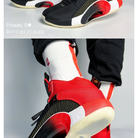
Роман
,
5
фото
из отзыва