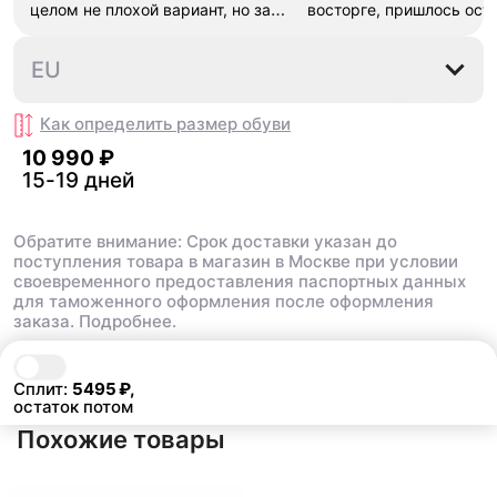
целом не плохой вариант, но за
восторге, пришлось ост
стоимость этих кроссовок
первые на вырост , пер
множество других более хороших
новые поменьше. Наряд
35.5
36
36.5
37.5
38
EU
баскетбольных кроссовок
красивые.
Как определить размер
обуви
10 990 ₽
15-19 дней
Обратите внимание: Срок доставки указан до
поступления товара в магазин в Москве при условии
своевременного предоставления паспортных данных
для таможенного оформления после оформления
заказа.
Подробнее.
В корзину
10 990 ₽
Сплит:
5495
₽,
остаток потом
Похожие товары