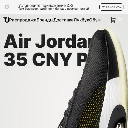
Установите приложение iOS
Установить
Там быстрее, удобнее и больше возможностей
Распродажа
Бренды
Доставка
Лукбук
Обувь
Одежда
Ак
Air Jordan
35 CNY PF