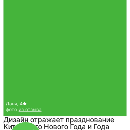
Даня
,
4
фото
из отзыва
Дизайн отражает празднование
Китайского Нового Года и Года