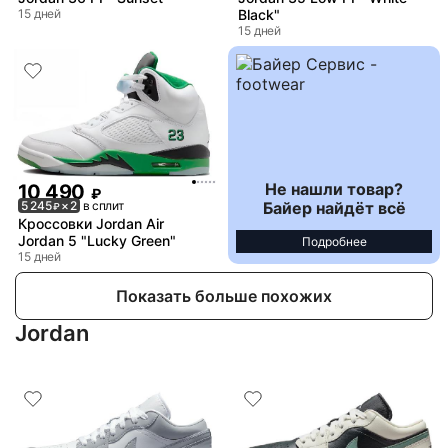
15 дней
Black"
15 дней
Не нашли товар?
10 490
₽
Байер найдёт всё
5 245
× 2
в сплит
₽
Кроссовки Jordan Air
Jordan 5 "Lucky Green"
Подробнее
15 дней
Показать больше похожих
Jordan