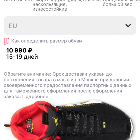
нескользящиe,
большой вес
износостойкие
35.5
36
36.5
37.5
38
EU
Как определить размер
обуви
10 990 ₽
15-19 дней
Обратите внимание: Срок доставки указан до
поступления товара в магазин в Москве при условии
своевременного предоставления паспортных данных
для таможенного оформления после оформления
заказа.
Подробнее.