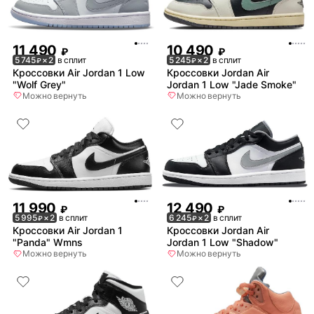
11 490
10 490
₽
₽
5 745
× 2
в сплит
5 245
× 2
в сплит
₽
₽
Кроссовки Air Jordan 1 Low
Кроссовки Jordan Air
"Wolf Grey"
Jordan 1 Low "Jade Smoke"
Можно вернуть
Можно вернуть
11 990
12 490
₽
₽
5 995
× 2
в сплит
6 245
× 2
в сплит
₽
₽
Кроссовки Air Jordan 1
Кроссовки Jordan Air
"Panda" Wmns
Jordan 1 Low "Shadow"
Можно вернуть
Можно вернуть