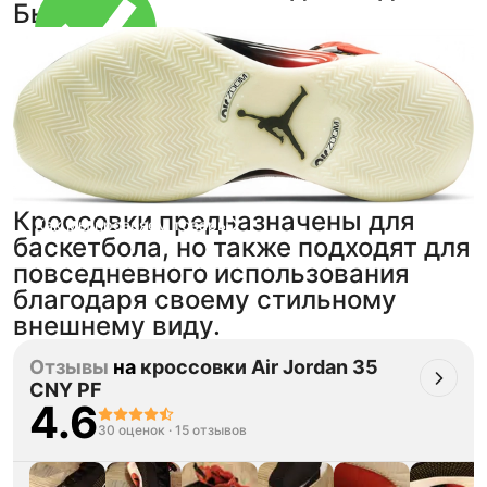
Быка.
Тройная гарантия
оригинальности
Товар сертифицирован и опломбирован.
Проверяем на оригинальность
по 16 параметрам.
Если придёт подделка — вернём деньги
в трёхкратном размере.
Кроссовки предназначены для
Как мы провеяем товары
баскетбола, но также подходят для
повседневного использования
благодаря своему стильному
внешнему виду.
Отзывы
на
кроссовки Air Jordan 35
CNY PF
4.6
30 оценок
·
15 отзывов