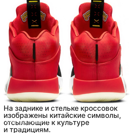
На заднике и стельке кроссовок
изображены китайские символы,
Ekaterina Coba
,
5
отсылающие к культуре
фото
из отзыва
и традициям.