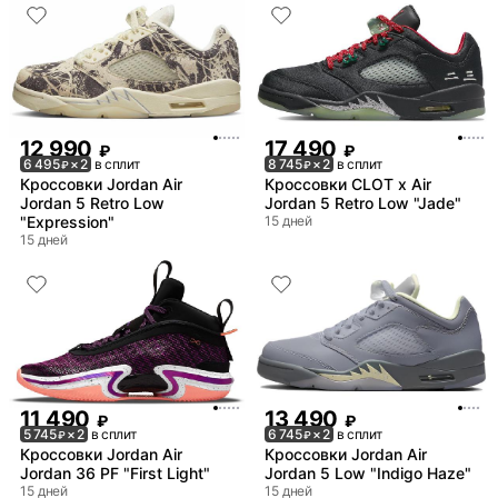
12 990
17 490
₽
₽
6 495
× 2
в сплит
8 745
× 2
в сплит
₽
₽
Кроссовки Jordan Air
Кроссовки CLOT x Air
Jordan 5 Retro Low
Jordan 5 Retro Low "Jade"
"Expression"
15 дней
15 дней
11 490
13 490
₽
₽
5 745
× 2
в сплит
6 745
× 2
в сплит
₽
₽
Кроссовки Jordan Air
Кроссовки Jordan Air
Jordan 36 PF "First Light"
Jordan 5 Low "Indigo Haze"
15 дней
15 дней