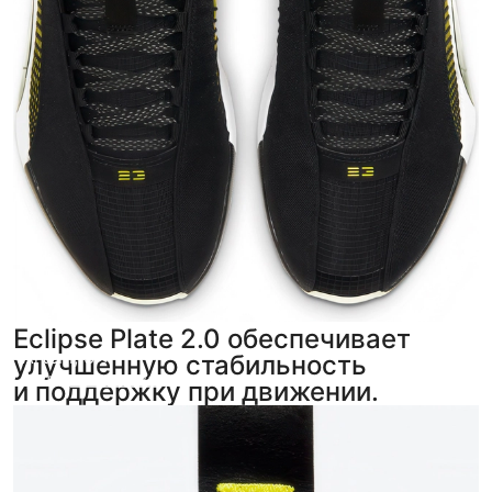
Eclipse Plate 2.0 обеспечивает
Artem
,
3
улучшенную стабильность
фото
из отзыва
и поддержку при движении.