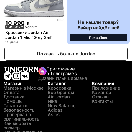
Не нашли товар?
10 990
₽
Байер найдёт всё
5 495
× 2
в сплит
₽
Кроссовки Jordan Air
Jordan 1 Mid "Grey Sail"
Подробнее
15 дней
Показать больше Jordan
Приложение
в Телеграме
Дизайн Ильи Бирмана
Магазин
Каталог
Компания
Магазин в Москве
Кроссовки
Приложение
Оплата
Все бренды
Команда
Доставка
Air Jordan
Отзывы
Помощь
Nike
Контакты
Гарантия и
New Balance
безопасность
Adidas
Проверка на
Asics
оригинальность
Как выбрать
размер