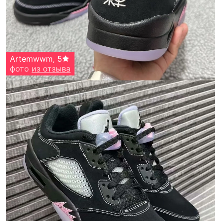
Artemwwm
,
5
фото
из отзыва