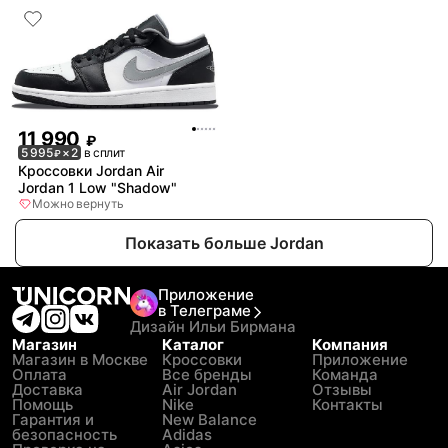
11 990
₽
5 995
× 2
в сплит
₽
Кроссовки Jordan Air
Jordan 1 Low "Shadow"
Можно вернуть
Показать больше Jordan
Приложение
в Телеграме
Дизайн Ильи Бирмана
Магазин
Каталог
Компания
Магазин в Москве
Кроссовки
Приложение
Оплата
Все бренды
Команда
Доставка
Air Jordan
Отзывы
Помощь
Nike
Контакты
Гарантия и
New Balance
безопасность
Adidas