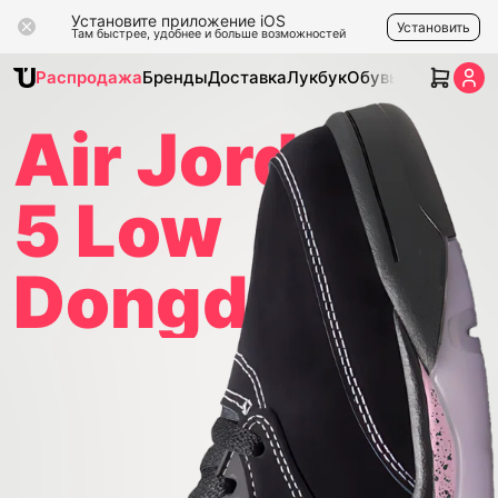
Установите приложение iOS
Установить
Там быстрее, удобнее и больше возможностей
Распродажа
Бренды
Доставка
Лукбук
Обувь
Одежда
Ак
Air Jordan
5 Low
Dongdan