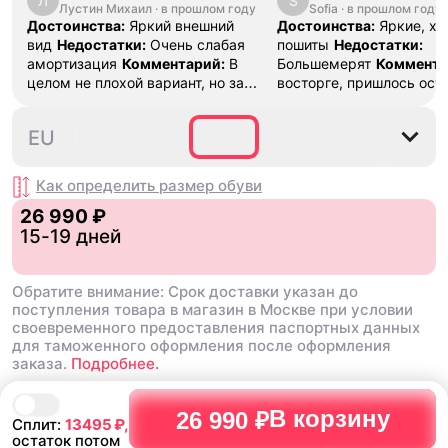
Л
S
Лустин Михаил
"Bright Crimson" PF
·
в прошлом году
Sofia
·
в прошлом году
SE "Turf O
Достоинства:
Яркий внешний
Достоинства:
Яркие, х
вид
Недостатки:
Очень слабая
пошиты
Недостатки:
амортизация
Комментарий:
В
Большемерят
Коммента
целом не плохой вариант, но за
восторге, пришлось ост
стоимость этих кроссовок
первые на вырост , пер
множество других более хороших
новые поменьше. Наряд
40
40.5
41
42
42.5
EU
баскетбольных кроссовок
красивые.
Как определить размер
обуви
26 990 ₽
15-19 дней
Обратите внимание: Срок доставки указан до
поступления товара в магазин в Москве при условии
своевременного предоставления паспортных данных
для таможенного оформления после оформления
заказа.
Подробнее.
В корзину
26 990 ₽
Сплит:
13495
₽,
остаток потом