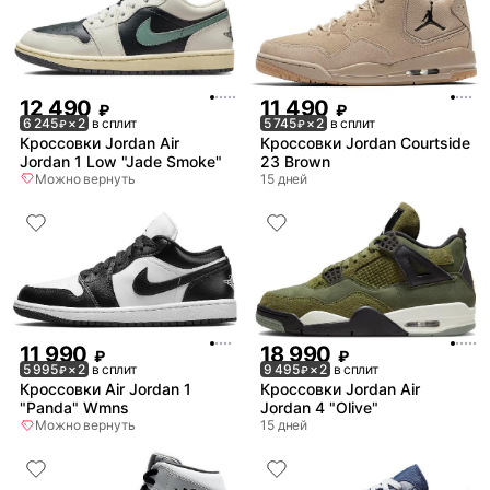
12 490
11 490
₽
₽
6 245
× 2
в сплит
5 745
× 2
в сплит
₽
₽
Кроссовки Jordan Air
Кроссовки Jordan Courtside
Jordan 1 Low "Jade Smoke"
23 Brown
Можно вернуть
15 дней
11 990
18 990
₽
₽
5 995
× 2
в сплит
9 495
× 2
в сплит
₽
₽
Кроссовки Air Jordan 1
Кроссовки Jordan Air
"Panda" Wmns
Jordan 4 "Olive"
Можно вернуть
15 дней