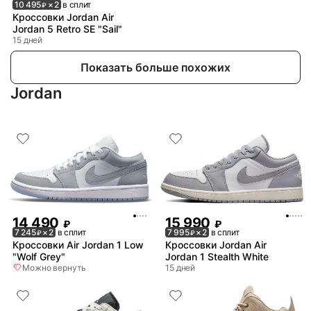
10 495
× 2
в сплит
₽
Кроссовки Jordan Air
Jordan 5 Retro SE "Sail"
15 дней
Показать больше похожих
Jordan
14 490
15 990
₽
₽
7 245
× 2
в сплит
7 995
× 2
в сплит
₽
₽
Кроссовки Air Jordan 1 Low
Кроссовки Jordan Air
"Wolf Grey"
Jordan 1 Stealth White
Можно вернуть
15 дней