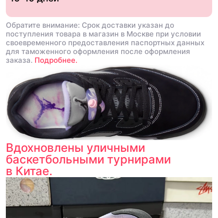
Обратите внимание: Срок доставки указан до
поступления товара в магазин в Москве при условии
своевременного предоставления паспортных данных
для таможенного оформления после оформления
заказа.
Подробнее.
Вдохновлены уличными
баскетбольными турнирами
в Китае.