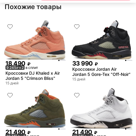
Похожие товары
18 490
33 990
₽
₽
9 245
× 2
в сплит
₽
Кроссовки Jordan Air
Кроссовки DJ Khaled x Air
Jordan 5 Gore-Tex "Off-Noir"
Jordan 5 "Crimson Bliss"
15 дней
15 дней
21 490
21 490
₽
₽