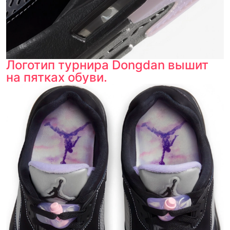
Логотип турнира Dongdan вышит
на пятках обуви.