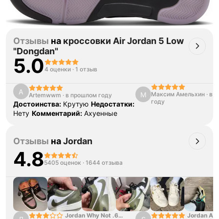
Товар сертифицирован и опломбирован.
Проверяем на оригинальность
по 16 параметрам.
Если придёт подделка — вернём деньги
в трёхкратном размере.
Как мы провеяем товары
Отзывы
на
кроссовки Air Jordan 5 Low
"Dongdan"
5.0
4 оценки
·
1 отзыв
A
М
Максим Амельхин
·
в 
Artemwwm
·
в прошлом году
году
Достоинства:
Крутую
Недостатки:
Нету
Комментарий:
Ахуенные
Отзывы
на
Jordan
4.8
5405 оценок
·
1644 отзыва
Jordan Why Not .6
Jordan Air