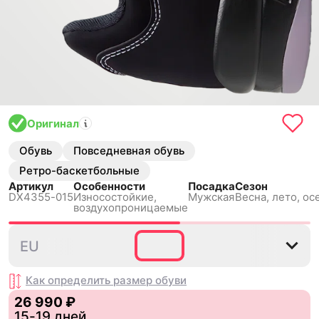
Оригинал
Обувь
Повседневная обувь
Ретро-баскетбольные
Артикул
Особенности
Посадка
Сезон
DX4355-015
Износостойкие,
Мужская
Весна, лето, ос
воздухопроницаемые
40
40.5
41
42
42.5
EU
Как определить размер
обуви
26 990 ₽
15-19 дней