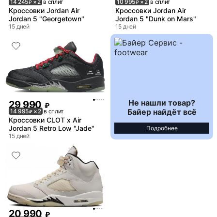
14 245
× 2
в сплит
10 995
× 2
в сплит
₽
₽
Кроссовки Jordan Air
Кроссовки Jordan Air
Jordan 5 "Georgetown"
Jordan 5 "Dunk on Mars"
15 дней
15 дней
Не нашли товар?
29 990
₽
Байер найдёт всё
14 995
× 2
в сплит
₽
Кроссовки CLOT x Air
Jordan 5 Retro Low "Jade"
Подробнее
15 дней
20 990
₽