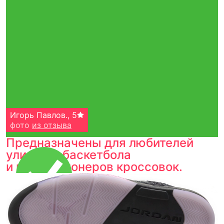
Игорь Павлов.
,
5
фото
из отзыва
Предназначены для любителей
уличного баскетбола
и коллекционеров кроссовок.
Тройная гарантия
оригинальности