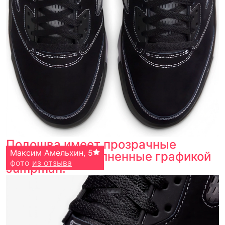
Подошва имеет прозрачные
Максим Амельхин
,
5
элементы, дополненные графикой
фото
из отзыва
Jumpman.