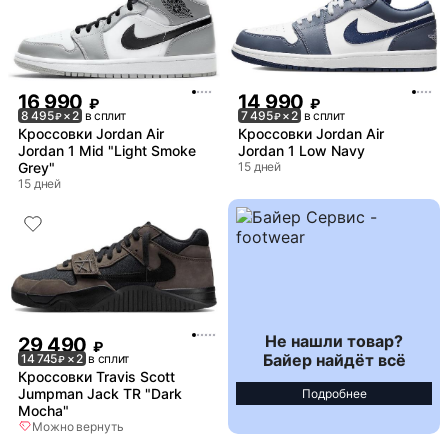
16 990
14 990
₽
₽
8 495
× 2
в сплит
7 495
× 2
в сплит
₽
₽
Кроссовки Jordan Air
Кроссовки Jordan Air
Jordan 1 Mid "Light Smoke
Jordan 1 Low Navy
Grey"
15 дней
15 дней
Не нашли товар?
29 490
₽
Байер найдёт всё
14 745
× 2
в сплит
₽
Кроссовки Travis Scott
Jumpman Jack TR "Dark
Подробнее
Mocha"
Можно вернуть