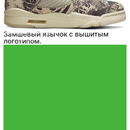
ksiva
Ekaterina Kidakova
,
5
,
5
Замшевый язычок с вышитым
фото
фото
из отзыва
из отзыва
логотипом.