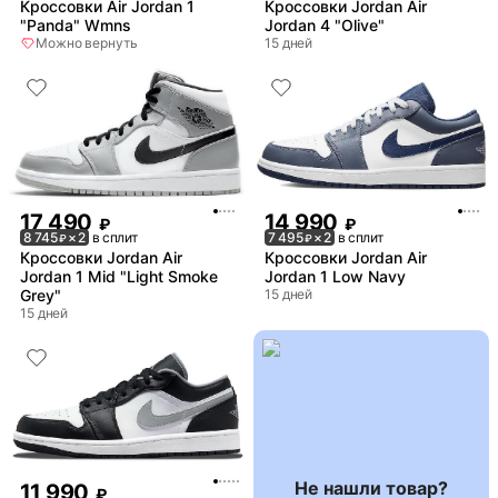
Кроссовки Air Jordan 1
Кроссовки Jordan Air
"Panda" Wmns
Jordan 4 "Olive"
Можно вернуть
15 дней
17 490
14 990
₽
₽
8 745
× 2
в сплит
7 495
× 2
в сплит
₽
₽
Кроссовки Jordan Air
Кроссовки Jordan Air
Jordan 1 Mid "Light Smoke
Jordan 1 Low Navy
Grey"
15 дней
15 дней
Не нашли товар?
11 990
₽