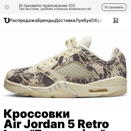
Установите приложение iOS
Установить
Там быстрее, удобнее и больше возможностей
Распродажа
Бренды
Доставка
Лукбук
Обувь
Одежда
Ак
Кроссовки
Air Jordan 5 Retro