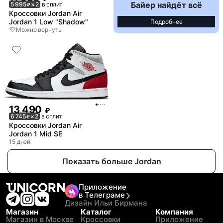
Байер найдёт всё
5 995
× 2
в сплит
₽
Кроссовки Jordan Air
Jordan 1 Low "Shadow"
Подробнее
Можно вернуть
13 490
₽
6 745
× 2
в сплит
₽
Кроссовки Jordan Air
Jordan 1 Mid SE
15 дней
Показать больше Jordan
Приложение
в Телеграме
Дизайн Ильи Бирмана
Магазин
Каталог
Компания
Магазин в Москве
Кроссовки
Приложение