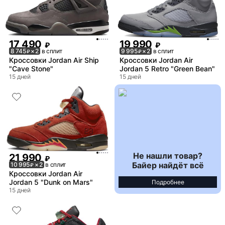
17 490
19 990
₽
₽
8 745
× 2
в сплит
9 995
× 2
в сплит
₽
₽
Кроссовки Jordan Air Ship
Кроссовки Jordan Air
"Cave Stone"
Jordan 5 Retro "Green Bean"
15 дней
15 дней
Не нашли товар?
21 990
₽
Байер найдёт всё
10 995
× 2
в сплит
₽
Кроссовки Jordan Air
Jordan 5 "Dunk on Mars"
Подробнее
15 дней