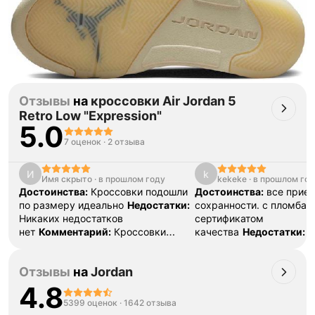
Отзывы
на
кроссовки Air Jordan 5
Retro Low "Expression"
5.0
7 оценок
·
2 отзыва
И
k
Имя скрыто
·
в прошлом году
kekeke
·
в прошлом го
Достоинства:
Кроссовки подошли
Достоинства:
все приех
по размеру идеально
Недостатки:
сохранности. с пломбам
Никаких недостатков
сертификатом
нет
Комментарий:
Кроссовки
качества
Недостатки:
н
пришли в идеальном состоянии.
Забирала из магазина офлайн, так
Отзывы
на
Jordan
что проверила и померила их ещё
там
4.8
5399 оценок
·
1642 отзыва