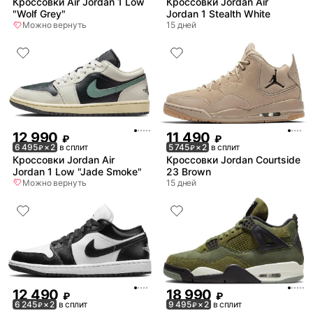
Кроссовки Air Jordan 1 Low
Кроссовки Jordan Air
"Wolf Grey"
Jordan 1 Stealth White
Можно вернуть
15 дней
12 990
11 490
₽
₽
6 495
× 2
в сплит
5 745
× 2
в сплит
₽
₽
Кроссовки Jordan Air
Кроссовки Jordan Courtside
Jordan 1 Low "Jade Smoke"
23 Brown
Можно вернуть
15 дней
12 490
18 990
₽
₽
6 245
× 2
в сплит
9 495
× 2
в сплит
₽
₽