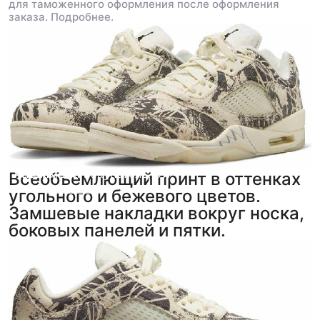
для таможенного оформления после оформления
заказа.
Подробнее.
Анонимный покупатель
kekeke
,
5
,
5
Всеобъемлющий принт в оттенках
фото
фото
из отзыва
из отзыва
угольного и бежевого цветов.
Замшевые накладки вокруг носка,
боковых панелей и пятки.