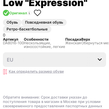
Low "Expression"
Оригинал
Обувь
Повседневная обувь
Ретро-баскетбольные
0
Артикул
Особенности
Посадка
Верх
DA8016-100
Нескользящиe,
Женская
Обернуться ме
износостойкие, легкие
35.5
36
36.5
37.5
38
EU
Как определить размер
обуви
Обратите внимание: Срок доставки указан до
поступления товара в магазин в Москве при условии
своевременного предоставления паспортных данных