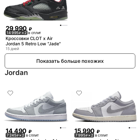
29 990
₽
14 995
× 2
в сплит
₽
Кроссовки CLOT x Air
Jordan 5 Retro Low "Jade"
15 дней
Показать больше похожих
Jordan
14 490
15 990
₽
₽
7 245
× 2
в сплит
7 995
× 2
в сплит
₽
₽