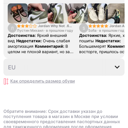
Jordan Why Not .6
Jordan Air
Л
S
Лустин Михаил
"Bright Crimson" PF
·
в прошлом году
Sofia
·
в прошлом году
SE "Turf O
Достоинства:
Яркий внешний
Достоинства:
Яркие, х
вид
Недостатки:
Очень слабая
пошиты
Недостатки:
амортизация
Комментарий:
В
Большемерят
Коммента
целом не плохой вариант, но за
восторге, пришлось ост
стоимость этих кроссовок
первые на вырост , пер
множество других более хороших
новые поменьше. Наряд
35.5
36
36.5
37.5
38
EU
баскетбольных кроссовок
красивые.
Как определить размер
обуви
Обратите внимание: Срок доставки указан до
поступления товара в магазин в Москве при условии
своевременного предоставления паспортных данных
для таможенного оформления после оформления