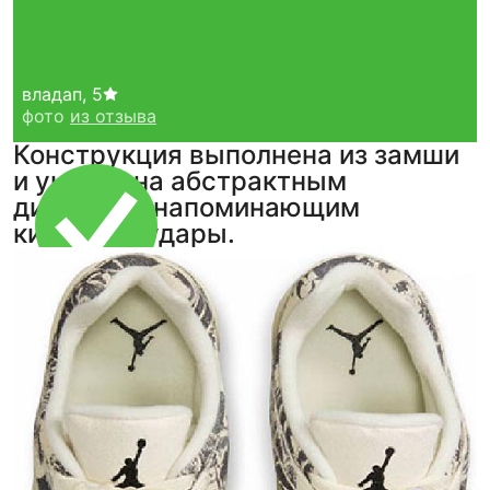
владап
,
5
фото
из отзыва
Конструкция выполнена из замши
и украшена абстрактным
дизайном, напоминающим
кистевые удары.
Тройная гарантия
оригинальности
Товар сертифицирован и опломбирован.
Проверяем на оригинальность
по 16 параметрам.
Если придёт подделка — вернём деньги
в трёхкратном размере.
Как мы провеяем товары