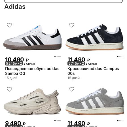
Adidas
10 490
11 490
₽
₽
5 245
× 2
в сплит
5 745
× 2
в сплит
₽
₽
Повседневная обувь adidas
Кроссовки adidas Campus
Samba OG
00s
15 дней
15 дней
9 490
11 490
₽
₽