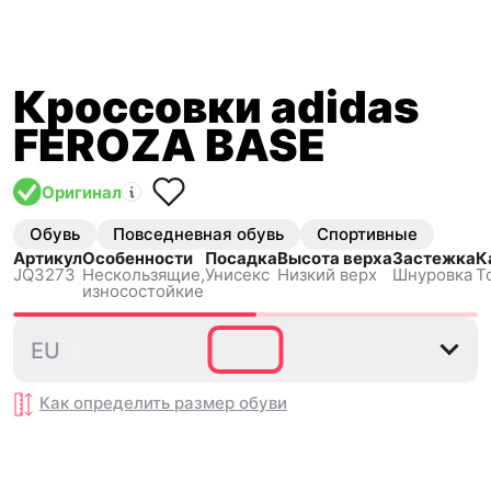
Кроссовки adidas
FEROZA BASE
Оригинал
Обувь
Повседневная обувь
Спортивные
Артикул
Особенности
Посадка
Высота верха
Застежка
К
JQ3273
Нескользящиe,
Унисекс
Низкий верх
Шнуровка
Т
износостойкие
39⅓
44⅔
EU
Как определить размер
обуви