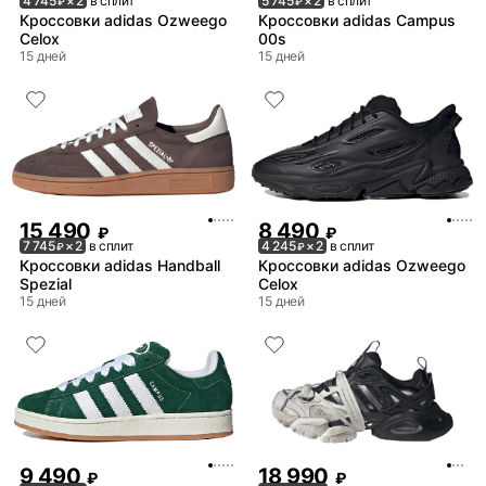
4 745
× 2
в сплит
5 745
× 2
в сплит
₽
₽
Кроссовки adidas Ozweego
Кроссовки adidas Campus
Celox
00s
15 дней
15 дней
15 490
8 490
₽
₽
7 745
× 2
в сплит
4 245
× 2
в сплит
₽
₽
Кроссовки adidas Handball
Кроссовки adidas Ozweego
Spezial
Celox
15 дней
15 дней
9 490
18 990
₽
₽