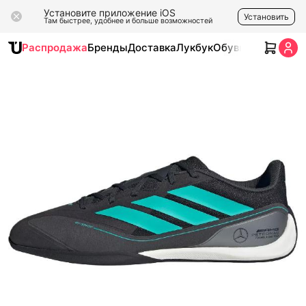
Установите приложение iOS
Установить
Там быстрее, удобнее и больше возможностей
Распродажа
Бренды
Доставка
Лукбук
Обувь
Одежда
Ак