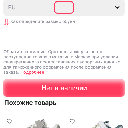
Тренируюсь две недели, ничего не
спасибо!!!
Недостатки:
39⅓
44⅔
EU
натерло
Нету
Комментарий:
Ого
советую, хорошее качес
товара!!!
Как определить размер
обуви
Обратите внимание: Срок доставки указан до
поступления товара в магазин в Москве при условии
своевременного предоставления паспортных данных
для таможенного оформления после оформления
заказа.
Подробнее.
Нет в наличии
Похожие товары