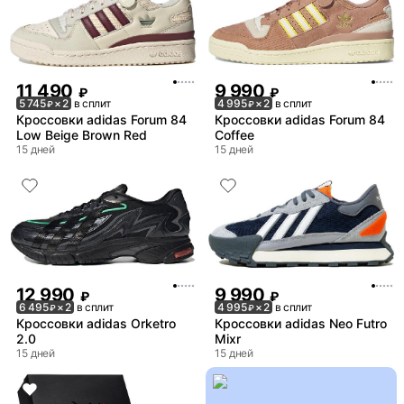
11 490
9 990
₽
₽
5 745
× 2
в сплит
4 995
× 2
в сплит
₽
₽
Кроссовки adidas Forum 84
Кроссовки adidas Forum 84
Low Beige Brown Red
Coffee
15 дней
15 дней
12 990
9 990
₽
₽
6 495
× 2
в сплит
4 995
× 2
в сплит
₽
₽
Кроссовки adidas Orketro
Кроссовки adidas Neo Futro
2.0
Mixr
15 дней
15 дней