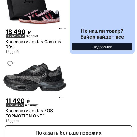
Не нашли товар?
18 490
₽
Байер найдёт всё
9 245
× 2
в сплит
₽
Кроссовки adidas Campus
00s
Подробнее
15 дней
11 490
₽
5 745
× 2
в сплит
₽
Кроссовки adidas FOS
FORMOTION ONE.1
15 дней
Показать больше похожих