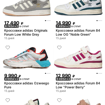
17 490
14 990
₽
₽
8 745
× 2
в сплит
7 495
× 2
в сплит
₽
₽
Кроссовки adidas Originals
Кроссовки adidas Forum 84
Forum Low White Grey
Low OG "Noble Green"
15 дней
15 дней
9 990
12 990
₽
₽
4 995
× 2
в сплит
6 495
× 2
в сплит
₽
₽
Кроссовки adidas Ozweego
Кроссовки adidas Forum 84
Pure
Low "Power Berry"
15 дней
15 дней