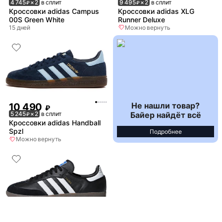
4 745
× 2
в сплит
9 495
× 2
в сплит
₽
₽
Кроссовки adidas Campus
Кроссовки adidas XLG
00S Green White
Runner Deluxe
15 дней
Можно вернуть
Не нашли товар?
10 490
₽
Байер найдёт всё
5 245
× 2
в сплит
₽
Кроссовки adidas Handball
Spzl
Подробнее
Можно вернуть
9 990
₽