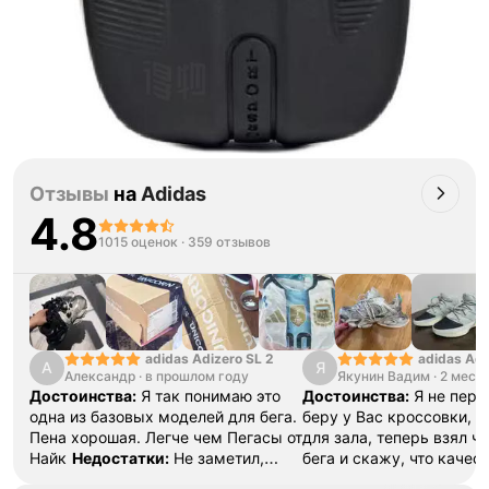
Отзывы
на
Adidas
4.8
1015 оценок
·
359 отзывов
adidas Adizero SL 2
adidas Adi
А
Я
Александр
·
в прошлом году
Якунин Вадим
13
·
2 меся
Достоинства:
Я так понимаю это
Достоинства:
Я не перв
одна из базовых моделей для бега.
беру у Вас кроссовки, д
Пена хорошая. Легче чем Пегасы от
для зала, теперь взял ч
Найк
Недостатки:
Не заметил,
бега и скажу, что качест
пока все хорошо
Комментарий:
буду и дальше делать за