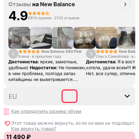
Отзывы
на
New Balance
4.9
6814 оценок
·
2135 отзывов
New Balance 580 Pink
New Balan
Е
О
Елена
·
в прошлом году
Ольга Самойлова
"Urbancore
·
в п
Достоинства:
яркие, заметные,
Достоинства:
Я в востор
удобные)
Недостатки:
Не понимаю,
хотела, удачи всем!!!
Не
в чем проблема, полгода запах
Нет, все супер, отличны
китайщины не выветривается.
(Ношу их очень
редко)
Комментарий:
За свои
36
37
37.5
38
38.5
EU
деньги вполне норм.
Как определить размер
обуви
Этот товар можно вернуть, если он вам не подойдет.
Как вернуть товар?
11 490 ₽