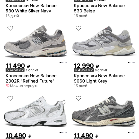
₽
₽
Кроссовки New Balance
Кроссовки New Balance
530 White Silver Navy
530 Beige
15 дней
15 дней
11 490
12 990
₽
₽
5 745
× 2
в сплит
6 495
× 2
в сплит
₽
₽
Кроссовки New Balance
Кроссовки New Balance
2002R "Refined Future"
9060 Light Grey
Можно вернуть
15 дней
10 490
11 490
₽
₽