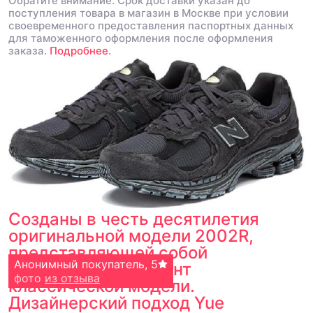
Обратите внимание: Срок доставки указан до
поступления товара в магазин в Москве при условии
своевременного предоставления паспортных данных
для таможенного оформления после оформления
заказа.
Подробнее.
Созданы в честь десятилетия
оригинальной модели 2002R,
представляющей собой
Тарасова Любовь
Анонимный покупатель
,
4
,
5
обновленный вариант
фото
фото
из отзыва
из отзыва
классической модели.
Дизайнерский подход Yue