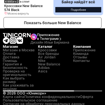
Байер найдёт всё
4 995
× 2
в сплит
₽
Кроссовки New Balance
574 Black
Подробнее
Можно вернуть
Показать больше New Balance
Приложение
в Телеграме
Дизайн Ильи Бирмана
Магазин
Каталог
Компания
Магазин в Москве
Кроссовки
Приложение
Оплата
Все бренды
Команда
Доставка
Air Jordan
Отзывы
Помощь
Nike
Контакты
Гарантия и
New Balance
безопасность
Adidas
Проверка на
Asics
оригинальность
Как выбрать
размер
Как ухаживать за
вещами
©
2026
ООО «Юникорн»
Карта сайта
Политика конфиденциальности
Оферта
Пользовательское соглашение
Согласие на обработку персональных данных