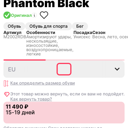
Phantom Black
Оригинал
Обувь
Обувь для спорта
Бег
Артикул
Особенности
Посадка
Сезон
M2002RDB
Амортизируют удары,
Унисекс
Весна, лето, осе
нескользящиe,
износостойкие,
воздухопроницаемые,
легкие
36
37
37.5
38
38.5
EU
Как определить размер
обуви
Этот товар можно вернуть, если он вам не подойдет.
Как вернуть товар?
11 490 ₽
15-19 дней