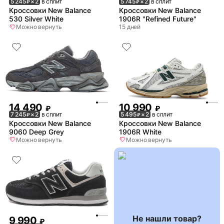
5 245
× 2
в сплит
5 745
× 2
в сплит
₽
₽
Кроссовки New Balance
Кроссовки New Balance
530 Silver White
1906R "Refined Future"
Можно вернуть
15 дней
14 490
10 990
₽
₽
7 245
× 2
в сплит
5 495
× 2
в сплит
₽
₽
Кроссовки New Balance
Кроссовки New Balance
9060 Deep Grey
1906R White
Можно вернуть
Можно вернуть
Не нашли товар?
9 990
₽