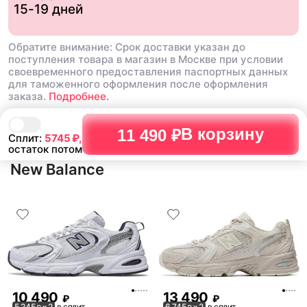
15-19 дней
Обратите внимание: Срок доставки указан до
поступления товара в магазин в Москве при условии
своевременного предоставления паспортных данных
для таможенного оформления после оформления
заказа.
Подробнее.
В корзину
11 490 ₽
Сплит:
5745
₽,
остаток потом
New Balance
10 490
13 490
₽
₽
5 245
× 2
в сплит
6 745
× 2
в сплит