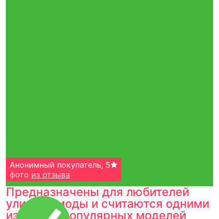
Анонимный покупатель
,
5
фото
из отзыва
Предназначены для любителей
уличной моды и считаются одними
из самых популярных моделей