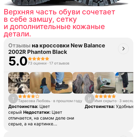
Верхняя часть обуви сочетает
в себе замшу, сетку
и дополнительные кожаные
детали.
Отзывы
на
кроссовки New Balance
2002R Phantom Black
5.0
73 оценки
·
17 отзывов
Т
И
Тарасова Любовь
·
в прошлом году
Имя скрыто
·
3 месяца
Достоинства:
Цвет
Достоинства:
Удобные 
серый
Недостатки:
Цвет
отличается, на самом деле они
серые, а на картинке
черные.
Комментарий:
Обидно,
ждал чёрные