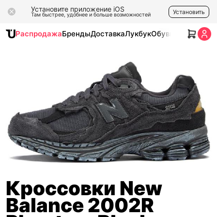
Установите приложение iOS
Установить
Там быстрее, удобнее и больше возможностей
Распродажа
Бренды
Доставка
Лукбук
Обувь
Одежда
Ак
Кроссовки New
Balance 2002R