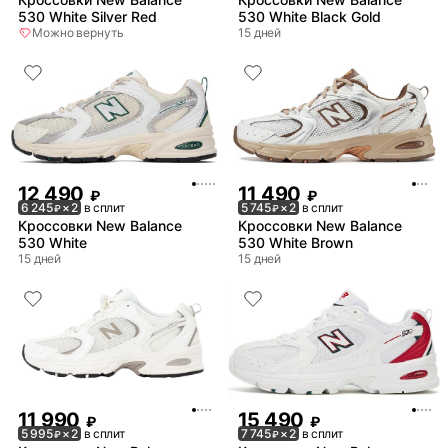
530 White Silver Red
530 White Black Gold
Можно вернуть
15 дней
12 490
11 490
₽
₽
6 245
× 2
в сплит
5 745
× 2
в сплит
₽
₽
Кроссовки New Balance
Кроссовки New Balance
530 White
530 White Brown
15 дней
15 дней
11 990
15 490
₽
₽
5 995
× 2
в сплит
7 745
× 2
в сплит
₽
₽