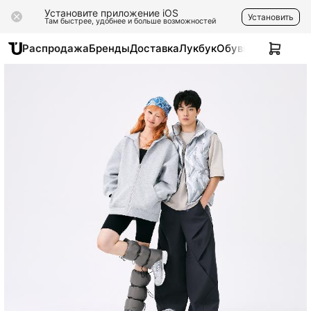
Установите приложение iOS
Установить
Там быстрее, удобнее и больше возможностей
Распродажа
Бренды
Доставка
Лукбук
Обувь
Одежда
Ак