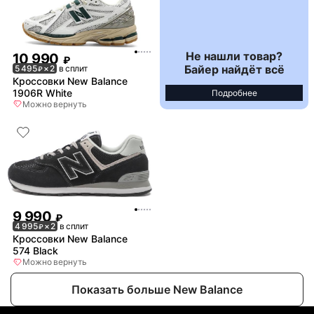
Не нашли товар?
10 990
₽
Байер найдёт всё
5 495
× 2
в сплит
₽
Кроссовки New Balance
1906R White
Подробнее
Можно вернуть
9 990
₽
4 995
× 2
в сплит
₽
Кроссовки New Balance
574 Black
Можно вернуть
Показать больше New Balance