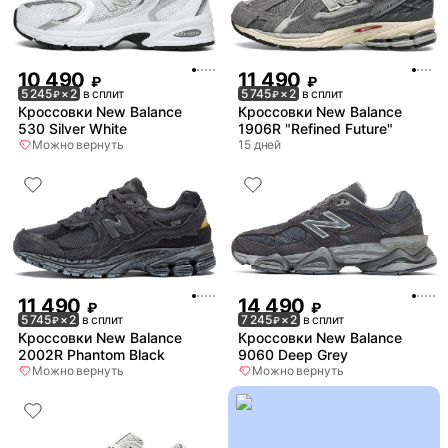
10 490
11 490
₽
₽
5 245
× 2
в сплит
5 745
× 2
в сплит
₽
₽
Кроссовки New Balance
Кроссовки New Balance
530 Silver White
1906R "Refined Future"
Можно вернуть
15 дней
11 490
14 490
₽
₽
5 745
× 2
в сплит
7 245
× 2
в сплит
₽
₽
Кроссовки New Balance
Кроссовки New Balance
2002R Phantom Black
9060 Deep Grey
Можно вернуть
Можно вернуть