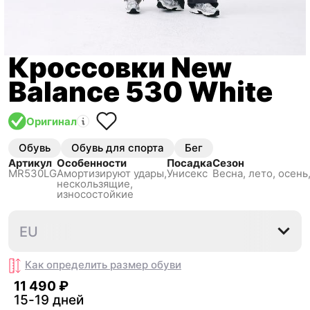
Кроссовки New
Balance 530 White
Оригинал
Обувь
Обувь для спорта
Бег
Артикул
Особенности
Посадка
Сезон
MR530LG
Амортизируют удары,
Унисекс
Весна, лето, осень
нескользящиe,
износостойкие
36
37
37.5
38
38.5
EU
Как определить размер
обуви
11 490 ₽
15-19 дней