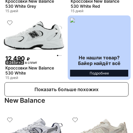
Кроссовки New Balance
Кроссовки New Balance
530 White Grey
530 White Red
15 дней
15 дней
Не нашли товар?
12 490
₽
Байер найдёт всё
6 245
× 2
в сплит
₽
Кроссовки New Balance
530 White
Подробнее
15 дней
Показать больше похожих
New Balance