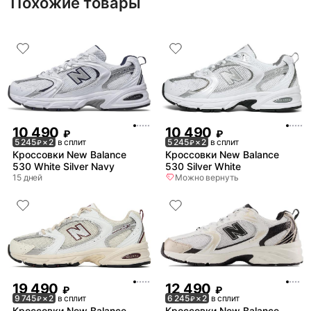
Похожие товары
10 490
10 490
₽
₽
5 245
× 2
в сплит
5 245
× 2
в сплит
₽
₽
Кроссовки New Balance
Кроссовки New Balance
530 White Silver Navy
530 Silver White
15 дней
Можно вернуть
19 490
12 490
₽
₽
9 745
× 2
в сплит
6 245
× 2
в сплит
₽
₽
Кроссовки New Balance
Кроссовки New Balance