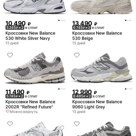
10 490
13 490
₽
₽
5 245
× 2
в сплит
6 745
× 2
в сплит
₽
₽
Кроссовки New Balance
Кроссовки New Balance
530 White Silver Navy
530 Beige
15 дней
15 дней
11 490
12 990
₽
₽
5 745
× 2
в сплит
6 495
× 2
в сплит
₽
₽
Кроссовки New Balance
Кроссовки New Balance
2002R "Refined Future"
9060 Light Grey
Можно вернуть
15 дней