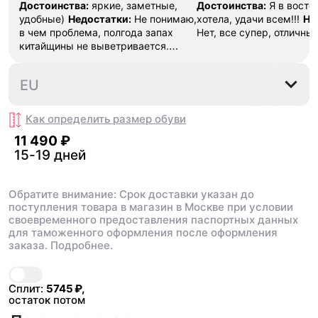
Достоинства:
яркие, заметные,
Достоинства:
Я в востор
удобные)
Недостатки:
Не понимаю,
хотела, удачи всем!!!
Не
в чем проблема, полгода запах
Нет, все супер, отличны
китайщины не выветривается.
(Ношу их очень
редко)
Комментарий:
За свои
36
37
37.5
38
38.5
EU
деньги вполне норм.
Как определить размер
обуви
11 490 ₽
15-19 дней
Обратите внимание: Срок доставки указан до
поступления товара в магазин в Москве при условии
своевременного предоставления паспортных данных
для таможенного оформления после оформления
заказа.
Подробнее.
В корзину
11 490 ₽
Сплит:
5745
₽,
остаток потом