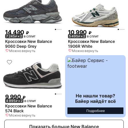
14 490
10 990
₽
₽
7 245
× 2
в сплит
5 495
× 2
в сплит
₽
₽
Кроссовки New Balance
Кроссовки New Balance
9060 Deep Grey
1906R White
Можно вернуть
Можно вернуть
Не нашли товар?
9 990
₽
Байер найдёт всё
4 995
× 2
в сплит
₽
Кроссовки New Balance
574 Black
Подробнее
Можно вернуть
Показать больше New Balance