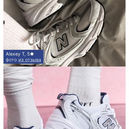
Alexey T
,
5
фото
из отзыва