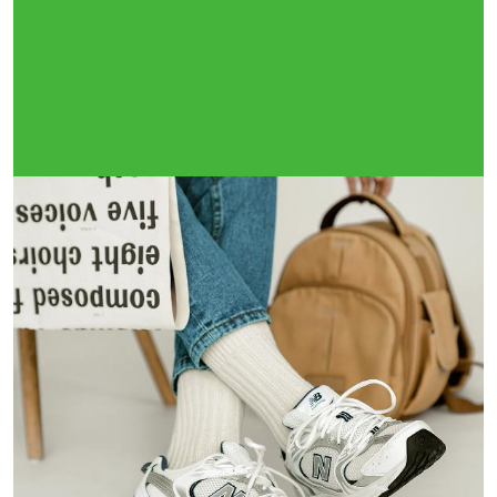
Тройная гарантия
оригинальности
Товар сертифицирован и опломбирован.
Проверяем на оригинальность
по 16 параметрам.
Если придёт подделка — вернём деньги
в трёхкратном размере.
Как мы провеяем товары