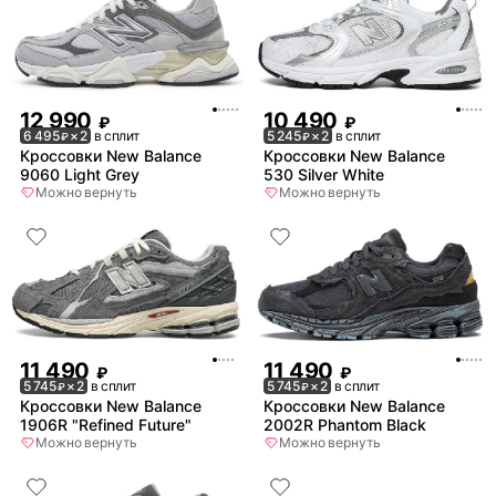
12 990
10 490
₽
₽
6 495
× 2
в сплит
5 245
× 2
в сплит
₽
₽
Кроссовки New Balance
Кроссовки New Balance
9060 Light Grey
530 Silver White
Можно вернуть
Можно вернуть
11 490
11 490
₽
₽
5 745
× 2
в сплит
5 745
× 2
в сплит
₽
₽
Кроссовки New Balance
Кроссовки New Balance
1906R "Refined Future"
2002R Phantom Black
Можно вернуть
Можно вернуть