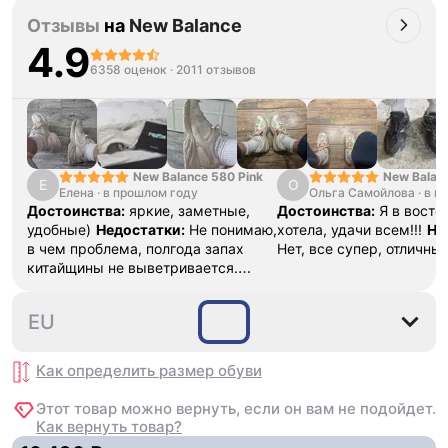
Отзывы
на
New Balance
4.9
6358 оценок
·
2011 отзывов
New Balance 580 Pink
New Balan
Е
О
Елена
·
в прошлом году
Ольга Самойлова
"Urbancore
·
в п
Достоинства:
яркие, заметные,
Достоинства:
Я в востор
удобные)
Недостатки:
Не понимаю,
хотела, удачи всем!!!
Не
в чем проблема, полгода запах
Нет, все супер, отличны
китайщины не выветривается.
(Ношу их очень
редко)
Комментарий:
За свои
36
37
37.5
38
38.5
EU
деньги вполне норм.
Как определить размер
обуви
Этот товар можно вернуть, если он вам не подойдет.
Как вернуть товар?