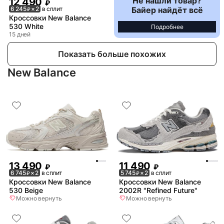
Не нашли товар?
12 490
₽
Байер найдёт всё
6 245
× 2
в сплит
₽
Кроссовки New Balance
530 White
Подробнее
15 дней
Показать больше похожих
New Balance
13 490
11 490
₽
₽
6 745
× 2
в сплит
5 745
× 2
в сплит
₽
₽
Кроссовки New Balance
Кроссовки New Balance
530 Beige
2002R "Refined Future"
Можно вернуть
Можно вернуть