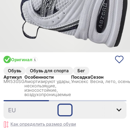
Оригинал
Обувь
Обувь для спорта
Бег
Артикул
Особенности
Посадка
Сезон
MR530SG
Амортизируют удары,
Унисекс
Весна, лето, осень
нескользящиe,
износостойкие,
воздухопроницаемые
36
37
37.5
38
38.5
EU
Как определить размер
обуви