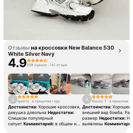
Отзывы
на
кроссовки New Balance 530
White Silver Navy
4.9
529 оценок
·
141 отзыв
q
A
qwerty
·
в прошлом году
Alexey T
·
в прошлом г
Достоинства:
Хорошие кроссовки,
Достоинства:
Хорошее 
девушка довольна
Недостатки:
внешний вид бомба. Раз
Слишком популярный
размер
Недостатки:
Не
силует
Комментарий:
в общем и
выявлены
Комментарий
целом рекомендую а покупке
брать