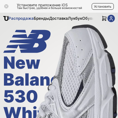
Установите приложение iOS
Установить
Там быстрее, удобнее и больше возможностей
Распродажа
Бренды
Доставка
Лукбук
Обувь
Одежда
Ак
New
Balance
530
White