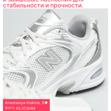
стабильности и прочности.
Anastasiya Iriskina
,
5
фото
из отзыва