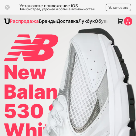
Установите приложение iOS
Установить
Там быстрее, удобнее и больше возможностей
Распродажа
Бренды
Доставка
Лукбук
Обувь
Одежда
Ак
New
Balance
530 Silver
White