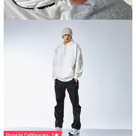
Рузиля Габбазова
,
5