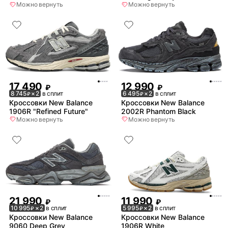
Можно вернуть
Можно вернуть
17 490
12 990
₽
₽
8 745
× 2
в сплит
6 495
× 2
в сплит
₽
₽
Кроссовки New Balance
Кроссовки New Balance
1906R "Refined Future"
2002R Phantom Black
Можно вернуть
Можно вернуть
21 990
11 990
₽
₽
10 995
× 2
в сплит
5 995
× 2
в сплит
₽
₽
Кроссовки New Balance
Кроссовки New Balance
9060 Deep Grey
1906R White