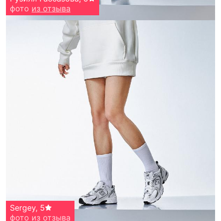
фото
из отзыва
Sergey
,
5
фото
из отзыва