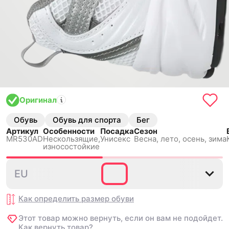
Оригинал
Обувь
Обувь для спорта
Бег
Артикул
Особенности
Посадка
Сезон
MR530AD
Нескользящиe,
Унисекс
Весна, лето, осень, зима
износостойкие
36
37
37.5
38
38.5
EU
Как определить размер
обуви
Этот товар можно вернуть, если он вам не подойдет.
Как вернуть товар?