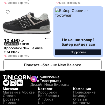
Можно вернуть
Можно вернуть
Не нашли товар?
10 490
₽
Байер найдёт всё
5 245
× 2
в сплит
₽
Кроссовки New Balance
574 Black
Подробнее
Можно вернуть
Показать больше New Balance
Приложение
в Телеграме
Дизайн Ильи Бирмана
Магазин
Каталог
Компания
Магазин в Москве
Кроссовки
Приложение
Оплата
Все бренды
Команда
Доставка
Air Jordan
Отзывы
Помощь
Nike
Контакты