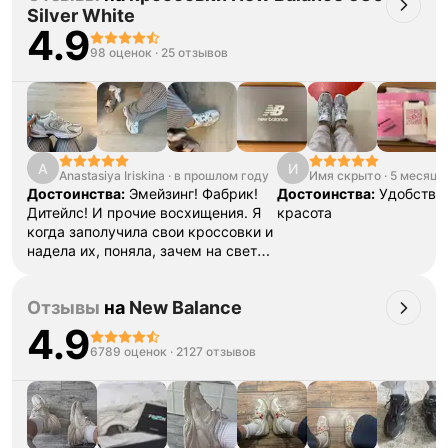
Silver White
4.9
98 оценок
·
25 отзывов
Тройная гарантия
оригинальности
Товар сертифицирован и опломбирован.
A
И
Проверяем на оригинальность
Anastasiya Iriskina
·
в прошлом году
Имя скрыто
·
5 месяце
по 16 параметрам.
Достоинства:
Эмейзинг! Фабрик!
Достоинства:
Удобство,
Если придёт подделка — вернём деньги
в трёхкратном размере.
Дитейлс! И прочие восхищения. Я
красота
Как мы провеяем товары
когда заполучила свои кроссовки и
надела их, поняла, зачем на свет
родилась и была хорошей девочкой
(по версии мамы) все эти
Отзывы
на
New Balance
годы.
Недостатки:
Да их
нет.
Комментарий:
Доставка была
4.9
даже быстрее, чем ожидалось. В
6789 оценок
·
2127 отзывов
очередной раз спасибо!