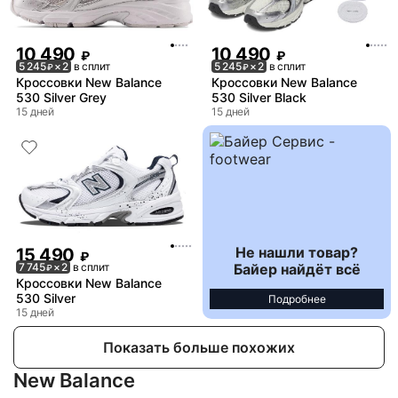
10 490
10 490
₽
₽
5 245
× 2
в сплит
5 245
× 2
в сплит
₽
₽
Кроссовки New Balance
Кроссовки New Balance
530 Silver Grey
530 Silver Black
15 дней
15 дней
Не нашли товар?
15 490
₽
Байер найдёт всё
7 745
× 2
в сплит
₽
Кроссовки New Balance
530 Silver
Подробнее
15 дней
Показать больше похожих
New Balance