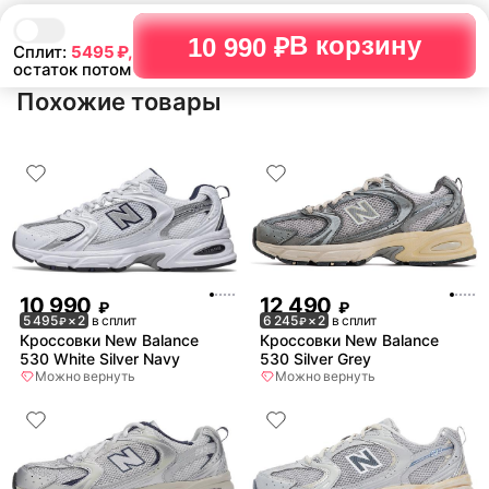
В корзину
10 990 ₽
Сплит:
5495
₽,
остаток потом
Похожие товары
10 990
12 490
₽
₽
5 495
× 2
в сплит
6 245
× 2
в сплит
₽
₽
Кроссовки New Balance
Кроссовки New Balance
530 White Silver Navy
530 Silver Grey
Можно вернуть
Можно вернуть