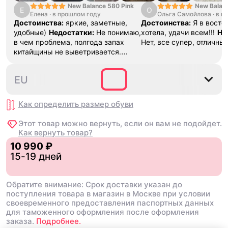
New Balance 580 Pink
New Balan
Е
О
Елена
·
в прошлом году
Ольга Самойлова
"Urbancore
·
в п
Достоинства:
яркие, заметные,
Достоинства:
Я в востор
удобные)
Недостатки:
Не понимаю,
хотела, удачи всем!!!
Не
в чем проблема, полгода запах
Нет, все супер, отличны
китайщины не выветривается.
(Ношу их очень
редко)
Комментарий:
За свои
36
37
37.5
38
38.5
EU
деньги вполне норм.
Как определить размер
обуви
Этот товар можно вернуть, если он вам не подойдет.
Как вернуть товар?
10 990 ₽
15-19 дней
Обратите внимание: Срок доставки указан до
поступления товара в магазин в Москве при условии
своевременного предоставления паспортных данных
для таможенного оформления после оформления
заказа.
Подробнее.