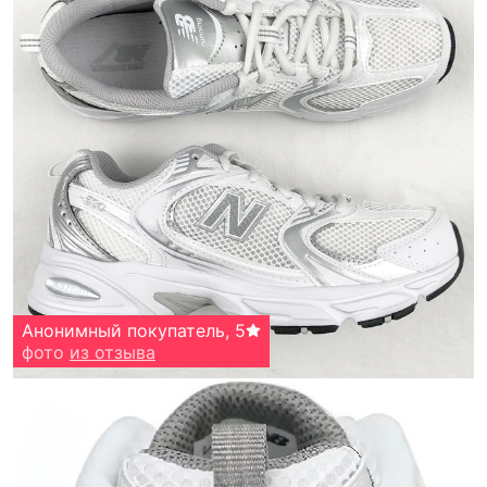
Анонимный покупатель
,
5
фото
из отзыва