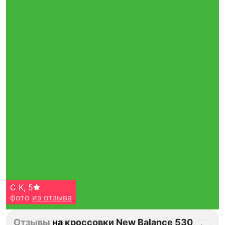
C K
,
5
фото
из отзыва
Отзывы
на
кроссовки New Balance 530