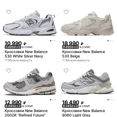
10 990
18 990
₽
₽
5 495
× 2
в сплит
9 495
× 2
в сплит
₽
₽
Кроссовки New Balance
Кроссовки New Balance
530 White Silver Navy
530 Beige
Можно вернуть
Можно вернуть
12 990
16 490
₽
₽
6 495
× 2
в сплит
8 245
× 2
в сплит
₽
₽
Кроссовки New Balance
Кроссовки New Balance
2002R "Refined Future"
9060 Light Grey