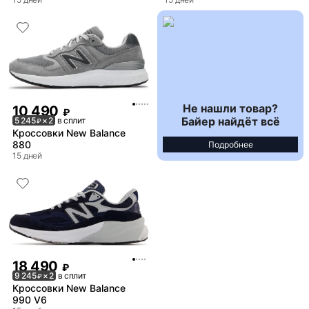
Не нашли товар?
10 490
₽
Байер найдёт всё
5 245
× 2
в сплит
₽
Кроссовки New Balance
880
Подробнее
15 дней
18 490
₽
9 245
× 2
в сплит
₽
Кроссовки New Balance
990 V6