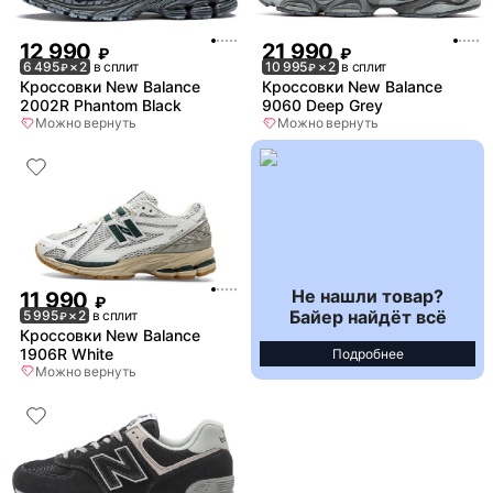
12 990
21 990
₽
₽
6 495
× 2
в сплит
10 995
× 2
в сплит
₽
₽
Кроссовки New Balance
Кроссовки New Balance
2002R Phantom Black
9060 Deep Grey
Можно вернуть
Можно вернуть
Не нашли товар?
11 990
₽
Байер найдёт всё
5 995
× 2
в сплит
₽
Кроссовки New Balance
1906R White
Подробнее
Можно вернуть