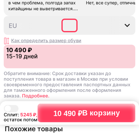
в чем проблема, полгода запах
Нет, все супер, отличны
китайщины не выветривается.
(Ношу их очень
редко)
Комментарий:
За свои
40
40.5
41.5
42
42.5
EU
деньги вполне норм.
Как определить размер
обуви
10 490 ₽
15-19 дней
Обратите внимание: Срок доставки указан до
поступления товара в магазин в Москве при условии
своевременного предоставления паспортных данных
для таможенного оформления после оформления
заказа.
Подробнее.
В корзину
10 490 ₽
Сплит:
5245
₽,
остаток потом
Похожие товары