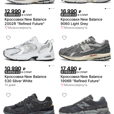
12 990
16 990
₽
₽
6 495
× 2
в сплит
8 495
× 2
в сплит
₽
₽
Кроссовки New Balance
Кроссовки New Balance
2002R "Refined Future"
9060 Light Grey
Можно вернуть
Можно вернуть
10 990
17 490
₽
₽
5 495
× 2
в сплит
8 745
× 2
в сплит
₽
₽
Кроссовки New Balance
Кроссовки New Balance
530 Silver White
1906R "Refined Future"
15 дней
Можно вернуть