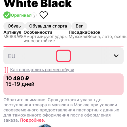
White Black
Оригинал
Обувь
Обувь для спорта
Бег
Артикул
Особенности
Посадка
Сезон
M680LW8
Амортизируют удары,
Мужская
Весна, лето, осень
износостойкие
40
40.5
41.5
42
42.5
EU
Как определить размер
обуви
10 490 ₽
15-19 дней
Обратите внимание: Срок доставки указан до
поступления товара в магазин в Москве при условии
своевременного предоставления паспортных данных
для таможенного оформления после оформления
заказа.
Подробнее.