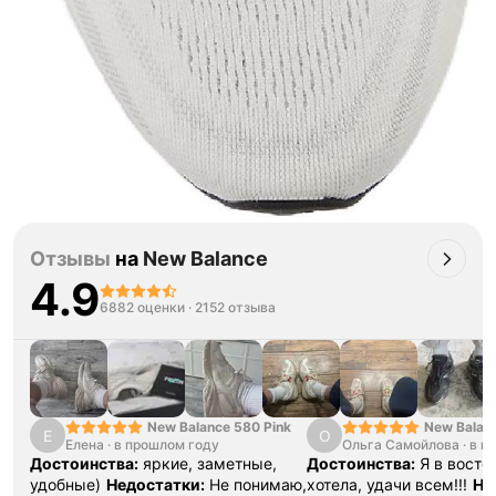
Отзывы
на
New Balance
4.9
6882 оценки
·
2152 отзыва
New Balance 580 Pink
New Balan
Е
О
Елена
·
в прошлом году
Ольга Самойлова
"Urbancore
·
в п
Достоинства:
яркие, заметные,
Достоинства:
Я в востор
удобные)
Недостатки:
Не понимаю,
хотела, удачи всем!!!
Не