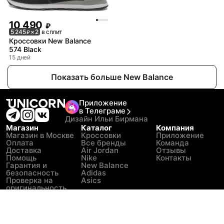
10 490
₽
5 245
× 2
в сплит
₽
Кроссовки New Balance
574 Black
15 дней
Показать больше New Balance
Приложение
в Телеграме
Дизайн Ильи Бирмана
Магазин
Каталог
Компания
Магазин в Москве
Кроссовки
Приложение
Оплата
Все бренды
Команда
Доставка
Air Jordan
Отзывы
Помощь
Nike
Контакты
Гарантия и
New Balance
безопасность
Adidas
Проверка на
Asics
оригинальность
Как выбрать
размер
Как ухаживать за
вещами