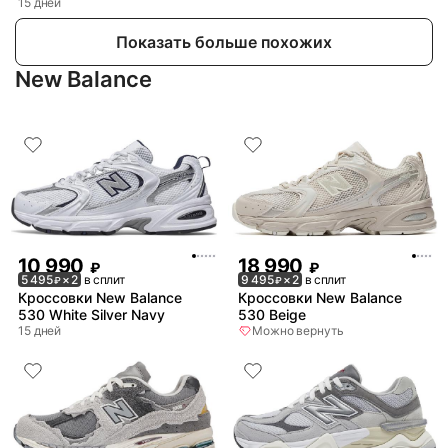
15 дней
Показать больше похожих
New Balance
10 990
18 990
₽
₽
5 495
× 2
в сплит
9 495
× 2
в сплит
₽
₽
Кроссовки New Balance
Кроссовки New Balance
530 White Silver Navy
530 Beige
15 дней
Можно вернуть