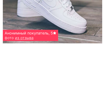
Анонимный покупатель
,
5
фото
из отзыва