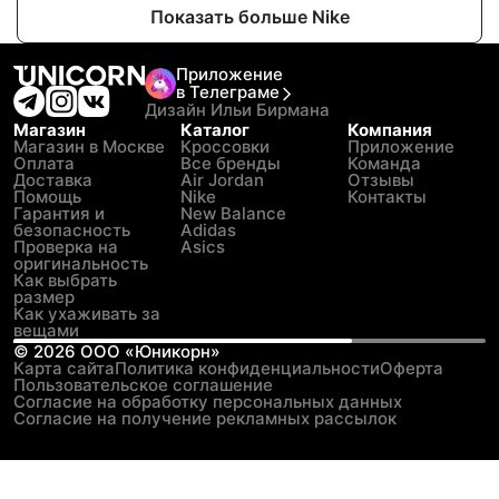
Показать больше Nike
Приложение
в Телеграме
Дизайн Ильи Бирмана
Магазин
Каталог
Компания
Магазин в Москве
Кроссовки
Приложение
Оплата
Все бренды
Команда
Доставка
Air Jordan
Отзывы
Помощь
Nike
Контакты
Гарантия и
New Balance
безопасность
Adidas
Проверка на
Asics
оригинальность
Как выбрать
размер
Как ухаживать за
вещами
©
2026
ООО «Юникорн»
Карта сайта
Политика конфиденциальности
Оферта
Пользовательское соглашение
Согласие на обработку персональных данных
Согласие на получение рекламных рассылок