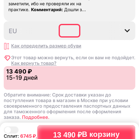
заметили, ибо не проверяли их на
который нравится. Качество
практике.
Комментарий:
Дошли за
материалов на высшем уровне:
29 дней, в подарок положили
кроссовки легкие, дышащие и
насочки!
отлично амортизируют при ходьбе
или беге. Я использовал их для
35.5
36
36.5
37.5
38
EU
прогулок и занятий спортом, и ни
разу не пожалел о своем выборе.
Как определить размер
обуви
Если вы ищете надежные и
стильные кроссовки, которые
Этот товар можно вернуть, если он вам не подойдет.
прослужат долго и подарят
Как вернуть товар?
комфорт в каждом шаге, я
настоятельно рекомендую
13 490 ₽
попробовать эту модель!
15-19 дней
Недостатки:
нету
Обратите внимание: Срок доставки указан до
поступления товара в магазин в Москве при условии
своевременного предоставления паспортных данных
для таможенного оформления после оформления
заказа.
Подробнее.
В корзину
13 490 ₽
Сплит:
6745
₽,