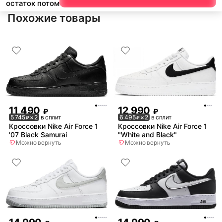
остаток потом
Похожие товары
11 490
12 990
₽
₽
5 745
× 2
в сплит
6 495
× 2
в сплит
₽
₽
Кроссовки Nike Air Force 1
Кроссовки Nike Air Force 1
'07 Black Samurai
"White and Black"
Можно вернуть
Можно вернуть