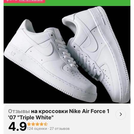
Тройная гарантия
оригинальности
Товар сертифицирован и опломбирован.
Проверяем на оригинальность
по 16 параметрам.
Если придёт подделка — вернём деньги
в трёхкратном размере.
Как мы провеяем товары
Отзывы
на
кроссовки Nike Air Force 1
'07 "Triple White"
4.9
124 оценки
·
27 отзывов