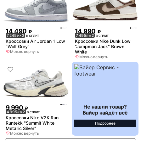
14 490
14 990
₽
₽
7 245
× 2
в сплит
7 495
× 2
в сплит
₽
₽
Кроссовки Air Jordan 1 Low
Кроссовки Nike Dunk Low
"Wolf Grey"
"Jumpman Jack" Brown
Можно вернуть
White
Можно вернуть
Не нашли товар?
9 990
₽
Байер найдёт всё
4 995
× 2
в сплит
₽
Кроссовки Nike V2K Run
Runtekk "Summit White
Подробнее
Metallic Silver"
Можно вернуть