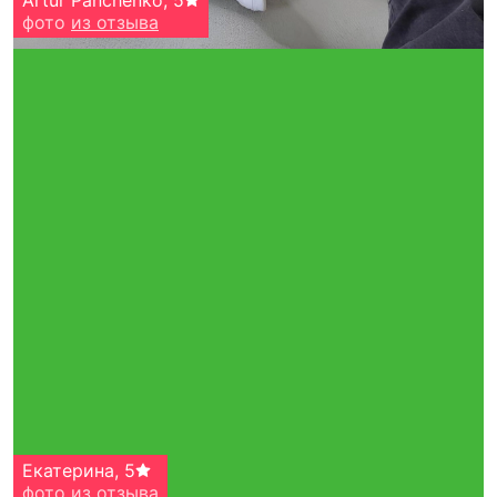
Artur Panchenko
,
5
фото
из отзыва
Екатерина
,
5
фото
из отзыва