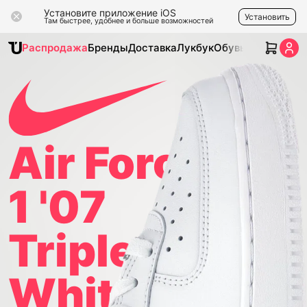
Установите приложение iOS
Установить
Там быстрее, удобнее и больше возможностей
Распродажа
Бренды
Доставка
Лукбук
Обувь
Одежда
Ак
Air Force
1 '07
Triple
White