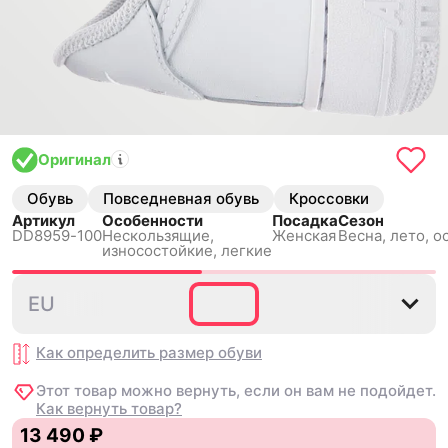
Оригинал
Обувь
Повседневная обувь
Кроссовки
Артикул
Особенности
Посадка
Сезон
DD8959-100
Нескользящиe,
Женская
Весна, лето, о
износостойкие, легкие
35.5
36
36.5
37.5
38
EU
Как определить размер
обуви
Этот товар можно вернуть, если он вам не подойдет.
Как вернуть товар?
13 490 ₽