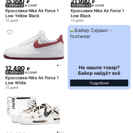
15 990
21 990
₽
₽
7 995
× 2
в сплит
10 995
× 2
в сплит
₽
₽
Кроссовки Nike Air Force 1
Кроссовки Nike Air Force 1
Low Yellow Black
Low Black
15 дней
15 дней
Не нашли товар?
12 490
₽
Байер найдёт всё
6 245
× 2
в сплит
₽
Кроссовки Nike Air Force 1
Low White
Подробнее
15 дней