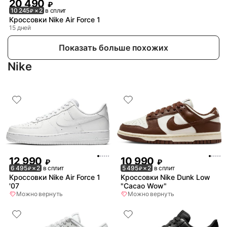
20 490
₽
10 245
× 2
в сплит
₽
Кроссовки Nike Air Force 1
15 дней
Показать больше похожих
Nike
12 990
10 990
₽
₽
6 495
× 2
в сплит
5 495
× 2
в сплит
₽
₽
Кроссовки Nike Air Force 1
Кроссовки Nike Dunk Low
'07
"Cacao Wow"
Можно вернуть
Можно вернуть