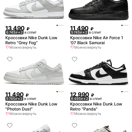
13 490
11 490
₽
₽
6 745
× 2
в сплит
5 745
× 2
в сплит
₽
₽
Кроссовки Nike Dunk Low
Кроссовки Nike Air Force 1
Retro "Grey Fog"
'07 Black Samurai
Можно вернуть
Можно вернуть
11 490
12 990
₽
₽
5 745
× 2
в сплит
6 495
× 2
в сплит
₽
₽
Кроссовки Nike Dunk Low
Кроссовки Nike Dunk Low
"Photon Dust"
Retro "Panda"
Можно вернуть
Можно вернуть