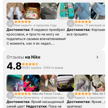
И
А
Имя скрыто
·
в прошлом году
Алёна
·
11 месяцев наз
Достоинства:
Я недавно приобрел
Достоинства:
Хорошее 
кроссовки, и просто не могу не
все прошито
поделиться своими впечатлениями!
С момента, как я их надел,
почувствовал невероятный
комфорт. Они отлично сидят на
Отзывы
на
Nike
ноге, не натирают и позволяют
долго находиться на ногах без
4.8
усталости. Дизайн этих кроссовок
16281 оценка
·
5169 отзывов
также радует глаз: современный и
стильный, они подходят как для
тренировок, так и для
повседневной носки. Можно смело
комбинировать их с различной
одеждой – от спортивных штанов
Nike Air Force 1 Low
Nike Air Fo
P
К
Polina Generalova
College Pack White
·
в прошлом году
Кирилл
·
в прошлом го
Yellow
до джинсов. Цветовая гамма
Blue
Достоинства:
Яркий насыщенный
Достоинства:
Яркие , у
разнообразная, что позволяет
синий цвет
Недостатки:
Пока не
оригинал
выбрать именно тот вариант,