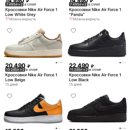
14 990
14 990
₽
₽
7 495
× 2
в сплит
7 495
× 2
в сплит
₽
₽
Кроссовки Nike Air Force 1
Кроссовки Nike Air Force 1
Low White Grey
"Panda"
Можно вернуть
Можно вернуть
20 490
22 490
₽
₽
10 245
× 2
в сплит
11 245
× 2
в сплит
₽
₽
Кроссовки Nike Air Force 1
Кроссовки Nike Air Force 1
Low Beige
Low Black
15 дней
15 дней