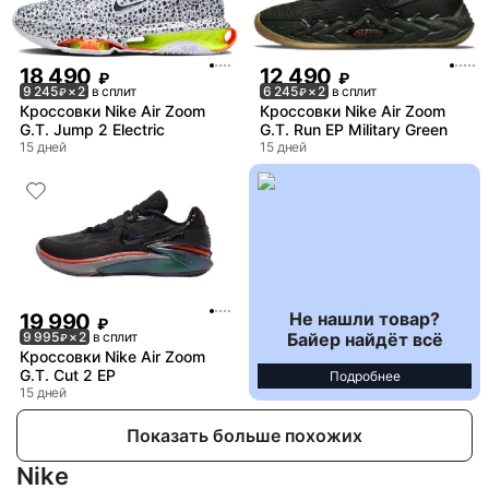
18 490
12 490
₽
₽
9 245
× 2
в сплит
6 245
× 2
в сплит
₽
₽
Кроссовки Nike Air Zoom
Кроссовки Nike Air Zoom
G.T. Jump 2 Electric
G.T. Run EP Military Green
15 дней
15 дней
Не нашли товар?
19 990
₽
Байер найдёт всё
9 995
× 2
в сплит
₽
Кроссовки Nike Air Zoom
G.T. Cut 2 EP
Подробнее
15 дней
Показать больше похожих
Nike