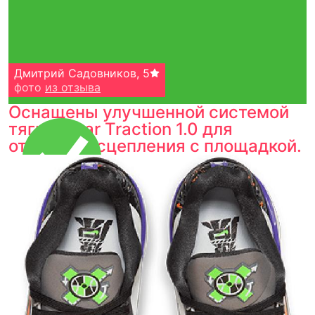
Дмитрий Садовников
,
5
фото
из отзыва
Оснащены улучшенной системой
тяги Smear Traction 1.0 для
отличного сцепления с площадкой.
Тройная гарантия
оригинальности
Товар сертифицирован и опломбирован.
Проверяем на оригинальность
по 16 параметрам.
Если придёт подделка — вернём деньги
в трёхкратном размере.
Как мы провеяем товары