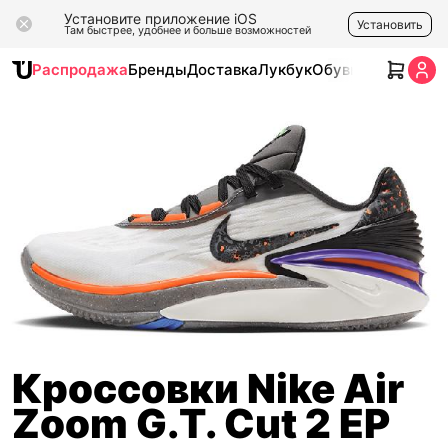
Установите приложение iOS
Установить
Там быстрее, удобнее и больше возможностей
Распродажа
Бренды
Доставка
Лукбук
Обувь
Одежда
Ак
Кроссовки Nike Air
Zoom G.T. Cut 2 EP