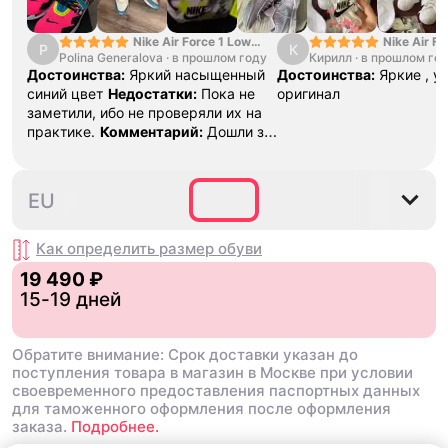
Nike Air Force 1 Low
Nike Air Fo
P
К
Polina Generalova
College Pack White
·
в прошлом году
Кирилл
·
в прошлом го
Yellow
Blue
Достоинства:
Яркий насыщенный
Достоинства:
Яркие , у
синий цвет
Недостатки:
Пока не
оригинал
заметили, ибо не проверяли их на
практике.
Комментарий:
Дошли за
29 дней, в подарок положили
насочки!
35.5
36
36.5
37.5
38
EU
Как определить размер
обуви
19 490 ₽
15-19 дней
Обратите внимание: Срок доставки указан до
поступления товара в магазин в Москве при условии
своевременного предоставления паспортных данных
для таможенного оформления после оформления
заказа.
Подробнее.