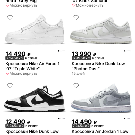
Retro "Grey Fog"
'07 Black Samurai
Можно вернуть
Можно вернуть
14 490
13 990
₽
₽
7 245
× 2
в сплит
6 995
× 2
в сплит
₽
₽
Кроссовки Nike Air Force 1
Кроссовки Nike Dunk Low
'07 "Triple White"
"Photon Dust"
Можно вернуть
15 дней
12 490
14 490
₽
₽
6 245
× 2
в сплит
7 245
× 2
в сплит
₽
₽
Кроссовки Nike Dunk Low
Кроссовки Air Jordan 1 Low