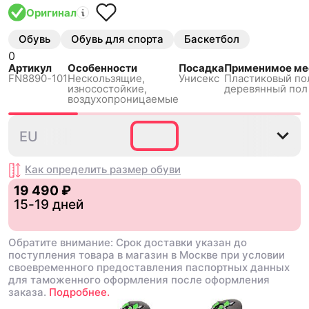
Оригинал
Обувь
Обувь для спорта
Баскетбол
0
Артикул
Особенности
Посадка
Применимое ме
FN8890-101
Нескользящиe,
Унисекс
Пластиковый по
износостойкие,
деревянный пол
воздухопроницаемые
35.5
36
36.5
37.5
38
EU
Как определить размер
обуви
19 490 ₽
15-19 дней
Обратите внимание: Срок доставки указан до
поступления товара в магазин в Москве при условии
своевременного предоставления паспортных данных
для таможенного оформления после оформления
заказа.
Подробнее.