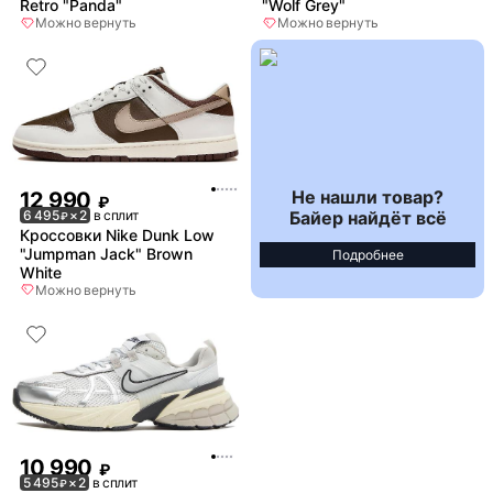
Retro "Panda"
"Wolf Grey"
Можно вернуть
Можно вернуть
Не нашли товар?
12 990
₽
Байер найдёт всё
6 495
× 2
в сплит
₽
Кроссовки Nike Dunk Low
"Jumpman Jack" Brown
Подробнее
White
Можно вернуть
10 990
₽
5 495
× 2
в сплит
₽