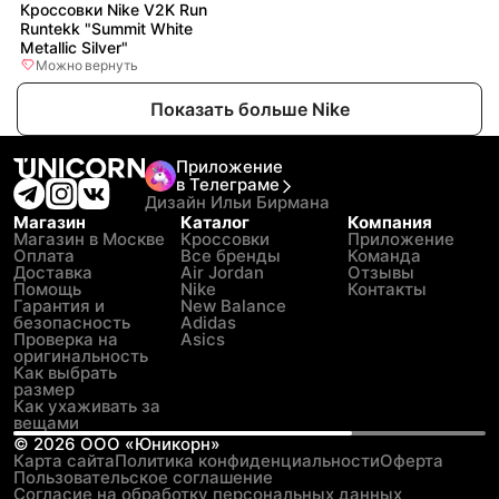
Кроссовки Nike V2K Run
Runtekk "Summit White
Metallic Silver"
Можно вернуть
Показать больше Nike
Приложение
в Телеграме
Дизайн Ильи Бирмана
Магазин
Каталог
Компания
Магазин в Москве
Кроссовки
Приложение
Оплата
Все бренды
Команда
Доставка
Air Jordan
Отзывы
Помощь
Nike
Контакты
Гарантия и
New Balance
безопасность
Adidas
Проверка на
Asics
оригинальность
Как выбрать
размер
Как ухаживать за
вещами
©
2026
ООО «Юникорн»
Карта сайта
Политика конфиденциальности
Оферта
Пользовательское соглашение
Согласие на обработку персональных данных