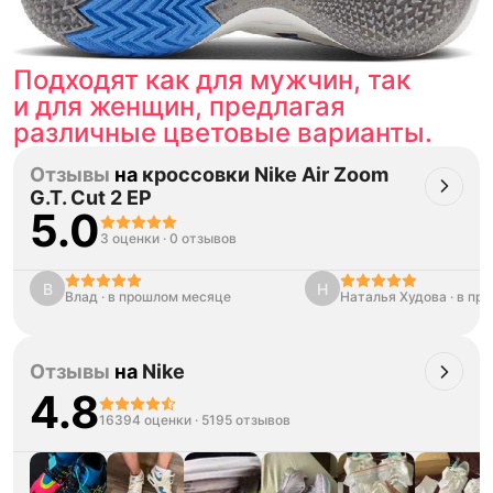
Подходят как для мужчин, так
и для женщин, предлагая
различные цветовые варианты.
Отзывы
на
кроссовки Nike Air Zoom
G.T. Cut 2 EP
5.0
3 оценки
·
0 отзывов
В
Н
Влад
·
в прошлом месяце
Наталья Худова
·
в пр
Отзывы
на
Nike
4.8
16394 оценки
·
5195 отзывов