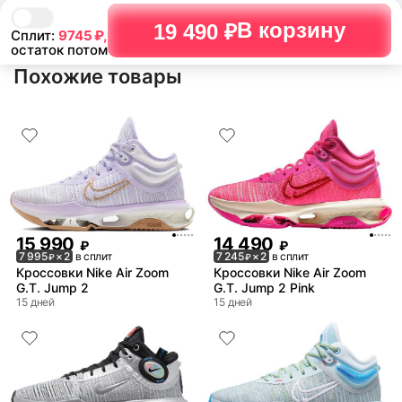
В корзину
19 490 ₽
Сплит:
9745
₽,
остаток потом
Похожие товары
15 990
14 490
₽
₽
7 995
× 2
в сплит
7 245
× 2
в сплит
₽
₽
Кроссовки Nike Air Zoom
Кроссовки Nike Air Zoom
G.T. Jump 2
G.T. Jump 2 Pink
15 дней
15 дней