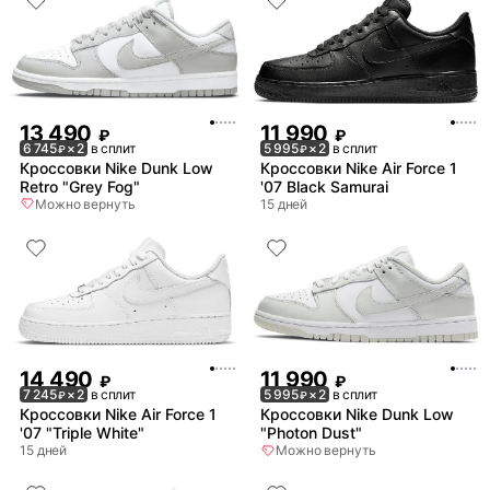
13 490
11 990
₽
₽
6 745
× 2
в сплит
5 995
× 2
в сплит
₽
₽
Кроссовки Nike Dunk Low
Кроссовки Nike Air Force 1
Retro "Grey Fog"
'07 Black Samurai
Можно вернуть
15 дней
14 490
11 990
₽
₽
7 245
× 2
в сплит
5 995
× 2
в сплит
₽
₽
Кроссовки Nike Air Force 1
Кроссовки Nike Dunk Low
'07 "Triple White"
"Photon Dust"
15 дней
Можно вернуть