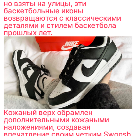
но взяты на улицы, эти
баскетбольные иконы
возвращаются с классическими
деталями и стилем баскетбола
прошлых лет.
Кожаный верх обрамлен
дополнительными кожаными
наложениями, создавая
впечатление своим четким Swoosh