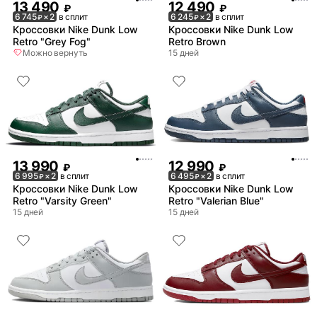
13 490
12 490
₽
₽
6 745
× 2
в сплит
6 245
× 2
в сплит
₽
₽
Кроссовки Nike Dunk Low
Кроссовки Nike Dunk Low
Retro "Grey Fog"
Retro Brown
Можно вернуть
15 дней
13 990
12 990
₽
₽
6 995
× 2
в сплит
6 495
× 2
в сплит
₽
₽
Кроссовки Nike Dunk Low
Кроссовки Nike Dunk Low
Retro "Varsity Green"
Retro "Valerian Blue"
15 дней
15 дней