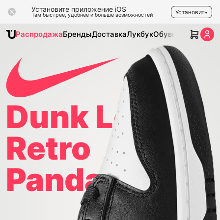
Установите приложение iOS
Установить
Там быстрее, удобнее и больше возможностей
Распродажа
Бренды
Доставка
Лукбук
Обувь
Одежда
Ак
Dunk Low
Retro
Panda