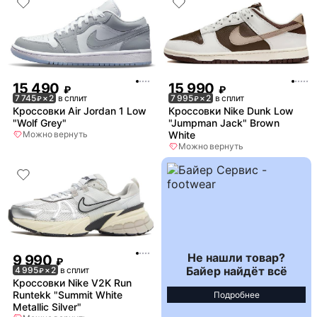
15 490
15 990
₽
₽
7 745
× 2
в сплит
7 995
× 2
в сплит
₽
₽
Кроссовки Air Jordan 1 Low
Кроссовки Nike Dunk Low
"Wolf Grey"
"Jumpman Jack" Brown
Можно вернуть
White
Можно вернуть
Не нашли товар?
9 990
₽
Байер найдёт всё
4 995
× 2
в сплит
₽
Кроссовки Nike V2K Run
Runtekk "Summit White
Подробнее
Metallic Silver"