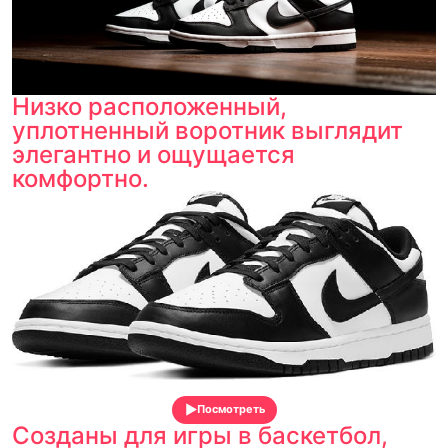
Низко расположенный,
уплотненный воротник выглядит
элегантно и ощущается
комфортно.
Посмотреть
Созданы для игры в баскетбол,