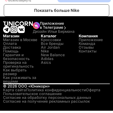
Можно вернуть
Показать больше Nike
Приложение
в Телеграме
Дизайн Ильи Бирмана
Магазин
Каталог
Компания
Магазин в Москве
Кроссовки
Приложение
Оплата
Все бренды
Команда
Доставка
Air Jordan
Отзывы
Помощь
Nike
Контакты
Гарантия и
New Balance
безопасность
Adidas
Проверка на
Asics
оригинальность
Как выбрать
размер
Как ухаживать за
вещами
©
2026
ООО «Юникорн»
Карта сайта
Политика конфиденциальности
Оферта
Пользовательское соглашение
Согласие на обработку персональных данных
Согласие на получение рекламных рассылок