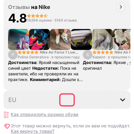
Отзывы
на
Nike
4.8
16294 оценки
·
5164 отзыва
Nike Air Force 1 Low
Nike Air Fo
P
К
Polina Generalova
College Pack White
·
в прошлом году
Кирилл
·
в прошлом го
Yellow
Blue
Достоинства:
Яркий насыщенный
Достоинства:
Яркие , у
синий цвет
Недостатки:
Пока не
оригинал
заметили, ибо не проверяли их на
практике.
Комментарий:
Дошли за
29 дней, в подарок положили
насочки!
38.5
39
40
40.5
41
4
EU
Как определить размер
обуви
Этот товар можно вернуть, если он вам не подойдет.
Как вернуть товар?