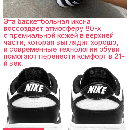
Эта баскетбольная икона
воссоздает атмосферу 80-х
с премиальной кожей в верхней
части, которая выглядит хорошо,
и современные технологии обуви
помогают перенести комфорт в 21-
й век.