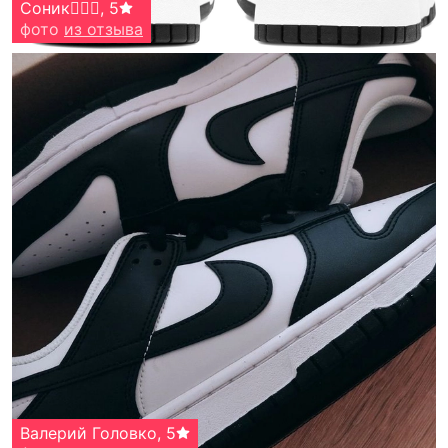
Соник🧛🏼‍♀️
,
5
фото
из отзыва
Валерий Головко
,
5