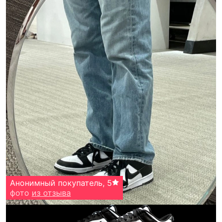
Анонимный покупатель
,
5
фото
из отзыва