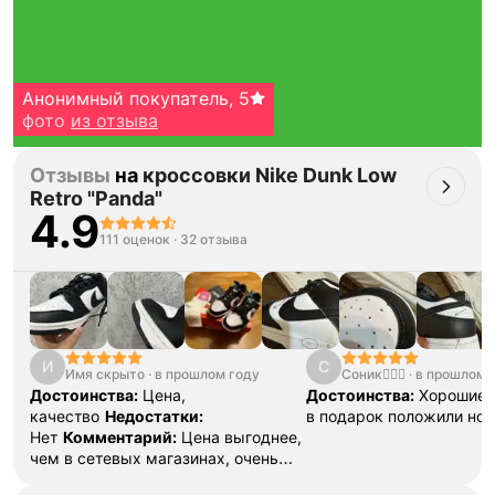
Анонимный покупатель
,
5
фото
из отзыва
Отзывы
на
кроссовки Nike Dunk Low
Retro "Panda"
4.9
111 оценок
·
32 отзыва
Тройная гарантия
оригинальности
Товар сертифицирован и опломбирован.
И
С
Проверяем на оригинальность
Имя скрыто
·
в прошлом году
Соник🧛🏼‍♀️
·
в прошлом 
по 16 параметрам.
Достоинства:
Цена,
Достоинства:
Хорошие 
Если придёт подделка — вернём деньги
в трёхкратном размере.
качество
Недостатки:
в подарок положили нос
Как мы провеяем товары
Нет
Комментарий:
Цена выгоднее,
чем в сетевых магазинах, очень
удобные