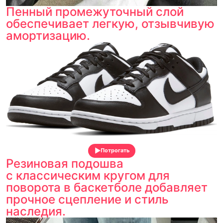
Пенный промежуточный слой
обеспечивает легкую, отзывчивую
амортизацию.
Потрогать
Резиновая подошва
с классическим кругом для
поворота в баскетболе добавляет
прочное сцепление и стиль
наследия.