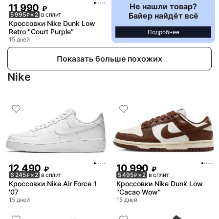
Не нашли товар?
11 990
₽
Байер найдёт всё
5 995
× 2
в сплит
₽
Кроссовки Nike Dunk Low
Retro "Court Purple"
Подробнее
15 дней
Показать больше похожих
Nike
12 490
10 990
₽
₽
6 245
× 2
в сплит
5 495
× 2
в сплит
₽
₽
Кроссовки Nike Air Force 1
Кроссовки Nike Dunk Low
'07
"Cacao Wow"
15 дней
15 дней