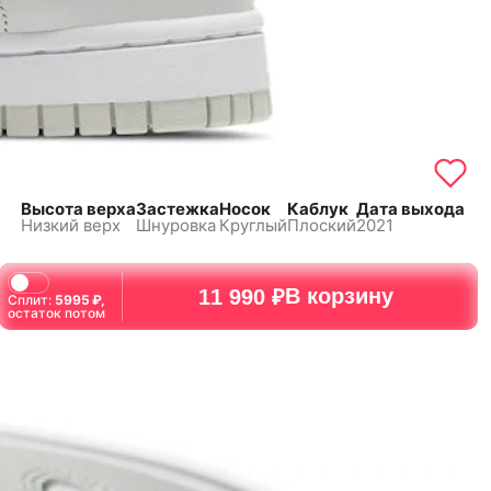
Высота верха
Застежка
Носок
Каблук
Дата выхода
Низкий верх
Шнуровка
Круглый
Плоский
2021
В корзину
11 990 ₽
Сплит:
5995
₽,
остаток потом