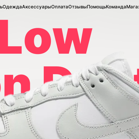
ь
Одежда
Аксессуары
Оплата
Отзывы
Помощь
Команда
Мага
 Low
n Dus