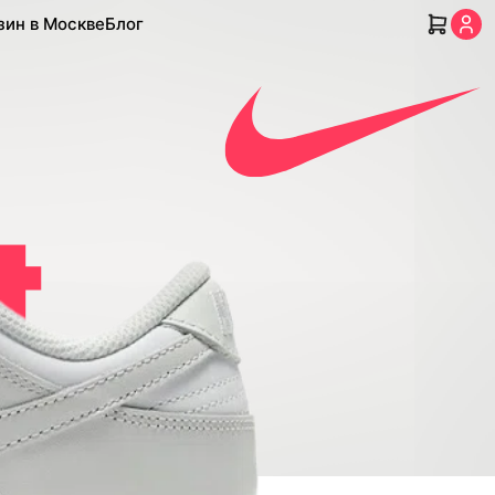
зин в Москве
Блог
t