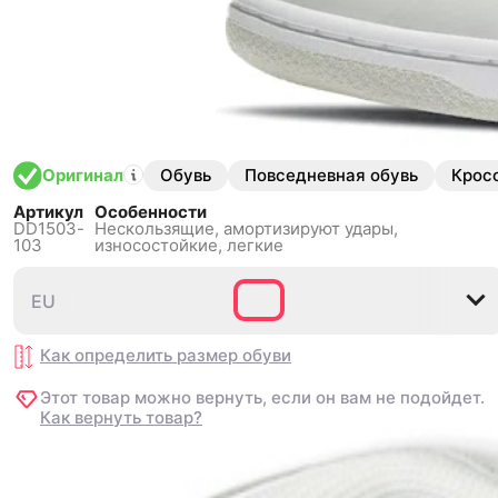
Обувь
Повседневная обувь
Крос
Оригинал
Артикул
Особенности
DD1503-
Нескользящиe,
амортизируют удары,
103
износостойкие, легкие
EU
EU
35.5
35.5
36
36
36.5
36.5
37.5
37.5
38
38
38
38
Как определить размер
Как определить размер
обуви
обуви
Этот товар можно вернуть, если он вам не подойдет.
Этот товар можно вернуть, если он вам не подойдет.
Как вернуть товар?
Как вернуть товар?