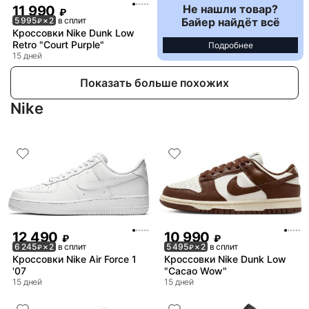
Не нашли товар?
11 990
₽
Байер найдёт всё
5 995
× 2
в сплит
₽
Кроссовки Nike Dunk Low
Retro "Court Purple"
Подробнее
15 дней
Показать больше похожих
Nike
12 490
10 990
₽
₽
6 245
× 2
в сплит
5 495
× 2
в сплит
₽
₽
Кроссовки Nike Air Force 1
Кроссовки Nike Dunk Low
'07
"Cacao Wow"
15 дней
15 дней