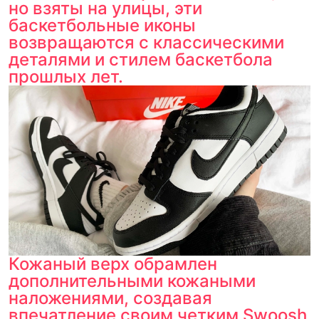
но взяты на улицы, эти
баскетбольные иконы
возвращаются с классическими
деталями и стилем баскетбола
прошлых лет.
Кожаный верх обрамлен
дополнительными кожаными
наложениями, создавая
впечатление своим четким Swoosh