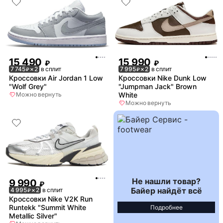
15 490
15 990
₽
₽
7 745
× 2
в сплит
7 995
× 2
в сплит
₽
₽
Кроссовки Air Jordan 1 Low
Кроссовки Nike Dunk Low
"Wolf Grey"
"Jumpman Jack" Brown
Можно вернуть
White
Можно вернуть
Не нашли товар?
9 990
₽
Байер найдёт всё
4 995
× 2
в сплит
₽
Кроссовки Nike V2K Run
Runtekk "Summit White
Подробнее
Metallic Silver"