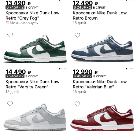
13 490
12 490
₽
₽
6 745
× 2
в сплит
6 245
× 2
в сплит
₽
₽
Кроссовки Nike Dunk Low
Кроссовки Nike Dunk Low
Retro "Grey Fog"
Retro Brown
Можно вернуть
15 дней
14 490
12 990
₽
₽
7 245
× 2
в сплит
6 495
× 2
в сплит
₽
₽
Кроссовки Nike Dunk Low
Кроссовки Nike Dunk Low
Retro "Varsity Green"
Retro "Valerian Blue"
15 дней
15 дней