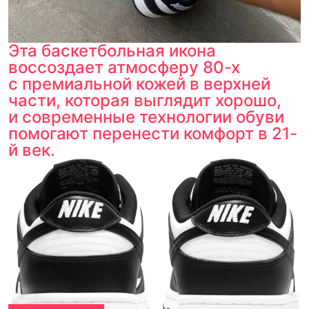
Эта баскетбольная икона
воссоздает атмосферу 80-х
с премиальной кожей в верхней
части, которая выглядит хорошо,
и современные технологии обуви
помогают перенести комфорт в 21-
й век.