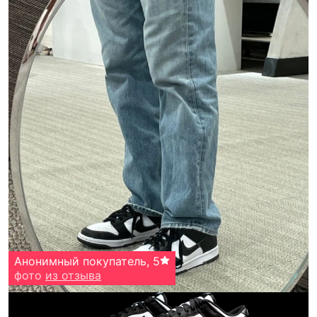
Анонимный покупатель
,
5
фото
из отзыва