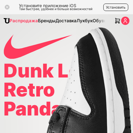
Установите приложение iOS
Установить
Там быстрее, удобнее и больше возможностей
Распродажа
Бренды
Доставка
Лукбук
Обувь
Одежда
Ак
Dunk Low
Retro
Panda