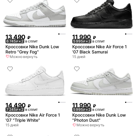
13 490
11 990
₽
₽
6 745
× 2
в сплит
5 995
× 2
в сплит
₽
₽
Кроссовки Nike Dunk Low
Кроссовки Nike Air Force 1
Retro "Grey Fog"
'07 Black Samurai
Можно вернуть
15 дней
14 490
11 990
₽
₽
7 245
× 2
в сплит
5 995
× 2
в сплит
₽
₽
Кроссовки Nike Air Force 1
Кроссовки Nike Dunk Low
'07 "Triple White"
"Photon Dust"
15 дней
Можно вернуть