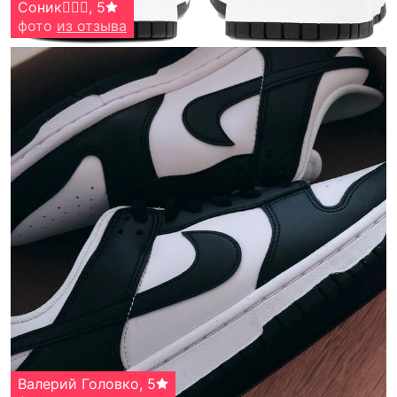
Соник🧛🏼‍♀️
,
5
фото
из отзыва
Валерий Головко
,
5