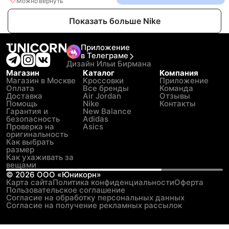
Можно вернуть
Показать больше Nike
Приложение
в Телеграме
Дизайн Ильи Бирмана
Магазин
Каталог
Компания
Магазин в Москве
Кроссовки
Приложение
Оплата
Все бренды
Команда
Доставка
Air Jordan
Отзывы
Помощь
Nike
Контакты
Гарантия и
New Balance
безопасность
Adidas
Проверка на
Asics
оригинальность
Как выбрать
размер
Как ухаживать за
вещами
©
2026
ООО «Юникорн»
Карта сайта
Политика конфиденциальности
Оферта
Пользовательское соглашение
Согласие на обработку персональных данных
Согласие на получение рекламных рассылок