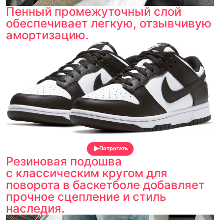
Пенный промежуточный слой
обеспечивает легкую, отзывчивую
амортизацию.
Потрогать
Резиновая подошва
с классическим кругом для
поворота в баскетболе добавляет
прочное сцепление и стиль
наследия.