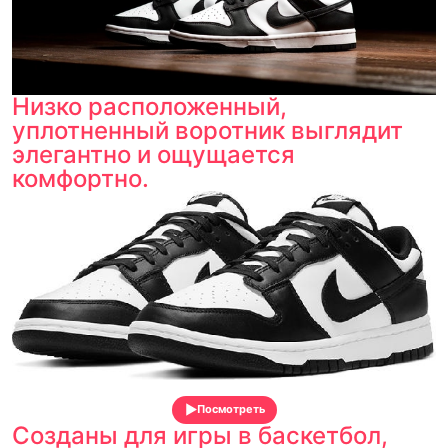
Низко расположенный,
уплотненный воротник выглядит
элегантно и ощущается
комфортно.
Посмотреть
Созданы для игры в баскетбол,