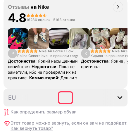
Отзывы
на
Nike
4.8
16286 оценок
·
5163 отзыва
Nike Air Force 1 Low
Nike Air Fo
P
К
Polina Generalova
College Pack White
·
в прошлом году
Кирилл
·
в прошлом го
Yellow
Blue
Достоинства:
Яркий насыщенный
Достоинства:
Яркие , у
синий цвет
Недостатки:
Пока не
оригинал
заметили, ибо не проверяли их на
практике.
Комментарий:
Дошли за
29 дней, в подарок положили
насочки!
38.5
39
40
40.5
41
4
EU
Как определить размер
обуви
Этот товар можно вернуть, если он вам не подойдет.
Как вернуть товар?