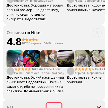
Rustamov
·
в прошлом году
игорь
·
в прошлом году
Достоинства:
Хороший материал,
Достоинства:
Удобные,
полный размер - не дявят ногу,
оригинальные, качеств
отлично сидят, стильно
силирятся
Недостатки:
Существенные
отсутствуют
Комментарий:
В
Отзывы
на
Nike
целом доволен покупкой,
кроссовки пришли в рамках
4.8
заявленной доставке, оригинал, по
16236 оценок
·
5146 отзывов
качеству вопросов нет,
единственное в этот раз не
положили в подарок носки, но не
критично)
Nike Air Force 1 Low
Nike Air Fo
P
К
Polina Generalova
College Pack White
·
в прошлом году
Кирилл
·
в прошлом го
Yellow
Blue
Достоинства:
Яркий насыщенный
Достоинства:
Яркие , у
синий цвет
Недостатки:
Пока не
оригинал
заметили, ибо не проверяли их на
практике.
Комментарий:
Дошли за
29 дней, в подарок положили
насочки!
38.5
39
40
40.5
41
4
EU