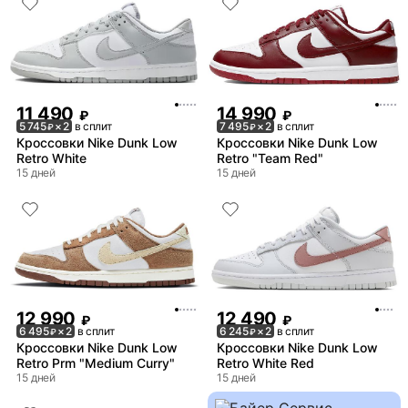
11 490
14 990
₽
₽
5 745
× 2
в сплит
7 495
× 2
в сплит
₽
₽
Кроссовки Nike Dunk Low
Кроссовки Nike Dunk Low
Retro White
Retro "Team Red"
15 дней
15 дней
12 990
12 490
₽
₽
6 495
× 2
в сплит
6 245
× 2
в сплит
₽
₽
Кроссовки Nike Dunk Low
Кроссовки Nike Dunk Low
Retro Prm "Medium Curry"
Retro White Red
15 дней
15 дней