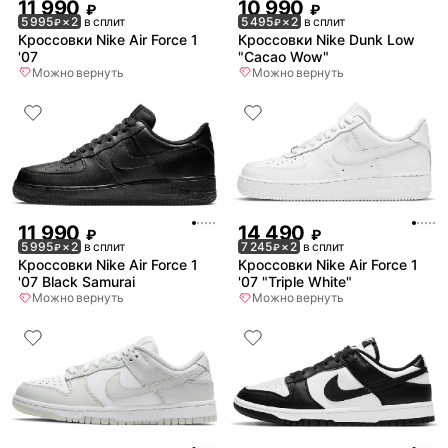
11 990
10 990
₽
₽
5 995
× 2
в сплит
5 495
× 2
в сплит
₽
₽
Кроссовки Nike Air Force 1
Кроссовки Nike Dunk Low
'07
"Cacao Wow"
Можно вернуть
Можно вернуть
11 990
14 490
₽
₽
5 995
× 2
в сплит
7 245
× 2
в сплит
₽
₽
Кроссовки Nike Air Force 1
Кроссовки Nike Air Force 1
'07 Black Samurai
'07 "Triple White"
Можно вернуть
Можно вернуть