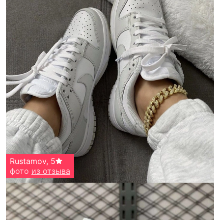
Rustamov
,
5
фото
из отзыва