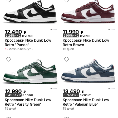
12 490
11 990
₽
₽
6 245
× 2
в сплит
5 995
× 2
в сплит
₽
₽
Кроссовки Nike Dunk Low
Кроссовки Nike Dunk Low
Retro "Panda"
Retro Brown
Можно вернуть
15 дней
12 990
13 490
₽
₽
6 495
× 2
в сплит
6 745
× 2
в сплит
₽
₽
Кроссовки Nike Dunk Low
Кроссовки Nike Dunk Low
Retro "Varsity Green"
Retro "Valerian Blue"
15 дней
15 дней