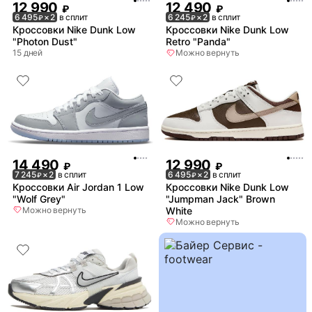
12 990
12 490
₽
₽
6 495
× 2
в сплит
6 245
× 2
в сплит
₽
₽
Кроссовки Nike Dunk Low
Кроссовки Nike Dunk Low
"Photon Dust"
Retro "Panda"
15 дней
Можно вернуть
14 490
12 990
₽
₽
7 245
× 2
в сплит
6 495
× 2
в сплит
₽
₽
Кроссовки Air Jordan 1 Low
Кроссовки Nike Dunk Low
"Wolf Grey"
"Jumpman Jack" Brown
Можно вернуть
White
Можно вернуть