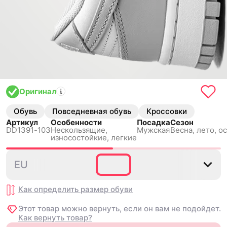
Оригинал
Обувь
Повседневная обувь
Кроссовки
Артикул
Особенности
Посадка
Сезон
DD1391-103
Нескользящиe,
Мужская
Весна, лето, о
износостойкие, легкие
38.5
39
40
40.5
41
4
EU
Как определить размер
обуви
Этот товар можно вернуть, если он вам не подойдет.
Как вернуть товар?