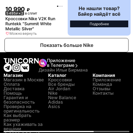
Не нашли товар?
10 990
₽
Байер найдёт всё
5 495
× 2
в сплит
₽
Кроссовки Nike V2K Run
Runtekk "Summit White
Подробнее
Metallic Silver"
Можно вернуть
Показать больше Nike
Приложение
в Телеграме
Дизайн Ильи Бирмана
Магазин
Каталог
Компания
Магазин в Москве
Кроссовки
Приложение
Оплата
Все бренды
Команда
Доставка
Air Jordan
Отзывы
Помощь
Nike
Контакты
Гарантия и
New Balance
безопасность
Adidas
Проверка на
Asics
оригинальность
Как выбрать
размер
Как ухаживать за
вещами