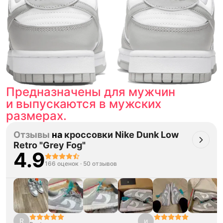
Товар сертифицирован и опломбирован.
Проверяем на оригинальность
по 16 параметрам.
Если придёт подделка — вернём деньги
в трёхкратном размере.
Как мы провеяем товары
Предназначены для мужчин
и выпускаются в мужских
размерах.
Отзывы
на
кроссовки Nike Dunk Low
Retro "Grey Fog"
4.9
166 оценок
·
50 отзывов
R
и