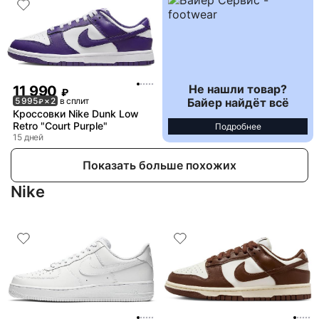
Не нашли товар?
11 990
₽
Байер найдёт всё
5 995
× 2
в сплит
₽
Кроссовки Nike Dunk Low
Retro "Court Purple"
Подробнее
15 дней
Показать больше похожих
Nike