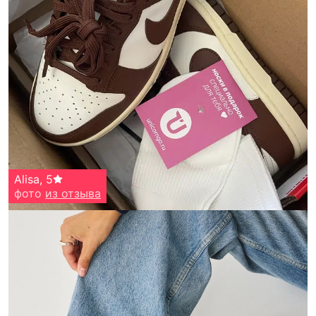
Alisa
,
5
фото
из отзыва