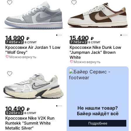
14 990
15 490
₽
₽
7 495
× 2
в сплит
7 745
× 2
в сплит
₽
₽
Кроссовки Air Jordan 1 Low
Кроссовки Nike Dunk Low
"Wolf Grey"
"Jumpman Jack" Brown
Можно вернуть
White
Можно вернуть
Не нашли товар?
10 490
₽
Байер найдёт всё
5 245
× 2
в сплит
₽
Кроссовки Nike V2K Run
Runtekk "Summit White
Подробнее
Metallic Silver"