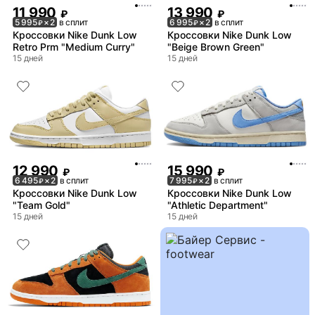
11 990
13 990
₽
₽
5 995
× 2
в сплит
6 995
× 2
в сплит
₽
₽
Кроссовки Nike Dunk Low
Кроссовки Nike Dunk Low
Retro Prm "Medium Curry"
"Beige Brown Green"
15 дней
15 дней
12 990
15 990
₽
₽
6 495
× 2
в сплит
7 995
× 2
в сплит
₽
₽
Кроссовки Nike Dunk Low
Кроссовки Nike Dunk Low
"Team Gold"
"Athletic Department"
15 дней
15 дней