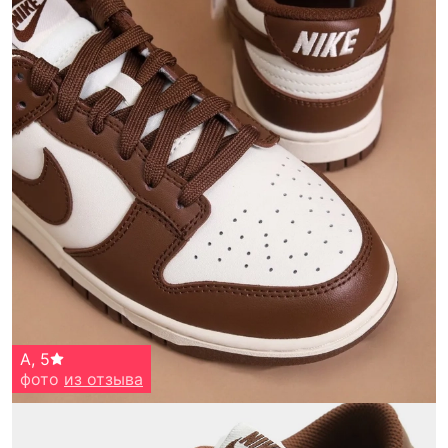
А
,
5
фото
из отзыва