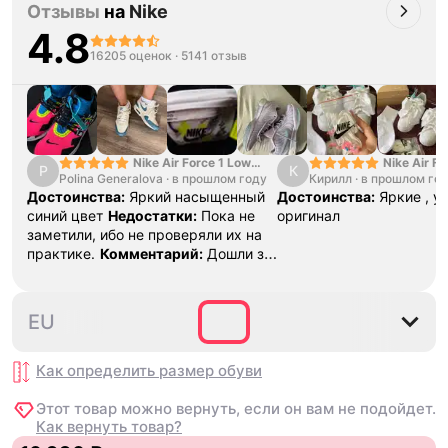
Отзывы
на
Nike
крохи, потом вспомнила, что я
деньги, желаю соверше
Золушка видимо, примерила и все
и развития сервису!)
4.8
впору😂
16205 оценок
·
5141 отзыв
Nike Air Force 1 Low
Nike Air Fo
P
К
Polina Generalova
College Pack White
·
в прошлом году
Кирилл
·
в прошлом го
Yellow
Blue
Достоинства:
Яркий насыщенный
Достоинства:
Яркие , у
синий цвет
Недостатки:
Пока не
оригинал
заметили, ибо не проверяли их на
практике.
Комментарий:
Дошли за
29 дней, в подарок положили
насочки!
35.5
36
36.5
37.5
38
EU
Как определить размер
обуви
Этот товар можно вернуть, если он вам не подойдет.
Как вернуть товар?