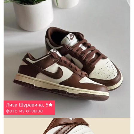
Лиза Шуравина
,
5
фото
из отзыва