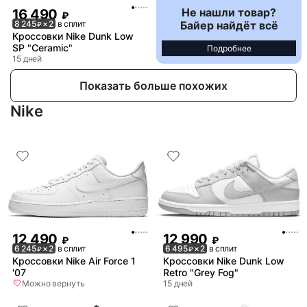
Не нашли товар?
16 490
₽
Байер найдёт всё
8 245
× 2
в сплит
₽
Кроссовки Nike Dunk Low
SP "Ceramic"
Подробнее
15 дней
Показать больше похожих
Nike
12 490
12 990
₽
₽
6 245
× 2
в сплит
6 495
× 2
в сплит
₽
₽
Кроссовки Nike Air Force 1
Кроссовки Nike Dunk Low
'07
Retro "Grey Fog"
Можно вернуть
15 дней