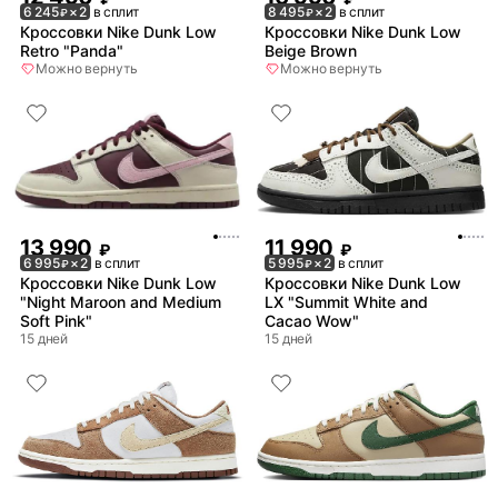
6 245
× 2
в сплит
8 495
× 2
в сплит
₽
₽
Кроссовки Nike Dunk Low
Кроссовки Nike Dunk Low
Retro "Panda"
Beige Brown
Можно вернуть
Можно вернуть
13 990
11 990
₽
₽
6 995
× 2
в сплит
5 995
× 2
в сплит
₽
₽
Кроссовки Nike Dunk Low
Кроссовки Nike Dunk Low
"Night Maroon and Medium
LX "Summit White and
Soft Pink"
Cacao Wow"
15 дней
15 дней