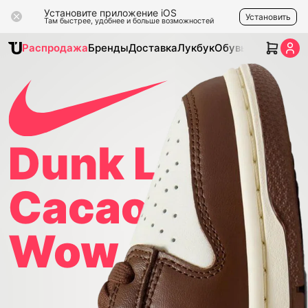
Установите приложение iOS
Установить
Там быстрее, удобнее и больше возможностей
Распродажа
Бренды
Доставка
Лукбук
Обувь
Одежда
Ак
Dunk Low
Cacao
Wow