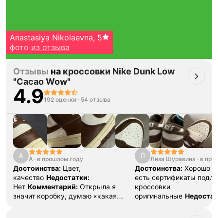
Anastasiya Nikolaevna
,
5
фото
из отзыва
Отзывы
на
кроссовки Nike Dunk Low
"Cacao Wow"
4.9
192 оценки
·
54 отзыва
Тройная гарантия
оригинальности
Товар сертифицирован и опломбирован.
А
Л
Проверяем на оригинальность
А
·
в прошлом году
Лиза Шуравина
·
в про
по 16 параметрам.
Достоинства:
Цвет,
Достоинства:
Хорошо у
Если придёт подделка — вернём деньги
в трёхкратном размере.
качество
Недостатки:
есть сертификаты подли
Как мы провеяем товары
Нет
Комментарий:
Открыла я
кроссовки
значит коробку, думаю «какая
оригинальные
Недостат
красота», испугалась, что
Нет
Комментарий:
Пре
маленькие будут, на вид вообще
сервис, который эконом