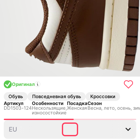
Оригинал
Обувь
Повседневная обувь
Кроссовки
Артикул
Особенности
Посадка
Сезон
DD1503-124
Нескользящиe,
Женская
Весна, лето, осень, зи
износостойкие
35.5
36
36.5
37.5
38
EU