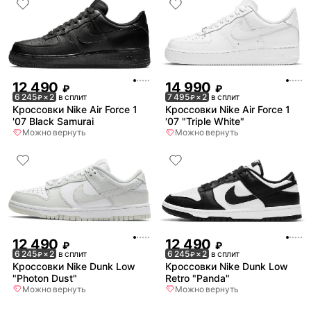
12 490
14 990
₽
₽
6 245
× 2
в сплит
7 495
× 2
в сплит
₽
₽
Кроссовки Nike Air Force 1
Кроссовки Nike Air Force 1
'07 Black Samurai
'07 "Triple White"
Можно вернуть
Можно вернуть
12 490
12 490
₽
₽
6 245
× 2
в сплит
6 245
× 2
в сплит
₽
₽
Кроссовки Nike Dunk Low
Кроссовки Nike Dunk Low
"Photon Dust"
Retro "Panda"
Можно вернуть
Можно вернуть