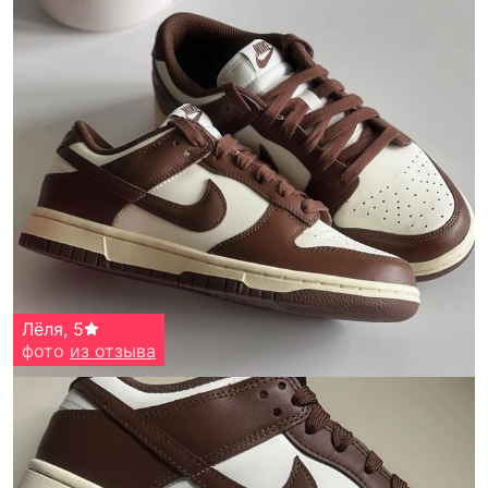
Лёля
,
5
фото
из отзыва