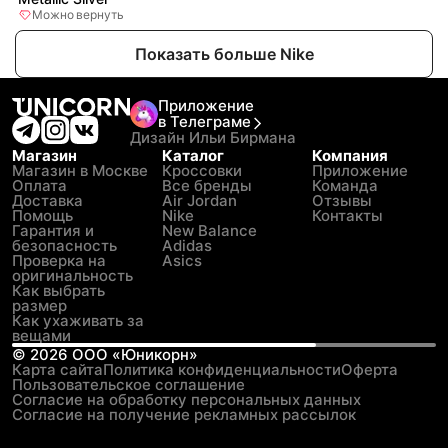
Можно вернуть
Показать больше Nike
Приложение
в Телеграме
Дизайн Ильи Бирмана
Магазин
Каталог
Компания
Магазин в Москве
Кроссовки
Приложение
Оплата
Все бренды
Команда
Доставка
Air Jordan
Отзывы
Помощь
Nike
Контакты
Гарантия и
New Balance
безопасность
Adidas
Проверка на
Asics
оригинальность
Как выбрать
размер
Как ухаживать за
вещами
©
2026
ООО «Юникорн»
Карта сайта
Политика конфиденциальности
Оферта
Пользовательское соглашение
Согласие на обработку персональных данных
Согласие на получение рекламных рассылок