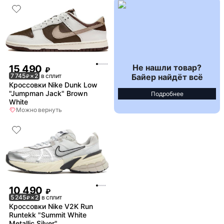
Не нашли товар?
15 490
₽
Байер найдёт всё
7 745
× 2
в сплит
₽
Кроссовки Nike Dunk Low
"Jumpman Jack" Brown
Подробнее
White
Можно вернуть
10 490
₽
5 245
× 2
в сплит
₽
Кроссовки Nike V2K Run
Runtekk "Summit White
Metallic Silver"