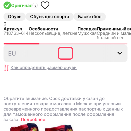
Оригинал
Обувь
Обувь для спорта
Баскетбол
0
Артикул
Особенности
Посадка
Применимый в
718763-614
Нескользящиe, легкие
Мужская
Средний и малы
большой вес
44
EU
Как определить размер
обуви
Обратите внимание: Срок доставки указан до
поступления товара в магазин в Москве при условии
своевременного предоставления паспортных данных
для таможенного оформления после оформления
заказа.
Подробнее.