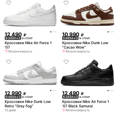
12 490
10 990
₽
₽
6 245
× 2
в сплит
5 495
× 2
в сплит
₽
₽
Кроссовки Nike Air Force 1
Кроссовки Nike Dunk Low
'07
"Cacao Wow"
Можно вернуть
Можно вернуть
12 990
12 490
₽
₽
6 495
× 2
в сплит
6 245
× 2
в сплит
₽
₽
Кроссовки Nike Dunk Low
Кроссовки Nike Air Force 1
Retro "Grey Fog"
'07 Black Samurai
15 дней
Можно вернуть