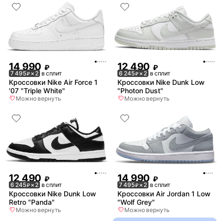
14 990
12 490
₽
₽
7 495
× 2
в сплит
6 245
× 2
в сплит
₽
₽
Кроссовки Nike Air Force 1
Кроссовки Nike Dunk Low
'07 "Triple White"
"Photon Dust"
Можно вернуть
Можно вернуть
12 490
14 990
₽
₽
6 245
× 2
в сплит
7 495
× 2
в сплит
₽
₽
Кроссовки Nike Dunk Low
Кроссовки Air Jordan 1 Low
Retro "Panda"
"Wolf Grey"
Можно вернуть
Можно вернуть