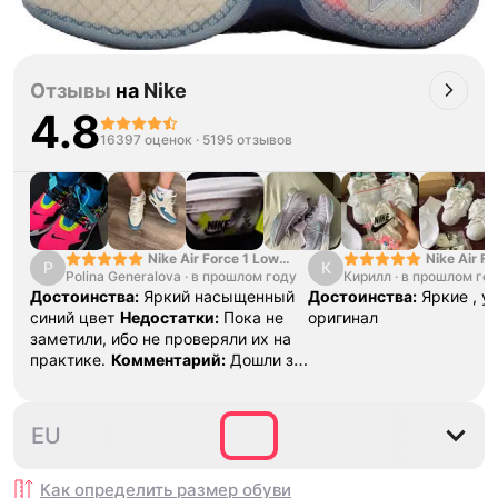
Отзывы
на
Nike
4.8
16397 оценок
·
5195 отзывов
Nike Air Force 1 Low
Nike Air Fo
P
К
Polina Generalova
College Pack White
·
в прошлом году
Кирилл
·
в прошлом го
Yellow
Blue
Достоинства:
Яркий насыщенный
Достоинства:
Яркие , у
синий цвет
Недостатки:
Пока не
оригинал
заметили, ибо не проверяли их на
практике.
Комментарий:
Дошли за
29 дней, в подарок положили
насочки!
44
EU
Как определить размер
обуви