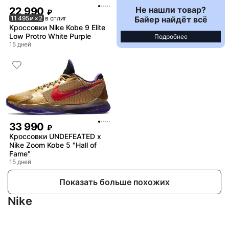
Не нашли товар?
22 990
₽
Байер найдёт всё
11 495
× 2
в сплит
₽
Кроссовки Nike Kobe 9 Elite
Low Protro White Purple
Подробнее
15 дней
33 990
₽
Кроссовки UNDEFEATED x
Nike Zoom Kobe 5 "Hall of
Fame"
15 дней
Показать больше похожих
Nike