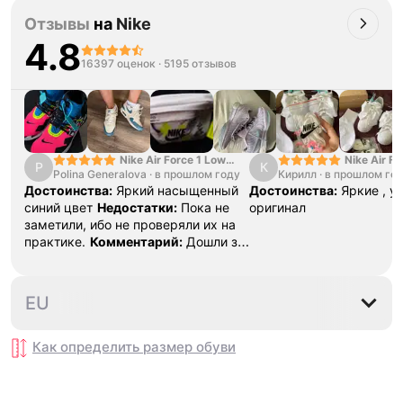
Отзывы
на
Nike
4.8
16397 оценок
·
5195 отзывов
Nike Air Force 1 Low
Nike Air Fo
P
К
Polina Generalova
College Pack White
·
в прошлом году
Кирилл
·
в прошлом го
Yellow
Blue
Достоинства:
Яркий насыщенный
Достоинства:
Яркие , у
синий цвет
Недостатки:
Пока не
оригинал
заметили, ибо не проверяли их на
практике.
Комментарий:
Дошли за
29 дней, в подарок положили
насочки!
41
43
45
EU
Как определить размер
обуви