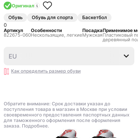
Оригинал
Обувь
Обувь для спорта
Баскетбол
0
Артикул
Особенности
Посадка
Применимое м
822675-060
Нескользящиe, легкие
Мужская
Пластиковый п
деревянный по
41
43
45
EU
Как определить размер
обуви
Обратите внимание: Срок доставки указан до
поступления товара в магазин в Москве при условии
своевременного предоставления паспортных данных
для таможенного оформления после оформления
заказа.
Подробнее.