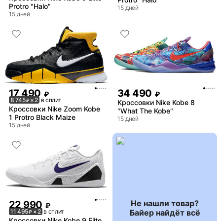
Protro "Halo"
15 дней
15 дней
17 490
34 490
₽
₽
8 745
× 2
в сплит
₽
Кроссовки Nike Kobe 8
Кроссовки Nike Zoom Kobe
"What The Kobe"
1 Protro Black Maize
15 дней
15 дней
Не нашли товар?
22 990
₽
Байер найдёт всё
11 495
× 2
в сплит
₽
Кроссовки Nike Kobe 9 Elite