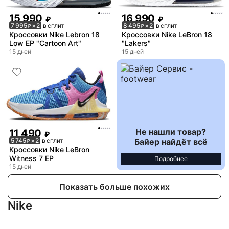
15 990
16 990
₽
₽
7 995
× 2
в сплит
8 495
× 2
в сплит
₽
₽
Кроссовки Nike Lebron 18
Кроссовки Nike LeBron 18
Low EP "Cartoon Art"
"Lakers"
15 дней
15 дней
Не нашли товар?
11 490
₽
Байер найдёт всё
5 745
× 2
в сплит
₽
Кроссовки Nike LeBron
Witness 7 EP
Подробнее
15 дней
Показать больше похожих
Nike