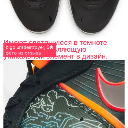
Имеют светящуюся в темноте
bigbluntdestroyer
,
5
подошву, добавляющую
фото
из отзыва
уникальный элемент в дизайн.