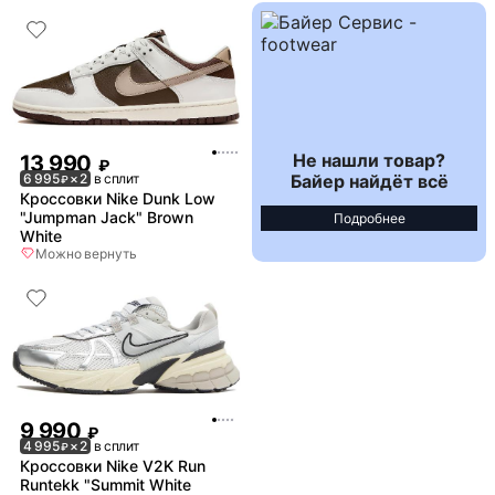
Не нашли товар?
13 990
₽
Байер найдёт всё
6 995
× 2
в сплит
₽
Кроссовки Nike Dunk Low
"Jumpman Jack" Brown
Подробнее
White
Можно вернуть
9 990
₽
4 995
× 2
в сплит
₽
Кроссовки Nike V2K Run
Runtekk "Summit White