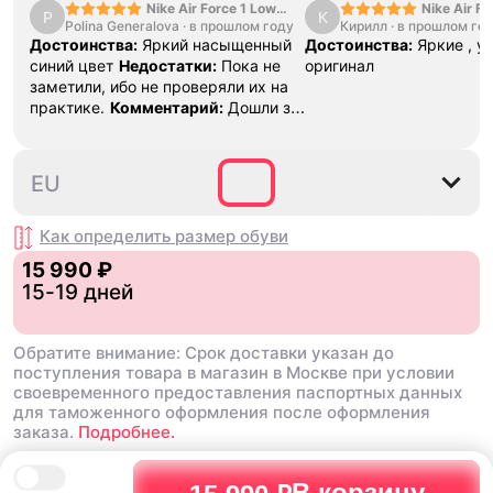
Nike Air Force 1 Low
Nike Air Fo
P
К
Polina Generalova
College Pack White
·
в прошлом году
Кирилл
·
в прошлом го
Yellow
Blue
Достоинства:
Яркий насыщенный
Достоинства:
Яркие , у
синий цвет
Недостатки:
Пока не
оригинал
заметили, ибо не проверяли их на
практике.
Комментарий:
Дошли за
29 дней, в подарок положили
насочки!
40
40.5
41
42
42.5
EU
Как определить размер
обуви
15 990 ₽
15-19 дней
Обратите внимание: Срок доставки указан до
поступления товара в магазин в Москве при условии
своевременного предоставления паспортных данных
для таможенного оформления после оформления
заказа.
Подробнее.
В корзину