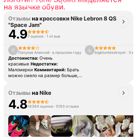
Если придёт подделка — вернём деньги
на язычке обуви.
в трёхкратном размере.
Как мы провеяем товары
Отзывы
на
кроссовки Nike Lebron 8 QS
"Space Jam"
4.9
7 оценок
·
1 отзыв
П
b
Папулов Алексей
·
в прошлом году
bigbluntdestroyer
·
5 ме
Достоинства:
Очень
красивые
Недостатки:
Маломерки
Комментарий:
Брать
можно смело на размер больше,
при моем размере 257 мм в
размер 260 (265) не смог влезть
Отзывы
на
Nike
4.8
16384 оценки
·
5193 отзыва