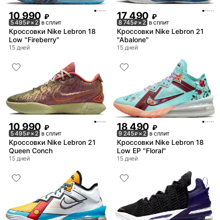
10 990
17 490
₽
₽
5 495
× 2
в сплит
8 745
× 2
в сплит
₽
₽
Кроссовки Nike Lebron 18
Кроссовки Nike Lebron 21
Low "Fireberry"
"Abalone"
15 дней
15 дней
10 990
18 490
₽
₽
5 495
× 2
в сплит
9 245
× 2
в сплит
₽
₽
Кроссовки Nike Lebron 21
Кроссовки Nike Lebron 18
Queen Conch
Low EP "Floral"
15 дней
15 дней