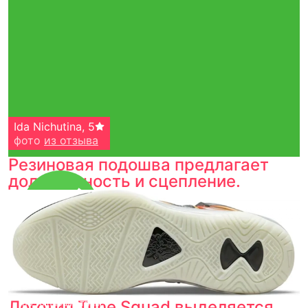
Ida Nichutina
,
5
фото
из отзыва
Резиновая подошва предлагает
долговечность и сцепление.
Тройная гарантия
оригинальности
Товар сертифицирован и опломбирован.
Проверяем на оригинальность
по 16 параметрам.
Логотип Tune Squad выделяется