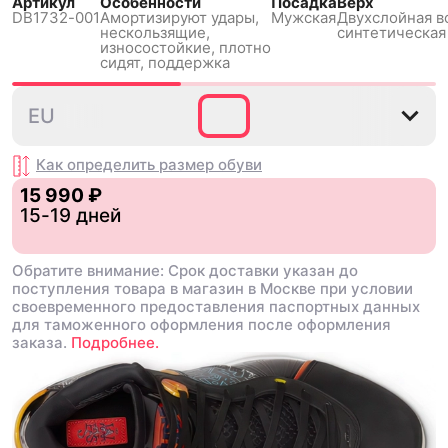
Артикул
Особенности
Посадка
Верх
DB1732-001
Амортизируют удары,
Мужская
Двухслойная в
нескользящиe,
синтетическая 
износостойкие, плотно
сидят, поддержка
40
40.5
41
42
42.5
EU
Как определить размер
обуви
15 990 ₽
15-19 дней
Обратите внимание: Срок доставки указан до
поступления товара в магазин в Москве при условии
своевременного предоставления паспортных данных
для таможенного оформления после оформления
заказа.
Подробнее.