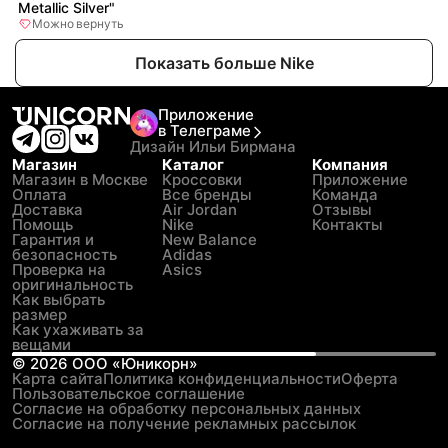
Metallic Silver"
Можно вернуть
Показать больше Nike
Приложение
в Телеграме
Дизайн Ильи Бирмана
Магазин
Каталог
Компания
Магазин в Москве
Кроссовки
Приложение
Оплата
Все бренды
Команда
Доставка
Air Jordan
Отзывы
Помощь
Nike
Контакты
Гарантия и
New Balance
безопасность
Adidas
Проверка на
Asics
оригинальность
Как выбрать
размер
Как ухаживать за
вещами
©
2026
ООО «Юникорн»
Карта сайта
Политика конфиденциальности
Оферта
Пользовательское соглашение
Согласие на обработку персональных данных
Согласие на получение рекламных рассылок