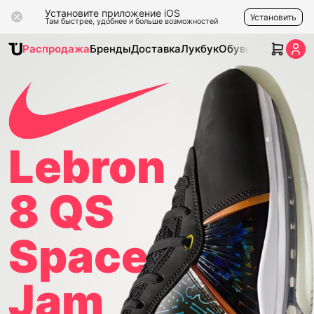
Установите приложение iOS
Установить
Там быстрее, удобнее и больше возможностей
Распродажа
Бренды
Доставка
Лукбук
Обувь
Одежда
Ак
Lebron
8 QS
Space
Jam