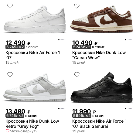
12 490
10 490
₽
₽
6 245
× 2
в сплит
5 245
× 2
в сплит
₽
₽
Кроссовки Nike Air Force 1
Кроссовки Nike Dunk Low
'07
"Cacao Wow"
15 дней
15 дней
13 490
11 990
₽
₽
6 745
× 2
в сплит
5 995
× 2
в сплит
₽
₽
Кроссовки Nike Dunk Low
Кроссовки Nike Air Force 1
Retro "Grey Fog"
'07 Black Samurai
Можно вернуть
15 дней