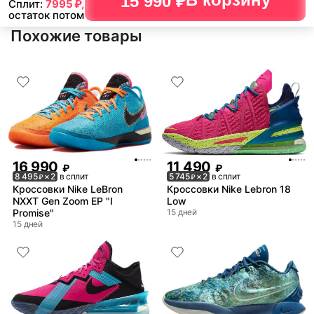
15 990 ₽
Сплит:
7995
₽,
остаток потом
Похожие товары
16 990
11 490
₽
₽
8 495
× 2
в сплит
5 745
× 2
в сплит
₽
₽
Кроссовки Nike LeBron
Кроссовки Nike Lebron 18
NXXT Gen Zoom EP "I
Low
Promise"
15 дней
15 дней