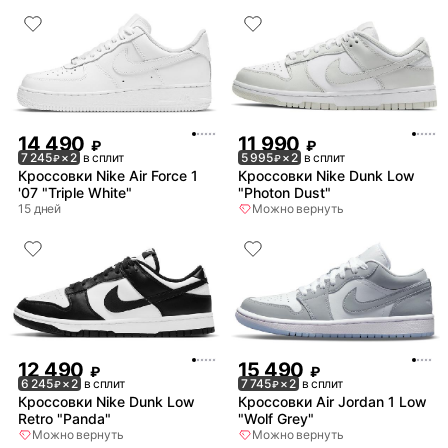
14 490
11 990
₽
₽
7 245
× 2
в сплит
5 995
× 2
в сплит
₽
₽
Кроссовки Nike Air Force 1
Кроссовки Nike Dunk Low
'07 "Triple White"
"Photon Dust"
15 дней
Можно вернуть
12 490
15 490
₽
₽
6 245
× 2
в сплит
7 745
× 2
в сплит
₽
₽
Кроссовки Nike Dunk Low
Кроссовки Air Jordan 1 Low
Retro "Panda"
"Wolf Grey"
Можно вернуть
Можно вернуть