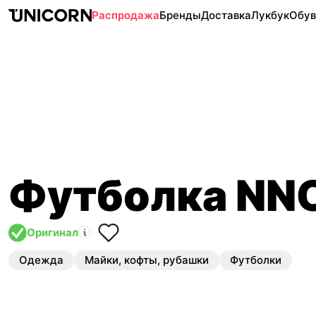
Распродажа
Бренды
Доставка
Лукбук
Обув
Футболка NN
Оригинал
Одежда
Майки, кофты, рубашки
Футболки