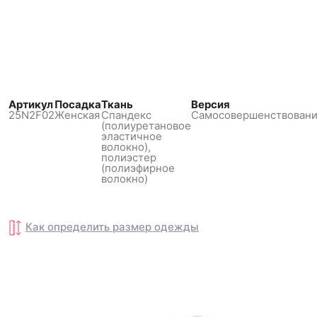
Артикул
Посадка
Ткань
Версия
25N2F02
Женская
Спандекс
Самосовершенствован
(полиуретановое
эластичное
волокно),
полиэстер
(полиэфирное
волокно)
Как определить размер
Как определить размер
одежды
одежды