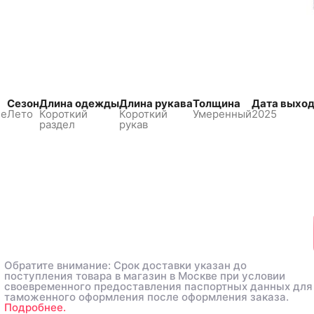
Сезон
Длина одежды
Длина рукава
Толщина
Дата выхо
ие
Лето
Короткий
Короткий
Умеренный
2025
раздел
рукав
Обратите внимание: Срок доставки указан до
Обратите внимание: Срок доставки указан до
поступления товара в магазин в Москве при условии
поступления товара в магазин в Москве при условии
своевременного предоставления паспортных данных для
своевременного предоставления паспортных данных для
таможенного оформления после оформления заказа.
таможенного оформления после оформления заказа.
Подробнее.
Подробнее.