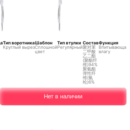
да
Тип воротника
Шаблон
Тип втулки
Состав
Функция
Круглый вырез
Сплошной
Регулярный
聚对苯
Впитывающая
цвет
二甲酸
влагу
乙二酯
(聚酯纤
维)94%
聚氨酯
弹性纤
维(氨
纶)6%
Нет в наличии