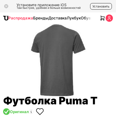
Установите приложение iOS
Установить
Там быстрее, удобнее и больше возможностей
Распродажа
Бренды
Доставка
Лукбук
Обувь
Одежда
Ак
Футболка Puma T
Оригинал