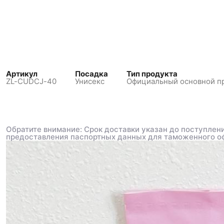
Артикул
Посадка
Тип продукта
ZL-CUDCJ-40
Унисекс
Официальный основной
п
Обратите внимание: Срок доставки указан до поступлени
Обратите внимание: Срок доставки указан до поступлени
предоставления паспортных данных для таможенного о
предоставления паспортных данных для таможенного о