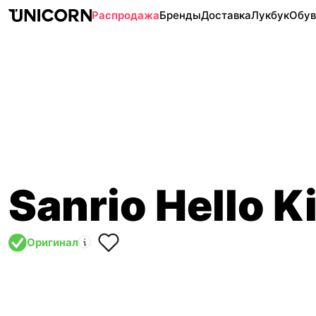
Распродажа
Бренды
Доставка
Лукбук
Обув
Sanrio Hello K
Оригинал