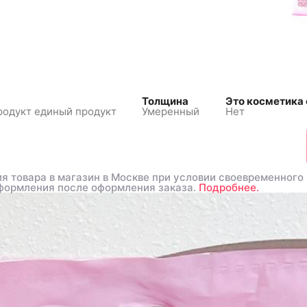
Толщина
Это косметика 
родукт единый продукт
Умеренный
Нет
я товара в магазин в Москве при условии своевременного
я товара в магазин в Москве при условии своевременного
формления после оформления заказа.
формления после оформления заказа.
Подробнее.
Подробнее.