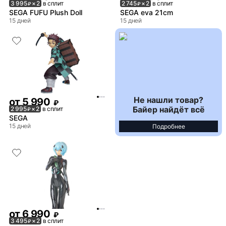
3 995
× 2
в сплит
2 745
× 2
в сплит
₽
₽
SEGA FUFU Plush Doll
SEGA eva 21cm
15 дней
15 дней
Не нашли товар?
от
5 990
₽
Байер найдёт всё
2 995
× 2
в сплит
₽
SEGA
15 дней
Подробнее
от
6 990
₽
3 495
× 2
в сплит
₽