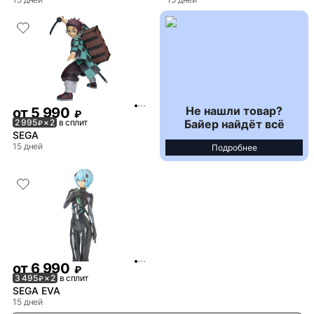
Не нашли товар?
от
5 990
₽
Байер найдёт всё
2 995
× 2
в сплит
₽
SEGA
15 дней
Подробнее
от
6 990
₽
3 495
× 2
в сплит
₽
SEGA EVA
15 дней