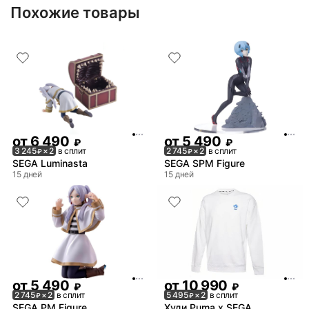
Похожие товары
от
6 490
от
5 490
₽
₽
3 245
× 2
в сплит
2 745
× 2
в сплит
₽
₽
SEGA Luminasta
SEGA SPM Figure
15 дней
15 дней
от
5 490
от
10 990
₽
₽
2 745
× 2
в сплит
5 495
× 2
в сплит
₽
₽
SEGA PM Figure
Худи Puma x SEGA