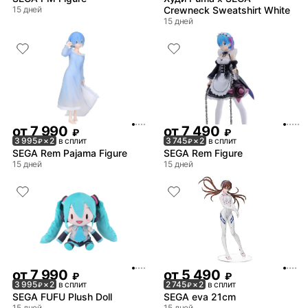
15 дней
Crewneck Sweatshirt White
15 дней
от
7 990
от
7 490
₽
₽
3 995
× 2
в сплит
3 745
× 2
в сплит
₽
₽
SEGA Rem Pajama Figure
SEGA Rem Figure
15 дней
15 дней
от
7 990
от
5 490
₽
₽
3 995
× 2
в сплит
2 745
× 2
в сплит
₽
₽
SEGA FUFU Plush Doll
SEGA eva 21cm
15 дней
15 дней