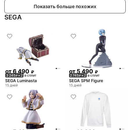
Показать больше похожих
SEGA
от
6 490
от
5 490
₽
₽
3 245
× 2
в сплит
2 745
× 2
в сплит
₽
₽
SEGA Luminasta
SEGA SPM Figure
15 дней
15 дней