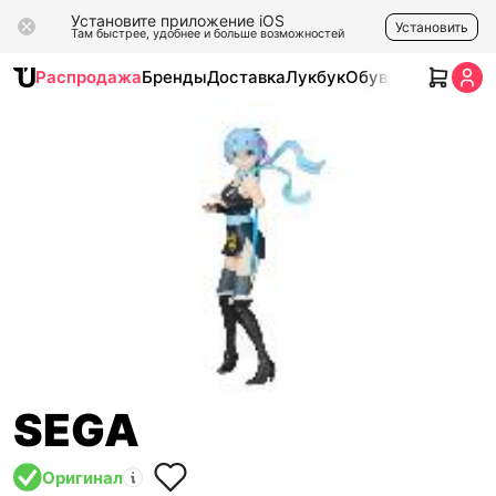
Установите приложение iOS
Установить
Там быстрее, удобнее и больше возможностей
Распродажа
Бренды
Доставка
Лукбук
Обувь
Одежда
Ак
SEGA
Оригинал