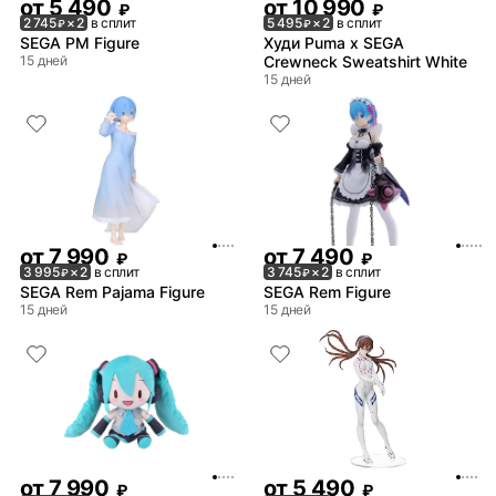
от
5 490
от
10 990
₽
₽
2 745
× 2
в сплит
5 495
× 2
в сплит
₽
₽
SEGA PM Figure
Худи Puma x SEGA
15 дней
Crewneck Sweatshirt White
15 дней
от
7 990
от
7 490
₽
₽
3 995
× 2
в сплит
3 745
× 2
в сплит
₽
₽
SEGA Rem Pajama Figure
SEGA Rem Figure
15 дней
15 дней
от
7 990
от
5 490
₽
₽