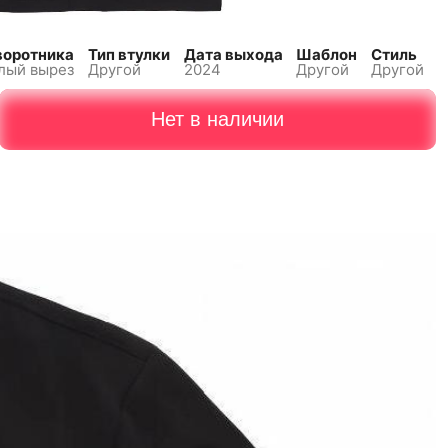
воротника
Тип втулки
Дата выхода
Шаблон
Стиль
лый вырез
Другой
2024
Другой
Другой
Нет в наличии