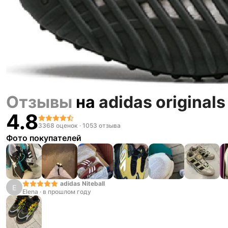
Отзывы
на
adidas originals
4.8
3368 оценок
·
1053 отзыва
Фото покупателей
adidas Niteball
E
Elena
·
в прошлом году