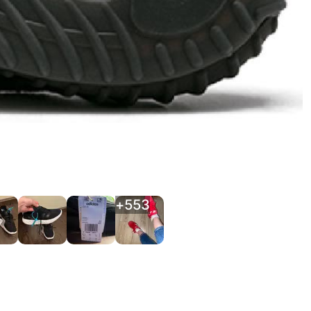
+
553