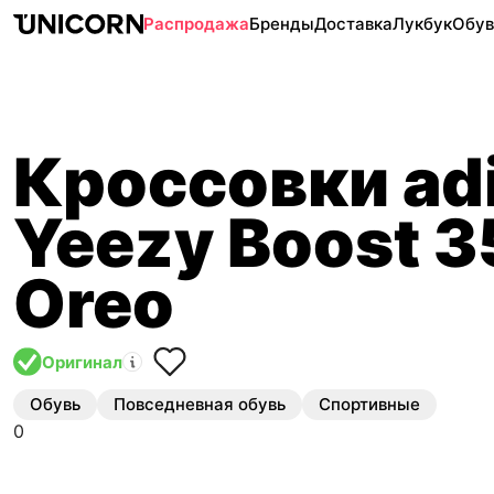
Распродажа
Бренды
Доставка
Лукбук
Обув
Кроссовки ad
Yeezy Boost 
Oreo
Оригинал
Обувь
Повседневная обувь
Спортивные
0