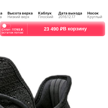
ка
Высота верха
Каблук
Дата выхода
Носок
а
Низкий верх
Плоский
2016.12.17
Круглый
В корзину
23 490 ₽
Сплит:
11745
₽,
остаток потом