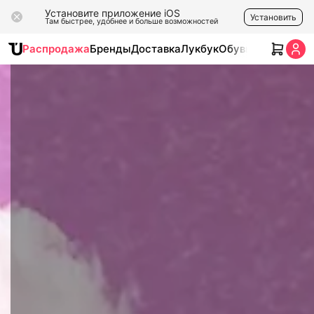
Установите приложение iOS
Установить
Там быстрее, удобнее и больше возможностей
Распродажа
Бренды
Доставка
Лукбук
Обувь
Одежда
Ак